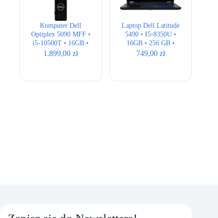
Komputer Dell
Laptop Dell Latitude
Optiplex 5090 MFF •
5490 • I5-8350U •
i5-10500T • 16GB •
16GB • 256 GB •
256GB • UHD 630
Intel 620 HD • 14.1″
1.899,00
zł
749,00
zł
HD