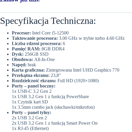
Specyfikacja Techniczna:
Procesor:
Intel Core i5-12500
Taktowanie procesora:
3.00 GHz w trybie turbo 4.60 GHz
Liczba rdzeni procesora:
6
Pamięć RAM:
8GB DDR4
Dysk:
256GB SSD
Obudowa:
All-In-One
Napęd:
brak
Karta graficzna:
Zintegrowana Intel UHD Graphics 770
Przekątna ekranu:
23,8″
Rozdzielczość ekranu:
Full HD (1920×1080)
Porty – panel boczny:
1x USB-C 3.2 Gen 2
1x USB 3.2 Gen 1 z funkcją PowerShare
1x Czytnik kart SD
1x 3.5mm combo jack (słuchawki/mikrofon)
Porty – panel tylny:
2x USB 3.2 Gen 2
2x USB 3.2 Gen 1 z funkcją Smart Power On
1x RJ-45 (Ethernet)