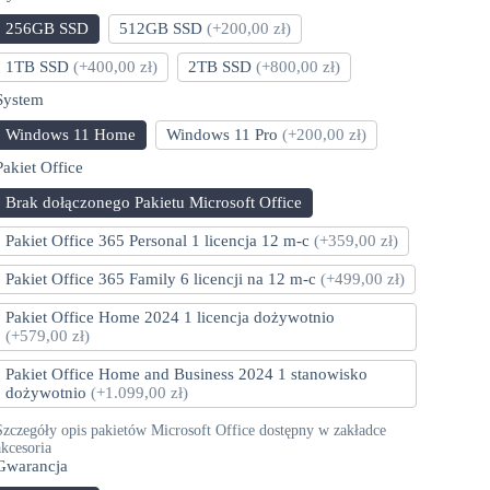
256GB SSD
512GB SSD
(+200,00 zł)
1TB SSD
(+400,00 zł)
2TB SSD
(+800,00 zł)
System
Windows 11 Home
Windows 11 Pro
(+200,00 zł)
Pakiet Office
Brak dołączonego Pakietu Microsoft Office
Pakiet Office 365 Personal 1 licencja 12 m-c
(+359,00 zł)
Pakiet Office 365 Family 6 licencji na 12 m-c
(+499,00 zł)
Pakiet Office Home 2024 1 licencja dożywotnio
(+579,00 zł)
Pakiet Office Home and Business 2024 1 stanowisko
dożywotnio
(+1.099,00 zł)
Szczegóły opis pakietów Microsoft Office dostępny w zakładce
akcesoria
Gwarancja