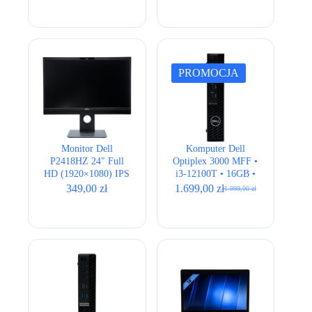
cena
cena
wynosiła:
wynosi:
1.899,00 zł.
1.799,00 zł.
PROMOCJA
Monitor Dell
Komputer Dell
P2418HZ 24″ Full
Optiplex 3000 MFF •
HD (1920×1080) IPS
i3-12100T • 16GB •
LED z kamerą i
256GB • UHD 730
349,00
zł
1.699,00
zł
1.999,00
zł
Pierwotna
Aktualna
głośnikami
cena
cena
wynosiła:
wynosi:
1.999,00 zł.
1.699,00 zł.