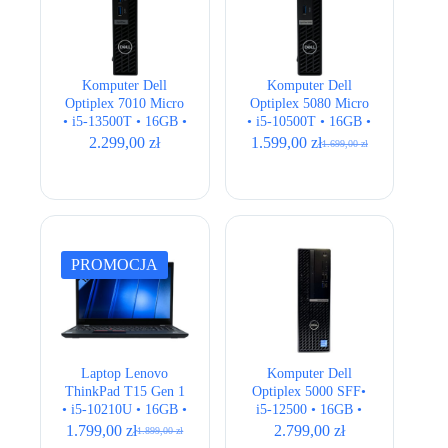
Komputer Dell
Komputer Dell
Optiplex 7010 Micro
Optiplex 5080 Micro
• i5-13500T • 16GB •
• i5-10500T • 16GB •
256GB • UHD 770 •
256GB • UHD 630
2.299,00
zł
1.599,00
zł
1.699,00
zł
Pierwotna
Aktualna
Wi-Fi
cena
cena
wynosiła:
wynosi:
1.699,00 zł.
1.599,00 zł.
PROMOCJA
Laptop Lenovo
Komputer Dell
ThinkPad T15 Gen 1
Optiplex 5000 SFF•
• i5-10210U • 16GB •
i5-12500 • 16GB •
256GB • Intel UHD •
256GB • UHD 770 •
1.799,00
zł
2.799,00
zł
1.899,00
zł
Pierwotna
Aktualna
15,6″ Full HD
Wi-Fi