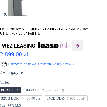
Dell OptiPlex AIO 5400 • i5-12500 • 8GB • 256GB • Intel
UHD 770 • 23,8″ Full HD
2.899,00
zł
Darmowa dostawa! Sprawdź koszty wysyłki
2 w magazynie
Pamięć
8GB DDR4
16GB DDR4
(+200,00 zł)
32GB DDR4
(+450,00 zł)
64GB DDR4
(+950,00 zł)
Dysk SSD M.2