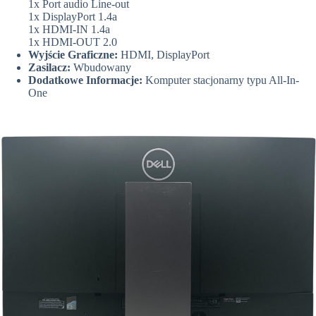
1x Port audio Line-out
1x DisplayPort 1.4a
1x HDMI-IN 1.4a
1x HDMI-OUT 2.0
Wyjście Graficzne:
HDMI, DisplayPort
Zasilacz:
Wbudowany
Dodatkowe Informacje:
Komputer stacjonarny typu All-In-
One