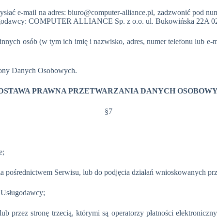
ysłać e-mail na adres: biuro@computer-alliance.pl
, zadzwonić pod num
s Usługodawcy: COMPUTER ALLIANCE Sp. z o.o. ul. Bukowińska 22
innych osób (w tym ich imię i nazwisko, adres, numer telefonu lub e-
hrony Danych Osobowych.
DSTAWA PRAWNA PRZETWARZANIA DANYCH OSOBOW
§7
e;
a pośrednictwem Serwisu, lub do podjęcia działań wnioskowanych pr
a Usługodawcy;
b przez stronę trzecią, którymi są operatorzy płatności elektronicz