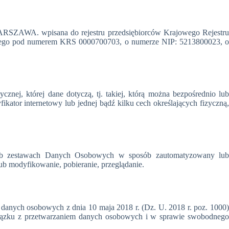
ZAWA. wpisana do rejestru przedsiębiorców Krajowego Rejestru
wego pod numerem KRS 0000700703, o numerze NIP: 5213800023, o
nej, której dane dotyczą, tj. takiej, którą można bezpośrednio lub
fikator internetowy lub jednej bądź kilku cech określających fizyczną,
 lub zestawach Danych Osobowych w sposób zautomatyzowany lub
ub modyfikowanie, pobieranie, przeglądanie.
danych osobowych z dnia 10 maja 2018 r. (Dz. U. 2018 r. poz. 1000)
wiązku z przetwarzaniem danych osobowych i w sprawie swobodnego