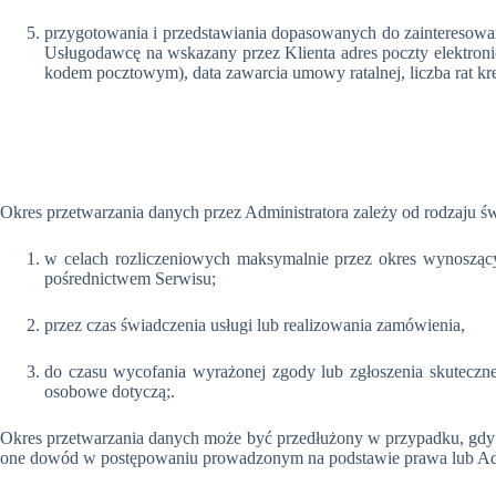
przygotowania i przedstawiania dopasowanych do zainteresowań
Usługodawcę na wskazany przez Klienta adres poczty elektronic
kodem pocztowym), data zawarcia umowy ratalnej, liczba rat kre
Okres przetwarzania danych przez Administratora zależy od rodzaju świ
w celach rozliczeniowych maksymalnie przez okres wynoszący
pośrednictwem Serwisu;
przez czas świadczenia usługi lub realizowania zamówienia,
do czasu wycofania wyrażonej zgody lub zgłoszenia skuteczn
osobowe dotyczą;.
Okres przetwarzania danych może być przedłużony w przypadku, gdy p
one dowód w postępowaniu prowadzonym na podstawie prawa lub Adm