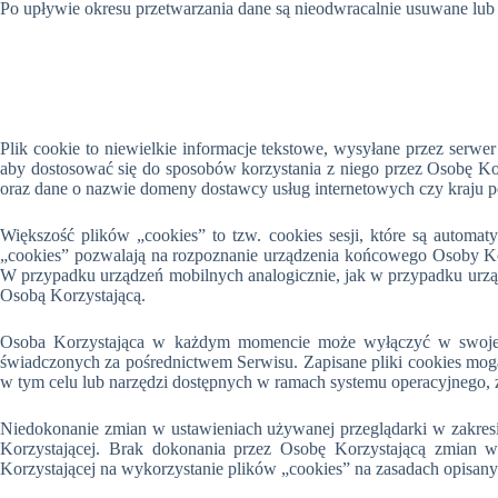
Po upływie okresu przetwarzania dane są nieodwracalnie usuwane lu
Plik cookie to niewielkie informacje tekstowe, wysyłane przez serwe
aby dostosować się do sposobów korzystania z niego przez Osobę Korzy
oraz dane o nazwie domeny dostawcy usług internetowych czy kraju 
Większość plików „cookies” to tzw. cookies sesji, które są automa
„cookies” pozwalają na rozpoznanie urządzenia końcowego Osoby Ko
W przypadku urządzeń mobilnych analogicznie, jak w przypadku urzą
Osobą Korzystającą.
Osoba Korzystająca w każdym momencie może wyłączyć w swojej p
świadczonych za pośrednictwem Serwisu. Zapisane pliki cookies mogą
w tym celu lub narzędzi dostępnych w ramach systemu operacyjnego, 
Niedokonanie zmian w ustawieniach używanej przeglądarki w zakres
Korzystającej. Brak dokonania przez Osobę Korzystającą zmian w
Korzystającej na wykorzystanie plików „cookies” na zasadach opisanyc