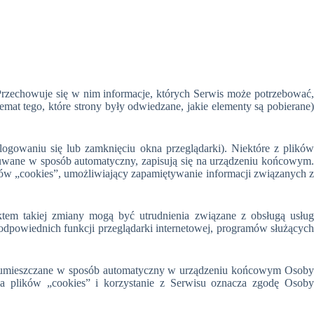
 Przechowuje się w nim informacje, których Serwis może potrzebować,
mat tego, które strony były odwiedzane, jakie elementy są pobierane)
logowaniu się lub zamknięciu okna przeglądarki). Niektóre z plików
uwane w sposób automatyczny, zapisują się na urządzeniu końcowym.
ów „cookies”, umożliwiający zapamiętywanie informacji związanych z
em takiej zmiany mogą być utrudnienia związane z obsługą usług
odpowiednich funkcji przeglądarki internetowej, programów służących
ędą umieszczane w sposób automatyczny w urządzeniu końcowym Osoby
ia plików „cookies” i korzystanie z Serwisu oznacza zgodę Osoby