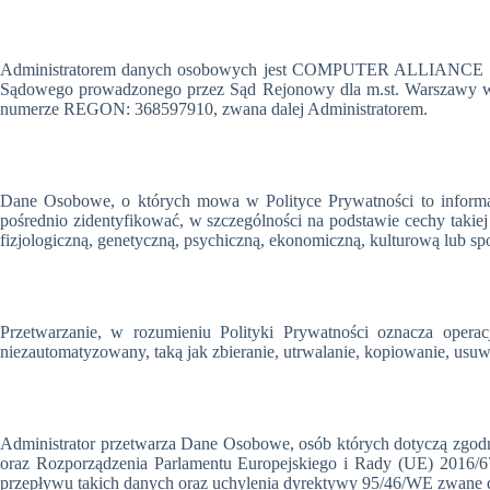
Administratorem danych osobowych jest COMPUTER ALLIANCE Sp.
Sądowego prowadzonego przez Sąd Rejonowy dla m.st. Warszawy 
numerze REGON: 368597910, zwana dalej Administratorem.
Dane Osobowe, o których mowa w Polityce Prywatności to informacje
pośrednio zidentyfikować, w szczególności na podstawie cechy takiej j
fizjologiczną, genetyczną, psychiczną, ekonomiczną, kulturową lub sp
Przetwarzanie, w rozumieniu Polityki Prywatności oznacza op
niezautomatyzowany, taką jak zbieranie, utrwalanie, kopiowanie, us
Administrator przetwarza Dane Osobowe, osób których dotyczą zgodn
oraz Rozporządzenia Parlamentu Europejskiego i Rady (UE) 2016/
przepływu takich danych oraz uchylenia dyrektywy 95/46/WE zwane