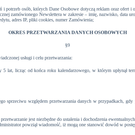
 i potrzeb osób, których Dane Osobowe dotyczą reklam oraz ofert i o
znej zamówionego Newslettera w zakresie – imię, nazwisko, data urod
dytu, adres IP, pliki cookies, numer Zamówienia;
OKRES PRZETWARZANIA DANYCH OSOBOWYCH
§9
adczonej usługi i celu przetwarzania:
 5 lat, licząc od końca roku kalendarzowego, w którym upłynął te
ego sprzeciwu względem przetwarzania danych w przypadkach, gdy p
rzetwarzanie jest niezbędne do ustalenia i dochodzenia ewentualnych
inistrator powziął wiadomość, iż mogą one stanowić dowód w post