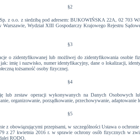
§2
 z o.o. z siedzibą pod adresem: BUKOWIŃSKA 22A, 02 703 WARS
w Warszawie, Wydział XIII Gospodarczy Krajowego Rejestru Sądo
§3
 o zidentyfikowanej lub możliwej do zidentyfikowania osobie fizycz
ak: imię i nazwisko, numer identyfikacyjny, dane o lokalizacji, identy
ołeczną tożsamość osoby fizycznej.
§4
erację lub zestaw operacji wykonywanych na Danych Osobowych
uwanie, organizowanie, porządkowanie, przechowywanie, adaptowanie l
§5
ie z obowiązującymi przepisami, w szczególności Ustawa o ochronie 
679 z 27 kwietnia 2016 r. w sprawie ochrony osób fizycznych w z
 dalej RODO.