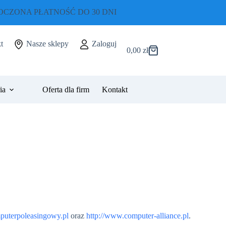
CZONA PŁATNOŚĆ DO 30 DNI
t
Nasze sklepy
Zaloguj
0,00
zł
Koszyk
ia
Oferta dla firm
Kontakt
puterpoleasingowy.pl
oraz
http://www.computer‑alliance.pl
.