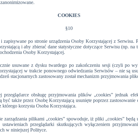
b zanonimizowane.
COOKIES
§10
r i zapisywane po stronie urządzenia Osoby Korzystającej z Serwisu.
stającą i aby zbierać dane statystyczne dotyczące Serwisu (np. na te
pochodzenia Osoby Korzystającej.
tycznie usuwane z dysku twardego po zakończeniu sesji (czyli po wy
rzystającej w trakcie ponownego odwiedzania Serwisów – nie są us
dzeń stacjonarnych zastosowany został mechanizm przyjmowania plik
rzeglądarce obsługę przyjmowania plików „cookies” jednak efekt
 być także przez Osobę Korzystającą usunięte poprzez zastosowanie 
z którego korzysta Osoba Korzystająca.
ie zarządzania pilikami „cookies” spowoduje, iż pliki „cookies” b
 ustawieniach przeglądarki skutkujących wyłączeniem przyjmowan
h w niniejszej Polityce.