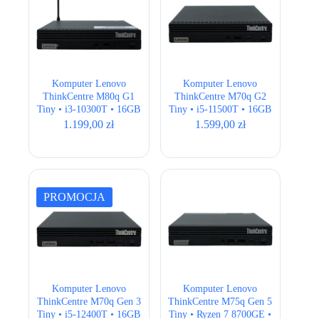
Komputer Lenovo
Komputer Lenovo
ThinkCentre M80q G1
ThinkCentre M70q G2
Tiny • i3-10300T • 16GB
Tiny • i5-11500T • 16GB
• 256GB • Intel UHD 630
• 256GB • Intel UHD 750
1.199,00
zł
1.599,00
zł
• Wi-Fi
PROMOCJA
Komputer Lenovo
Komputer Lenovo
ThinkCentre M70q Gen 3
ThinkCentre M75q Gen 5
Tiny • i5-12400T • 16GB
Tiny • Ryzen 7 8700GE •