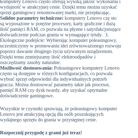
komputery Lenovo często oferują wysoką jakość wykonania i
wydajność w atrakcyjnej cenie. Dzięki temu można uzyskać
sprzęt gamingowy renomowanej marki, nie przepłacając.
Solidne parametry techniczne:
komputery Lenovo czę sto
są wyposażone w potężne procesory, karty graficzne i dużą
ilość pamięci RAM, co pozwala na płynne i satysfakcjonujące
doświadczenie podczas grania w wymagające tytuły. 3.
Ekologiczne podejście: Wybierając komputer poleasingowy,
uczestniczymy w promowaniu idei zrównoważonego rozwoju
poprzez dawanie drugiego życia używanym urządzeniom.
Dzięki temu zmniejszamy ilość elektroodpadów i
oszczędzamy zasoby naturalne.
Możliwość dostosowania:
Poleasingowe komputery Lenovo
często są dostępne w różnych konfiguracjach, co pozwala
wybrać sprzęt odpowiedni dla indywidualnych potrzeb
gracza. Można dostosować parametry takie jak procesor,
pamięć RAM czy dysk twardy, aby uzyskać optymalne
doświadczenie gamingowe.
Wszystkie te czynniki sprawiają, że poleasingowy komputer
Lenovo jest atrakcyjną opcją dla osób poszukujących
wydajnego sprzętu do grania w przystępnej cenie.
Rozpocznij przygodę z grami już teraz!