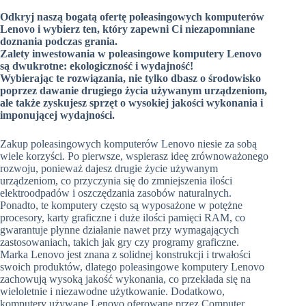
Odkryj naszą bogatą ofertę poleasingowych komputerów
Lenovo i wybierz ten, który zapewni Ci niezapomniane
doznania podczas grania.
Zalety inwestowania w poleasingowe komputery Lenovo
są dwukrotne: ekologiczność i wydajność!
Wybierając te rozwiązania, nie tylko dbasz o środowisko
poprzez dawanie drugiego życia używanym urządzeniom,
ale także zyskujesz sprzęt o wysokiej jakości wykonania i
imponującej wydajności.
Zakup poleasingowych komputerów Lenovo niesie za sobą
wiele korzyści. Po pierwsze, wspierasz ideę zrównoważonego
rozwoju, ponieważ dajesz drugie życie używanym
urządzeniom, co przyczynia się do zmniejszenia ilości
elektroodpadów i oszczędzania zasobów naturalnych.
Ponadto, te komputery często są wyposażone w potężne
procesory, karty graficzne i duże ilości pamięci RAM, co
gwarantuje płynne działanie nawet przy wymagających
zastosowaniach, takich jak gry czy programy graficzne.
Marka Lenovo jest znana z solidnej konstrukcji i trwałości
swoich produktów, dlatego poleasingowe komputery Lenovo
zachowują wysoką jakość wykonania, co przekłada się na
wieloletnie i niezawodne użytkowanie. Dodatkowo,
komputery używane Lenovo oferowane przez Computer