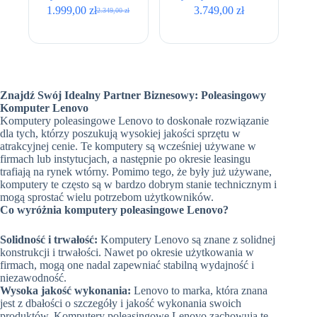
• 256GB • Intel UHD 730
16GB • 512GB • AMD
1.999,00
zł
3.749,00
zł
2.349,00
zł
Pierwotna
Aktualna
Radeon 780M • BOX
cena
cena
NEW
wynosiła:
wynosi:
2.349,00 zł.
1.999,00 zł.
Znajdź Swój Idealny Partner Biznesowy: Poleasingowy
Komputer Lenovo
Komputery poleasingowe Lenovo to doskonałe rozwiązanie
dla tych, którzy poszukują wysokiej jakości sprzętu w
atrakcyjnej cenie. Te komputery są wcześniej używane w
firmach lub instytucjach, a następnie po okresie leasingu
trafiają na rynek wtórny. Pomimo tego, że były już używane,
komputery te często są w bardzo dobrym stanie technicznym i
mogą sprostać wielu potrzebom użytkowników.
Co wyróżnia komputery poleasingowe Lenovo?
Solidność i trwałość:
Komputery Lenovo są znane z solidnej
konstrukcji i trwałości. Nawet po okresie użytkowania w
firmach, mogą one nadal zapewniać stabilną wydajność i
niezawodność.
Wysoka jakość wykonania:
Lenovo to marka, która znana
jest z dbałości o szczegóły i jakość wykonania swoich
produktów. Komputery poleasingowe Lenovo zachowują tę