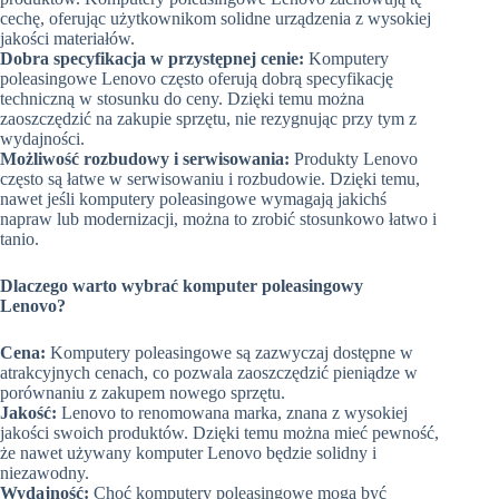
cechę, oferując użytkownikom solidne urządzenia z wysokiej
jakości materiałów.
Dobra specyfikacja w przystępnej cenie:
Komputery
poleasingowe Lenovo często oferują dobrą specyfikację
techniczną w stosunku do ceny. Dzięki temu można
zaoszczędzić na zakupie sprzętu, nie rezygnując przy tym z
wydajności.
Możliwość rozbudowy i serwisowania:
Produkty Lenovo
często są łatwe w serwisowaniu i rozbudowie. Dzięki temu,
nawet jeśli komputery poleasingowe wymagają jakichś
napraw lub modernizacji, można to zrobić stosunkowo łatwo i
tanio.
Dlaczego warto wybrać komputer poleasingowy
Lenovo?
Cena:
Komputery poleasingowe są zazwyczaj dostępne w
atrakcyjnych cenach, co pozwala zaoszczędzić pieniądze w
porównaniu z zakupem nowego sprzętu.
Jakość:
Lenovo to renomowana marka, znana z wysokiej
jakości swoich produktów. Dzięki temu można mieć pewność,
że nawet używany komputer Lenovo będzie solidny i
niezawodny.
Wydajność:
Choć komputery poleasingowe mogą być