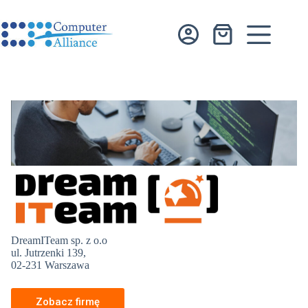
Przejdź
do
treści
Koszyk
DreamITeam sp. z o.o
ul. Jutrzenki 139,
02-231 Warszawa
Zobacz firmę