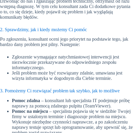
Dzwoniąc do nas i zgłaszając problem techniczny, otrzymasz od razu
wstępną diagnozę. W tym celu konsultant zada Ci dodatkowe pytania
o to, co się dzieje, kiedy pojawił się problem i jak wyglądają
komunikaty błędów.
2. Sprawdzimy, jak i kiedy możemy Ci pomóc
Po zgłoszeniu, konsultant oceni jego priorytet na podstawie tego, jak
bardzo dany problem jest pilny. Następnie:
Zgłoszenie wymagające natychmiastowej interwencji jest
niezwłocznie przekazywane do odpowiedniego zespołu
informatycznego.
Jeśli problem może być rozwiązany zdalnie, umawiana jest
wizyta informatyka w dogodnym dla Ciebie terminie.
3. Pomożemy Ci rozwiązać problem tak szybko, jak to możliwe
Pomoc zdalna
– konsultant lub specjalista IT podejmuje próbę
naprawy za pomocą zdalnego pulpitu (TeamViewer).
Pomoc na miejscu
– specjalista pojawia się w siedzibie Twojej
firmy w ustalonym terminie i diagnozuje problem na miejscu.
Wykonuje niezbędne czynności naprawcze, a po zakończeniu
naprawy testuje sprzęt lub oprogramowanie, aby upewnić się, że
problem został rozwiązany.