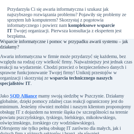
Przydarzyła Ci się awaria informatyczna i szukasz jak
najszybszego rozwiązania problemu? Pojawiły się problemy ze
sprzętem lub komputerem? Skorzystaj z pogotowia
informatycznego i powierz nam
kompleksowe wsparcie
IT
Twojej organizacji. Pierwsza konsultacja z ekspertem jest
bezpłatna.
Wsparcie informatyczne i pomoc w przypadku awarii systemu – jak
działamy?
Awaria informatyczna w firmie może przydarzyć się każdemu, bez
względu na rodzaj czy wielkość firmy. Najważniejszy jest jednak czas
reakcji na wydarzenie. Chodzi przecież o bezpieczeństwo danych i
sprawne funkcjonowanie Twojej firmy! Uniknij przestojów w
organizacji i skorzystaj ze
wsparcia technicznego naszych
specjalistów IT
.
Jako
SQD Alliance
mamy swoją siedzibę w Pszczynie. Działamy
globalnie, dzięki pomocy zdalnej czas reakcji ograniczony jest do
minimum. Jesteśmy również mobilni i naszym klientom proponujemy
obsługę IT z dojazdem na terenie śląska (w szczególności na terenie
powiatu pszczyńskiego, tyskiego, bielskiego, mikołowskiego,
oświęcimskiego, żorskiego czy wodzisławskiego).
Oferujemy nie tylko pełną obsługę IT zarówno dla małych, jak i
dużych firm z różnych sektorów i branż, ale również