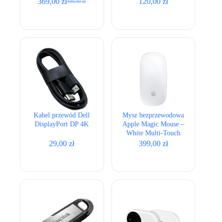
369,00
zł
120,00
zł
499,00
zł
Pierwotna
Aktualna
cena
cena
wynosiła:
wynosi:
499,00 zł.
369,00 zł.
Kabel przewód Dell
Mysz bezprzewodowa
DisplayPort DP 4K
Apple Magic Mouse –
White Multi-Touch
Surface USB-C
29,00
zł
399,00
zł