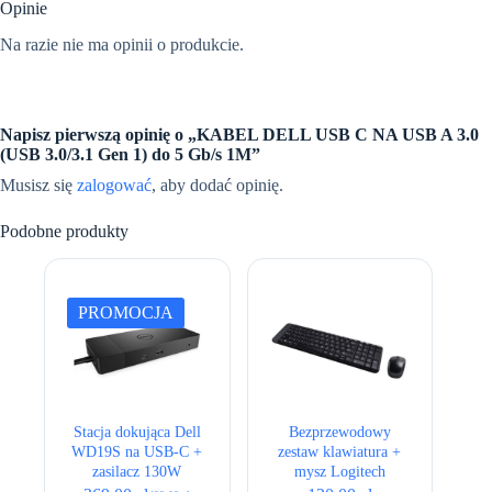
Opinie
Na razie nie ma opinii o produkcie.
Napisz pierwszą opinię o „KABEL DELL USB C NA USB A 3.0
(USB 3.0/3.1 Gen 1) do 5 Gb/s 1M”
Musisz się
zalogować
, aby dodać opinię.
Podobne produkty
PROMOCJA
Stacja dokująca Dell
Bezprzewodowy
WD19S na USB-C +
zestaw klawiatura +
zasilacz 130W
mysz Logitech
MK220