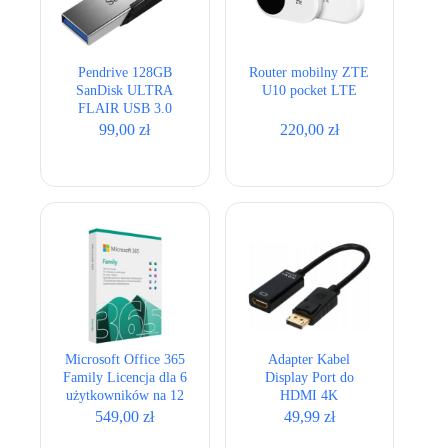
Pendrive 128GB
Router mobilny ZTE
SanDisk ULTRA
U10 pocket LTE
FLAIR USB 3.0
srebrny
99,00
zł
220,00
zł
Microsoft Office 365
Adapter Kabel
Family Licencja dla 6
Display Port do
użytkowników na 12
HDMI 4K
miesięcy
przejściówka
549,00
zł
49,99
zł