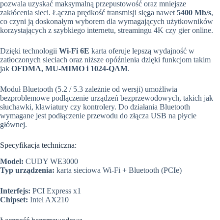
pozwala uzyskać maksymalną przepustowość oraz mniejsze
zakłócenia sieci. Łączna prędkość transmisji sięga nawet
5400 Mb/s
,
co czyni ją doskonałym wyborem dla wymagających użytkowników
korzystających z szybkiego internetu, streamingu 4K czy gier online.
Dzięki technologii
Wi-Fi 6E
karta oferuje lepszą wydajność w
zatłoczonych sieciach oraz niższe opóźnienia dzięki funkcjom takim
jak
OFDMA, MU-MIMO i 1024-QAM
.
Moduł Bluetooth (5.2 / 5.3 zależnie od wersji) umożliwia
bezproblemowe podłączenie urządzeń bezprzewodowych, takich jak
słuchawki, klawiatury czy kontrolery. Do działania Bluetooth
wymagane jest podłączenie przewodu do złącza USB na płycie
głównej.
Specyfikacja techniczna:
Model:
CUDY WE3000
Typ urządzenia:
karta sieciowa Wi-Fi + Bluetooth (PCIe)
Interfejs:
PCI Express x1
Chipset:
Intel AX210