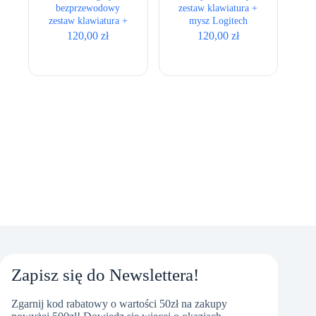
bezprzewodowy
zestaw klawiatura +
zestaw klawiatura +
mysz Logitech
mysz
MK220
120,00
zł
120,00
zł
Zapisz się do Newslettera!
Zgarnij kod rabatowy o wartości 50zł na zakupy