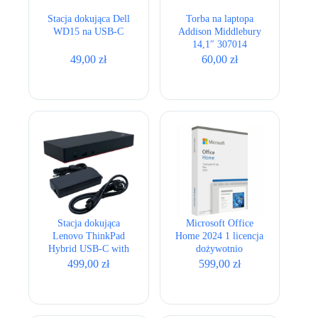
Stacja dokująca Dell
Torba na laptopa
WD15 na USB-C
Addison Middlebury
14,1″ 307014
49,00
zł
60,00
zł
Stacja dokująca
Microsoft Office
Lenovo ThinkPad
Home 2024 1 licencja
Hybrid USB-C with
dożywotnio
USB-A Dock 40AF +
499,00
zł
599,00
zł
zasilacz 135W