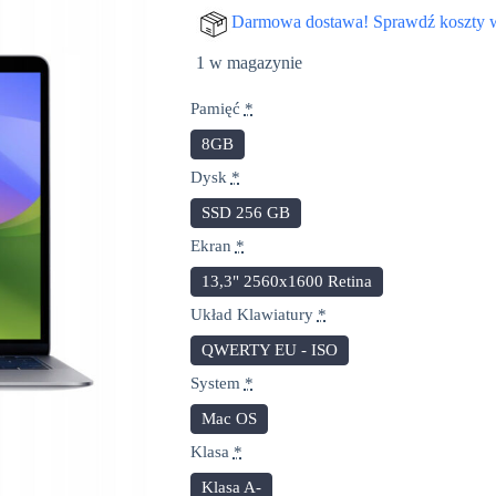
cena
cena
Darmowa dostawa! Sprawdź koszty 
wynosiła:
wynosi:
1 w magazynie
2.099,00 zł.
1.999,00 zł.
Pamięć
*
8GB
Dysk
*
SSD 256 GB
Ekran
*
13,3" 2560x1600 Retina
Układ Klawiatury
*
QWERTY EU - ISO
System
*
Mac OS
Klasa
*
Klasa A-