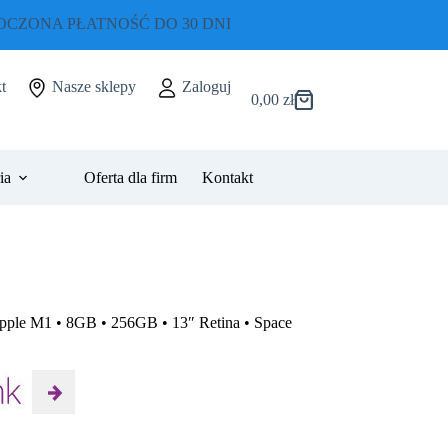
CZONA PŁATNOŚĆ DO 30 DNI
t
Nasze sklepy
Zaloguj
0,00
zł
Koszyk
ia
Oferta dla firm
Kontakt
ple M1 • 8GB • 256GB • 13″ Retina • Space