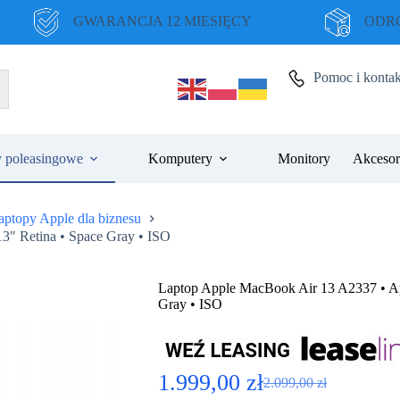
GWARANCJA 12 MIESIĘCY
ODRO
Pomoc i kontak
 poleasingowe
Komputery
Monitory
Akcesor
aptopy Apple dla biznesu
″ Retina • Space Gray • ISO
Laptop Apple MacBook Air 13 A2337 • Ap
Gray • ISO
1.999,00
zł
2.099,00
zł
Pierwotna
Aktualna