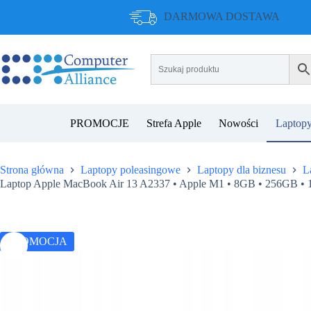
Przejdź
DARMOWA DOSTAWA
do
treści
PROMOCJE
Strefa Apple
Nowości
Laptopy
Strona główna
Laptopy poleasingowe
Laptopy dla biznesu
L
Laptop Apple MacBook Air 13 A2337 • Apple M1 • 8GB • 256GB • 13
PROMOCJA