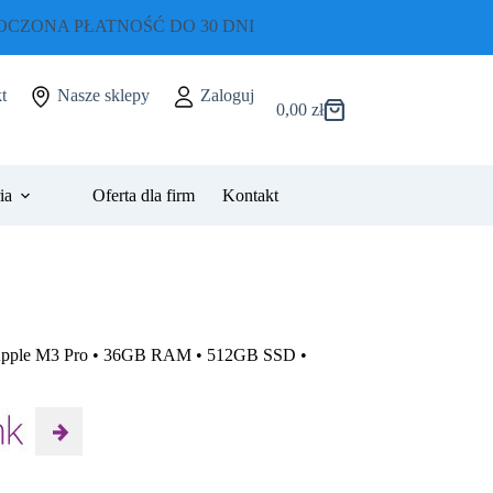
CZONA PŁATNOŚĆ DO 30 DNI
t
Nasze sklepy
Zaloguj
0,00
zł
Koszyk
ia
Oferta dla firm
Kontakt
 Apple M3 Pro • 36GB RAM • 512GB SSD •