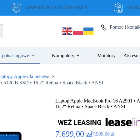
GWARANCJA 12 MIESIĘCY
ODRO
Pomoc i kontak
 poleasingowe
Komputery
Monitory
Akcesor
aptopy Apple dla biznesu
 512GB SSD • 16,2″ Retina • Space Black • ANSI
Laptop Apple MacBook Pro 16 A2991 •
16,2″ Retina • Space Black • ANSI
7.699,00
zł
7.999,00
zł
Pierwotna
Aktualna