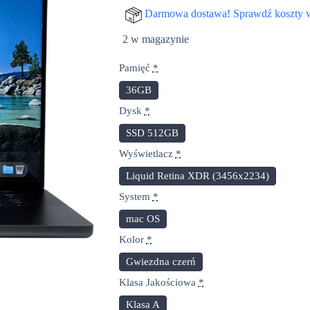
cena
cena
Darmowa dostawa! Sprawdź koszty 
wynosiła:
wynosi:
2 w magazynie
7.999,00 zł.
7.699,00 zł.
Pamięć
*
36GB
Dysk
*
SSD 512GB
Wyświetlacz
*
Liquid Retina XDR (3456x2234)
System
*
mac OS
Kolor
*
Gwiezdna czerń
Klasa Jakościowa
*
Klasa A