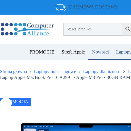
Przejdź
DARMOWA DOSTAWA
do
treści
PROMOCJE
Strefa Apple
Nowości
Laptopy
Strona główna
Laptopy poleasingowe
Laptopy dla biznesu
L
Laptop Apple MacBook Pro 16 A2991 • Apple M3 Pro • 36GB RAM •
PROMOCJA