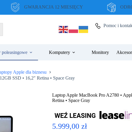
GWARANCJA 12 MIESIĘCY
ODRO
Pomoc i kontak
 poleasingowe
Komputery
Monitory
Akcesor
aptopy Apple dla biznesu
2GB SSD • 16,2″ Retina • Space Gray
Laptop Apple MacBook Pro A2780 • App
Retina • Space Gray
5.999,00
zł