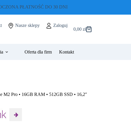
CZONA PŁATNOŚĆ DO 30 DNI
t
Nasze sklepy
Zaloguj
0,00
zł
Koszyk
ia
Oferta dla firm
Kontakt
le M2 Pro • 16GB RAM • 512GB SSD • 16,2″