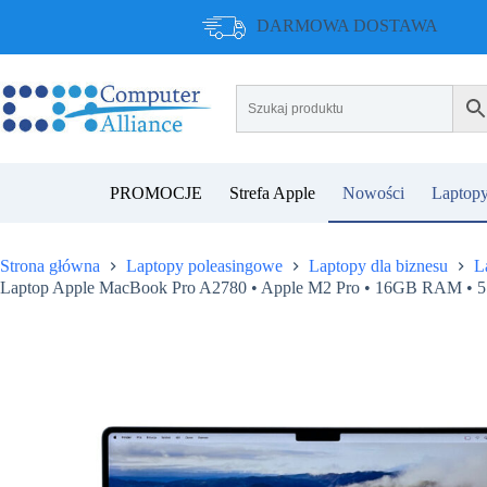
Przejdź
DARMOWA DOSTAWA
do
treści
PROMOCJE
Strefa Apple
Nowości
Laptopy
Strona główna
Laptopy poleasingowe
Laptopy dla biznesu
L
Laptop Apple MacBook Pro A2780 • Apple M2 Pro • 16GB RAM • 51