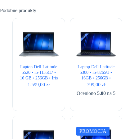
Podobne produkty
Laptop Dell Latitude
Laptop Dell Latitude
5520 • i5-1135G7 •
5300 • i5-8265U •
16 GB • 256GB • Iris
16GB • 256GB •
Xe • 15,6 ” Full HD
UHD 620 •13.3″ Full
1.599,00
zł
799,00
zł
HD
Oceniono
5.00
na 5
PROMOCJA