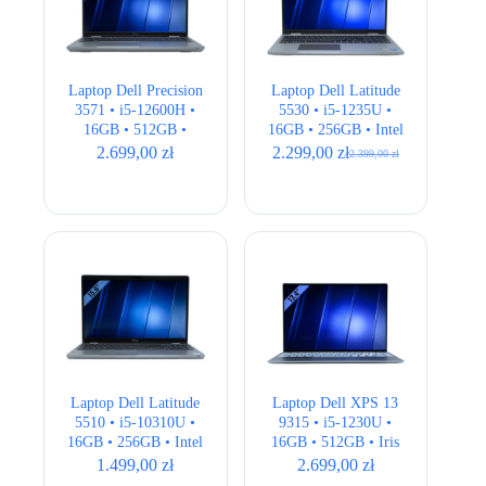
Laptop Dell Precision
Laptop Dell Latitude
3571 • i5-12600H •
5530 • i5-1235U •
16GB • 512GB •
16GB • 256GB • Intel
T600 4GB • 15,6″
UHD • 15,6 ” Full
2.699,00
zł
2.299,00
zł
2.399,00
zł
Pierwotna
Aktualna
Full HD • QWERTY
HD • LTE
cena
cena
US
wynosiła:
wynosi:
2.399,00 zł.
2.299,00 zł.
Laptop Dell Latitude
Laptop Dell XPS 13
5510 • i5-10310U •
9315 • i5-1230U •
16GB • 256GB • Intel
16GB • 512GB • Iris
UHD • 15.6″ Full HD
Xe • 13,4″ Full HD+
1.499,00
zł
2.699,00
zł