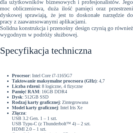
dla użytkowników biznesowych i profesjonalistów. Jego
moc obliczeniowa, duża ilość pamięci oraz przestrzeni
dyskowej sprawiają, że jest to doskonałe narzędzie do
pracy z zaawansowanymi aplikacjami.
Solidna konstrukcja i przenośny design czynią go również
wygodnym w podróży służbowej.
Specyfikacja techniczna
Procesor
: Intel Core i7-1165G7
Taktowanie maksymalne procesora (GHz)
: 4,7
Liczba rdzeni
: 8 logiczne, 4 fizyczne
Pamięć RAM
: 16GB DDR4
Dysk
: 512GB SSD
Rodzaj karty graficznej
: Zintegrowana
Model karty graficznej
: Intel Iris Xe
Złącza
:
USB 3.2 Gen. 1 – 1 szt.
USB Typu-C (z Thunderbolt™ 4) – 2 szt.
HDMI 2.0 – 1 szt.