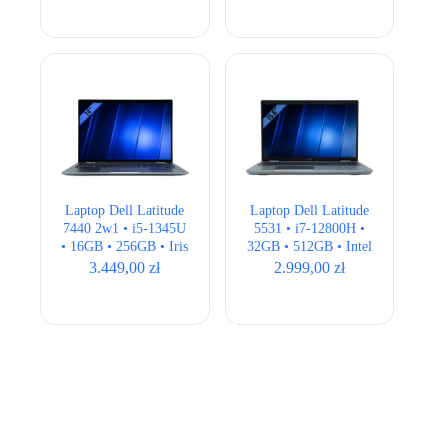
Laptop Dell Latitude
Laptop Dell Latitude
7440 2w1 • i5-1345U
5531 • i7-12800H •
• 16GB • 256GB • Iris
32GB • 512GB • Intel
Xe • 14″ FHD+ •
UHD Graphics •
3.449,00
zł
2.999,00
zł
BOX
15,6″ Full HD •
QWERTY US