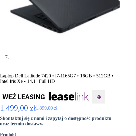
Laptop Dell Latitude 7420 • i7-1165G7 • 16GB • 512GB •
Intel Iris Xe • 14.1″ Full HD
1.499,00
zł
1.899,00
zł
Pierwotna
Aktualna
Skontaktuj się z nami i zapytaj o dostępność produktu
cena
cena
oraz termin dostawy.
wynosiła:
wynosi:
Produkt