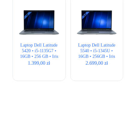
Laptop Dell Latitude
Laptop Dell Latitude
5420 • i5-1135G7 •
5540 • i5-1345U •
16GB • 256 GB • Iris
16GB • 256GB • Iris
Xe • 14″ Full HD
Xe • 15,6″ Full HD •
1.399,00
zł
2.699,00
zł
QWERTY US