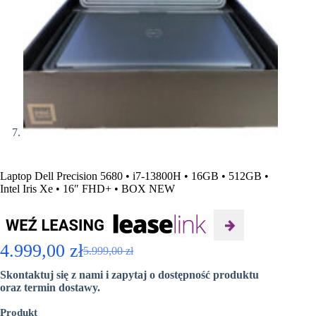
Laptop Dell Precision 5680 • i7-13800H • 16GB • 512GB •
Intel Iris Xe • 16″ FHD+ • BOX NEW
4.999,00
zł
5.999,00
zł
Pierwotna
Aktualna
Skontaktuj się z nami i zapytaj o dostępność produktu
cena
cena
oraz termin dostawy.
wynosiła:
wynosi:
Produkt