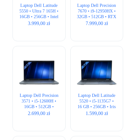
Laptop Dell Latitude
Laptop Dell Precision
5550 • Ultra 7 165H •
7670 • i9-12950HX •
16GB • 256GB • Intel
32GB • 512GB • RTX
Graphics • 15,6″ Full
3080Ti 16GB • 16″
3.999,00
zł
7.999,00
zł
HD
4K • QWERTY US •
klasa A-
Laptop Dell Precision
Laptop Dell Latitude
3571 • i5-12600H •
5520 • i5-1135G7 •
16GB • 512GB •
16 GB • 256GB • Iris
T600 4GB • 15,6″
Xe • 15,6 ” Full HD
2.699,00
zł
1.599,00
zł
Full HD • QWERTY
US