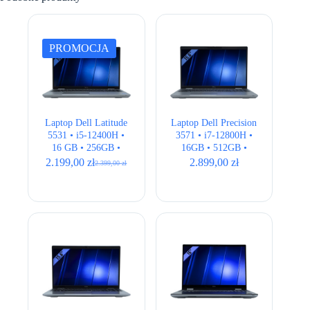
PROMOCJA
Laptop Dell Latitude
Laptop Dell Precision
5531 • i5-12400H •
3571 • i7-12800H •
16 GB • 256GB •
16GB • 512GB •
Intel Iris Xe • 15,6″
T600 4GB • 15,6″
2.199,00
zł
2.899,00
zł
2.399,00
zł
Pierwotna
Aktualna
Full HD • QWERTY
Full HD • QWERTY
cena
cena
US
US
wynosiła:
wynosi:
2.399,00 zł.
2.199,00 zł.