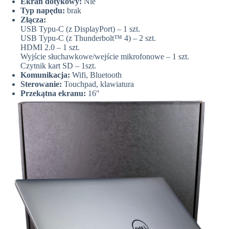
Ekran dotykowy:
Nie
Typ napędu:
brak
Złącza:
USB Typu-C (z DisplayPort) – 1 szt.
USB Typu-C (z Thunderbolt™ 4) – 2 szt.
HDMI 2.0 – 1 szt.
Wyjście słuchawkowe/wejście mikrofonowe – 1 szt.
Czytnik kart SD – 1szt.
Komunikacja:
Wifi, Bluetooth
Sterowanie:
Touchpad, klawiatura
Przekątna ekranu:
16″