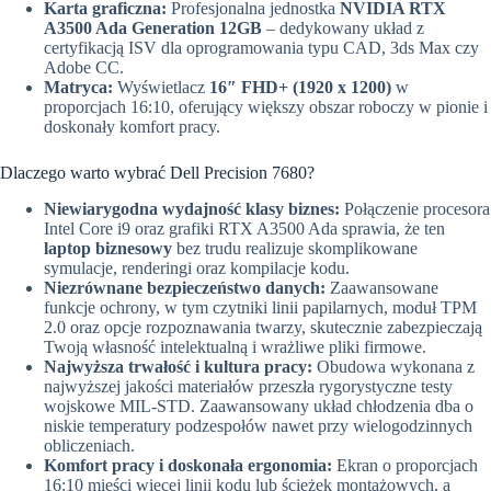
Karta graficzna:
Profesjonalna jednostka
NVIDIA RTX
A3500 Ada Generation 12GB
– dedykowany układ z
certyfikacją ISV dla oprogramowania typu CAD, 3ds Max czy
Adobe CC.
Matryca:
Wyświetlacz
16″ FHD+ (1920 x 1200)
w
proporcjach 16:10, oferujący większy obszar roboczy w pionie i
doskonały komfort pracy.
Dlaczego warto wybrać Dell Precision 7680?
Niewiarygodna wydajność klasy biznes:
Połączenie procesora
Intel Core i9 oraz grafiki RTX A3500 Ada sprawia, że ten
laptop biznesowy
bez trudu realizuje skomplikowane
symulacje, renderingi oraz kompilacje kodu.
Niezrównane bezpieczeństwo danych:
Zaawansowane
funkcje ochrony, w tym czytniki linii papilarnych, moduł TPM
2.0 oraz opcje rozpoznawania twarzy, skutecznie zabezpieczają
Twoją własność intelektualną i wrażliwe pliki firmowe.
Najwyższa trwałość i kultura pracy:
Obudowa wykonana z
najwyższej jakości materiałów przeszła rygorystyczne testy
wojskowe MIL-STD. Zaawansowany układ chłodzenia dba o
niskie temperatury podzespołów nawet przy wielogodzinnych
obliczeniach.
Komfort pracy i doskonała ergonomia:
Ekran o proporcjach
16:10 mieści więcej linii kodu lub ścieżek montażowych, a