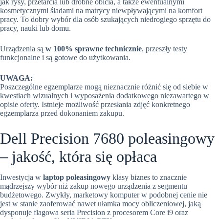
jak rysy, przetarcia lub drobne obicia, a także ewentualnymi
kosmetycznymi śladami na matrycy niewpływającymi na komfort
pracy. To dobry wybór dla osób szukających niedrogiego sprzętu do
pracy, nauki lub domu.
Urządzenia są
w 100% sprawne technicznie
, przeszły testy
funkcjonalne i są gotowe do użytkowania.
UWAGA:
Poszczególne egzemplarze mogą nieznacznie różnić się od siebie w
kwestiach wizualnych i wyposażenia dodatkowego niezawartego w
opisie oferty. Istnieje możliwość przesłania zdjęć konkretnego
egzemplarza przed dokonaniem zakupu.
Dell Precision 7680 poleasingowy
– jakość, która się opłaca
Inwestycja w
laptop poleasingowy
klasy biznes to znacznie
mądrzejszy wybór niż zakup nowego urządzenia z segmentu
budżetowego. Zwykły, marketowy komputer w podobnej cenie nie
jest w stanie zaoferować nawet ułamka mocy obliczeniowej, jaką
dysponuje flagowa seria Precision z procesorem Core i9 oraz