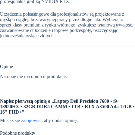
profesjonalną grafiką NVIDIA RTX.
Urządzenia poleasingowe dla profesjonalistów są projektowane z
myślą o ciągłej, bezawaryjnej pracy przez długie lata. Wybierając
sprzęt klasy premium z rynku wtórnego, zyskujesz tytanową trwałość,
zaawansowane chłodzenie i topowe podzespoły, oszczędzając
jednocześnie tysiące złotych.
Opinie
Na razie nie ma opinii o produkcie.
Napisz pierwszą opinię o „Laptop Dell Precision 7680 • i9-
13950HX • 32GB DDR5 CAMM • 1TB • RTX A3500 Ada 12GB •
16″ FHD+”
Musisz się
zalogować
, aby dodać opinię.
Podobne produkty