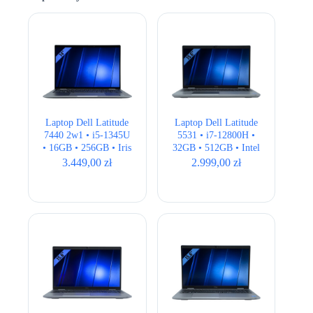
Laptop Dell Latitude
Laptop Dell Latitude
7440 2w1 • i5-1345U
5531 • i7-12800H •
• 16GB • 256GB • Iris
32GB • 512GB • Intel
Xe • 14″ FHD+ •
UHD Graphics •
3.449,00
zł
2.999,00
zł
BOX
15,6″ Full HD •
QWERTY US