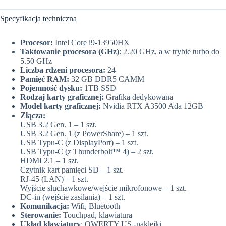
Specyfikacja techniczna
Procesor:
Intel Core i9-13950HX
Taktowanie procesora (GHz)
: 2.20 GHz, a w trybie turbo do
5.50 GHz
Liczba rdzeni procesora:
24
Pamięć RAM:
32 GB DDR5 CAMM
Pojemność dysku:
1TB SSD
Rodzaj karty graficznej:
Grafika dedykowana
Model karty graficznej:
Nvidia RTX A3500 Ada 12GB
Złącza:
USB 3.2 Gen. 1 – 1 szt.
USB 3.2 Gen. 1 (z PowerShare) – 1 szt.
USB Typu-C (z DisplayPort) – 1 szt.
USB Typu-C (z Thunderbolt™ 4) – 2 szt.
HDMI 2.1 – 1 szt.
Czytnik kart pamięci SD – 1 szt.
RJ-45 (LAN) – 1 szt.
Wyjście słuchawkowe/wejście mikrofonowe – 1 szt.
DC-in (wejście zasilania) – 1 szt.
Komunikacja:
Wifi, Bluetooth
Sterowanie:
Touchpad, klawiatura
Układ klawiatury
: QWERTY US -naklejki