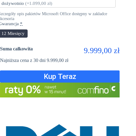
dożywotnio
(+1.099,00 zł)
Szczegóły opis pakietów Microsoft Office dostępny w zakładce
akcesoria
Gwarancja
*
12 Miesięcy
Suma całkowita
9.999,00 zł
Najniższa cena z 30 dni
9.999,00
zł
Kup Teraz