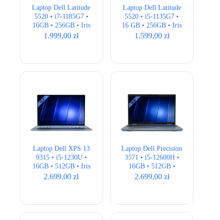
Laptop Dell Latitude
Laptop Dell Latitude
5520 • i7-1185G7 •
5520 • i5-1135G7 •
16GB • 256GB • Iris
16 GB • 256GB • Iris
Xe • 15,6″ Full HD
Xe • 15,6 ” Full HD
1.999,00
zł
1.599,00
zł
Laptop Dell XPS 13
Laptop Dell Precision
9315 • i5-1230U •
3571 • i5-12600H •
16GB • 512GB • Iris
16GB • 512GB •
Xe • 13,4″ Full HD+
T600 4GB • 15,6″
2.699,00
zł
2.699,00
zł
Full HD • QWERTY
US