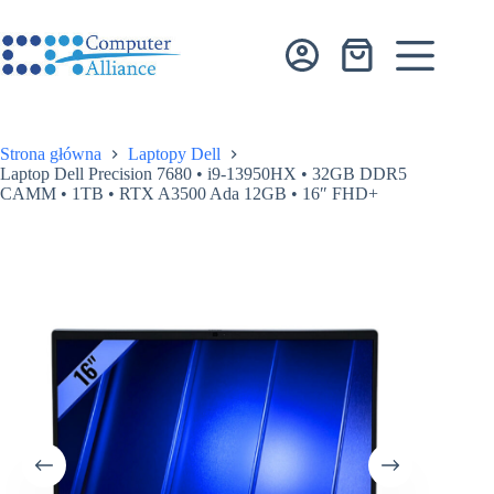
Przejdź
do
treści
Koszyk
Strona główna
Laptopy Dell
Laptop Dell Precision 7680 • i9-13950HX • 32GB DDR5
CAMM • 1TB • RTX A3500 Ada 12GB • 16″ FHD+