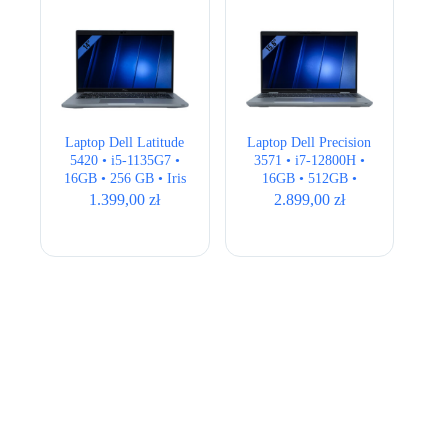
Laptop Dell Latitude
Laptop Dell Precision
5420 • i5-1135G7 •
3571 • i7-12800H •
16GB • 256 GB • Iris
16GB • 512GB •
Xe • 14″ Full HD
T600 4GB • 15,6″
1.399,00
zł
2.899,00
zł
Full HD • QWERTY
US