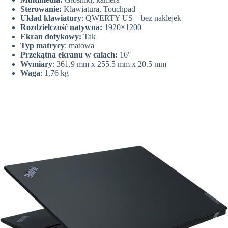
Sterowanie:
Klawiatura, Touchpad
Układ klawiatury
: QWERTY US – bez naklejek
Rozdzielczość natywna:
1920×1200
Ekran dotykowy:
Tak
Typ matrycy
: matowa
Przekątna ekranu w calach:
16″
Wymiary
: 361.9 mm x 255.5 mm x 20.5 mm
Waga
: 1,76 kg