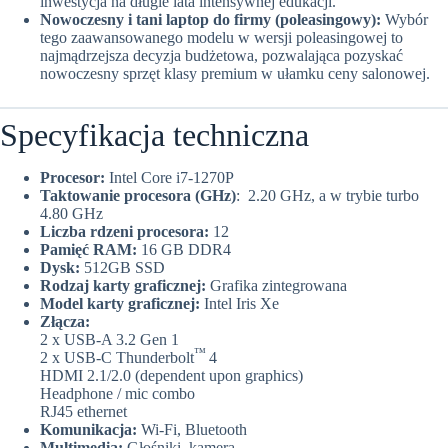
inwestycja na długie lata intensywnej edukacji.
Nowoczesny i tani laptop do firmy (poleasingowy):
Wybór
tego zaawansowanego modelu w wersji poleasingowej to
najmądrzejsza decyzja budżetowa, pozwalająca pozyskać
nowoczesny sprzęt klasy premium w ułamku ceny salonowej.
Specyfikacja techniczna
Procesor:
Intel Core i7-1270P
Taktowanie procesora (GHz)
: 2.20 GHz, a w trybie turbo
4.80 GHz
Liczba rdzeni procesora:
12
Pamięć RAM:
16 GB DDR4
Dysk:
512GB SSD
Rodzaj karty graficznej:
Grafika zintegrowana
Model karty graficznej:
Intel Iris Xe
Złącza:
2 x USB-A 3.2 Gen 1
™
2 x USB-C Thunderbolt
4
HDMI 2.1/2.0 (dependent upon graphics)
Headphone / mic combo
RJ45 ethernet
Komunikacja:
Wi-Fi, Bluetooth
Multimedia:
Głośniki, kamera