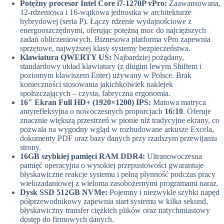
Potężny procesor Intel Core i7-1270P vPro:
Zaawansowana,
12-rdzeniowa i 16-wątkowa jednostka w architekturze
hybrydowej (seria P). Łączy rdzenie wydajnościowe z
energooszczędnymi, oferując potężną moc do najcięższych
zadań obliczeniowych. Biznesowa platforma vPro zapewnia
sprzętowe, najwyższej klasy systemy bezpieczeństwa.
Klawiatura QWERTY US:
Najbardziej pożądany,
standardowy układ klawiatury (z długim lewym Shiftem i
poziomym klawiszem Enter) używany w Polsce. Brak
konieczności stosowania jakichkolwiek naklejek
spolszczających – czysta, fabryczna ergonomia.
16″ Ekran Full HD+ (1920×1200) IPS:
Matowa matryca
antyrefleksyjna o nowoczesnych proporcjach
16:10
. Oferuje
znacznie większą przestrzeń w pionie niż tradycyjne ekrany, co
pozwala na wygodny wgląd w rozbudowane arkusze Excela,
dokumenty PDF oraz bazy danych przy rzadszym przewijaniu
strony.
16GB szybkiej pamięci RAM DDR4:
Ultranowoczesna
pamięć operacyjna o wysokiej przepustowości gwarantuje
błyskawiczne reakcje systemu i pełną płynność podczas pracy
wielozadaniowej z wieloma zasobożernymi programami naraz.
Dysk SSD 512GB NVMe:
Pojemny i niezwykle szybki napęd
półprzewodnikowy zapewnia start systemu w kilka sekund,
błyskawiczny transfer ciężkich plików oraz natychmiastowy
dostęp do firmowych danych.