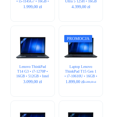
• i5-1145G7 • 16GB •
Ultra 5 125H • 16GB
256GB • Iris Xe •
• 512GB • Intel Arc
1.999,00
zł
4.399,00
zł
15,6″ Full HD •
Graphics • 14″ 2.8K
QWERTY US
OLED
PROMOCJA
Lenovo ThinkPad
Laptop Lenovo
T14 G3 • i7-1270P •
ThinkPad T15 Gen 1
16GB • 512GB • Intel
• i7-10610U • 16GB •
Iris Xe • 14,1″
512GB • Intel UHD •
3.099,00
zł
1.899,00
zł
2.299,00
zł
Pierwotna
Aktualna
WUXGA • QWERTY
15″ Full HD
cena
cena
US
wynosiła:
wynosi:
2.299,00 zł.
1.899,00 zł.