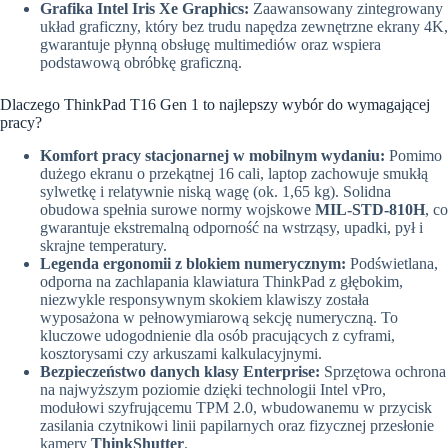
Grafika Intel Iris Xe Graphics:
Zaawansowany zintegrowany
układ graficzny, który bez trudu napędza zewnętrzne ekrany 4K,
gwarantuje płynną obsługę multimediów oraz wspiera
podstawową obróbkę graficzną.
Dlaczego ThinkPad T16 Gen 1 to najlepszy wybór do wymagającej
pracy?
Komfort pracy stacjonarnej w mobilnym wydaniu:
Pomimo
dużego ekranu o przekątnej 16 cali, laptop zachowuje smukłą
sylwetkę i relatywnie niską wagę (ok. 1,65 kg). Solidna
obudowa spełnia surowe normy wojskowe
MIL-STD-810H
, co
gwarantuje ekstremalną odporność na wstrząsy, upadki, pył i
skrajne temperatury.
Legenda ergonomii z blokiem numerycznym:
Podświetlana,
odporna na zachlapania klawiatura ThinkPad z głębokim,
niezwykle responsywnym skokiem klawiszy została
wyposażona w pełnowymiarową sekcję numeryczną. To
kluczowe udogodnienie dla osób pracujących z cyframi,
kosztorysami czy arkuszami kalkulacyjnymi.
Bezpieczeństwo danych klasy Enterprise:
Sprzętowa ochrona
na najwyższym poziomie dzięki technologii Intel vPro,
modułowi szyfrującemu TPM 2.0, wbudowanemu w przycisk
zasilania czytnikowi linii papilarnych oraz fizycznej przesłonie
kamery
ThinkShutter
.