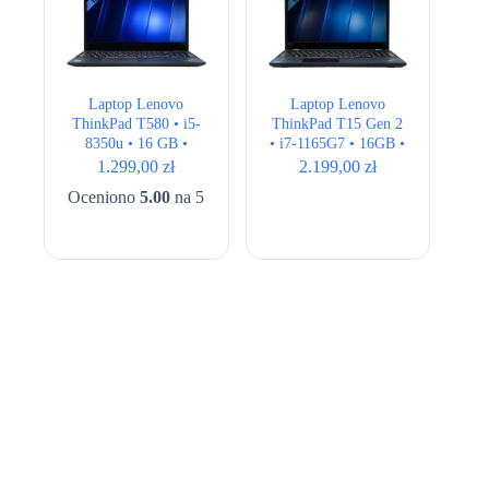
Laptop Lenovo
Laptop Lenovo
ThinkPad T580 • i5-
ThinkPad T15 Gen 2
8350u • 16 GB •
• i7-1165G7 • 16GB •
256GB • UHD 620 •
256GB • Intel Iris Xe
1.299,00
zł
2.199,00
zł
15.6″ Full HD
• 15,6″ Full HD
Oceniono
5.00
na 5