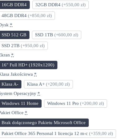
16GB DDR4
32GB DDR4
(+550,00 zł)
48GB DDR4
(+850,00 zł)
Dysk
*
SSD 512 GB
SSD 1TB
(+600,00 zł)
SSD 2TB
(+950,00 zł)
Ekran
*
16" Full HD+ (1920x1200)
Klasa Jakościowa
*
Klasa A-
Klasa A+
(+200,00 zł)
System Operacyjny
*
Windows 11 Home
Windows 11 Pro
(+200,00 zł)
Pakiet Office
*
Brak dołączonego Pakietu Microsoft Office
Pakiet Office 365 Personal 1 licencja 12 m-c
(+359,00 zł)