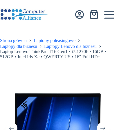
Przejdź
do
treści
Koszyk
Strona główna
Laptopy poleasingowe
Laptopy dla biznesu
Laptopy Lenovo dla biznesu
Laptop Lenovo ThinkPad T16 Gen1 • i7-1270P • 16GB •
512GB • Intel Iris Xe • QWERTY US • 16″ Full HD+