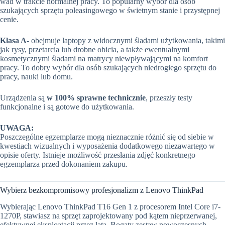
wad w trakcie normalnej pracy. To popularny wybór dla osób
szukających sprzętu poleasingowego w świetnym stanie i przystępnej
cenie.
Klasa A-
obejmuje laptopy z widocznymi śladami użytkowania, takimi
jak rysy, przetarcia lub drobne obicia, a także ewentualnymi
kosmetycznymi śladami na matrycy niewpływającymi na komfort
pracy. To dobry wybór dla osób szukających niedrogiego sprzętu do
pracy, nauki lub domu.
Urządzenia są
w 100% sprawne technicznie
, przeszły testy
funkcjonalne i są gotowe do użytkowania.
UWAGA:
Poszczególne egzemplarze mogą nieznacznie różnić się od siebie w
kwestiach wizualnych i wyposażenia dodatkowego niezawartego w
opisie oferty. Istnieje możliwość przesłania zdjęć konkretnego
egzemplarza przed dokonaniem zakupu.
Wybierz bezkompromisowy profesjonalizm z Lenovo ThinkPad
Wybierając Lenovo ThinkPad T16 Gen 1 z procesorem Intel Core i7-
1270P, stawiasz na sprzęt zaprojektowany pod kątem nieprzerwanej,
efektywnej eksploatacji przez lata. Bogaty zestaw nowoczesnych