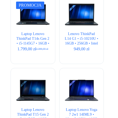
PROMOCJA
Laptop Lenovo
Lenovo ThinkPad
ThinkPad T14s Gen 2
L14 G1 • i5-10210U •
• i5-1145G7 • 16GB •
16GB • 256GB • Intel
256GB • Intel Iris Xe
UHD • 14″ Full HD
1.799,00
zł
949,00
zł
2.399,00
zł
Pierwotna
Aktualna
• 14″ Full HD
cena
cena
wynosiła:
wynosi:
2.399,00 zł.
1.799,00 zł.
Laptop Lenovo
Laptop Lenovo Yoga
ThinkPad T15 Gen 2
7 2w1 14IML9 •