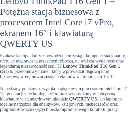
Lenovo ThinkPad T16 Gen 1 –
Potężna stacja biznesowa z
procesorem Intel Core i7 vPro,
ekranem 16″ i klawiaturą
QWERTY US
Szukasz laptopa, który z powodzeniem zastąpi komputer stacjonarny,
oferując gigantyczną przestrzeń roboczą, najwyższą wydajność oraz
legendarną niezawodność serii T?
Lenovo ThinkPad T16 Gen 1
(G1)
to przełomowy model, który wprowadził flagową linię
biznesową w erę nowoczesnych ekranów o proporcjach 16:10.
Napędzany potężnym, wysokonapięciowym procesorem Intel Core i7
12. generacji z technologią vPro oraz wyposażony w fabryczną
klawiaturę w standardowym układzie
QWERTY US
, ten laptop to
idealne narzędzie dla analityków, księgowych, menedżerów oraz
programistów szukających bezkompromisowego komfortu pracy.