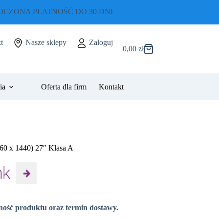
CZONA PŁATNOŚĆ DO 30 DNI
t
Nasze sklepy
Zaloguj
0,00
zł
Koszyk
ia
Oferta dla firm
Kontakt
60 x 1440) 27″ Klasa A
pność produktu oraz termin dostawy.