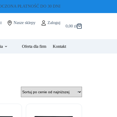
CZONA PŁATNOŚĆ DO 30 DNI
t
Nasze sklepy
Zaloguj
0,00
zł
Koszyk
ia
Oferta dla firm
Kontakt