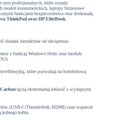
erii profesjonalnych, które zostały
ch modeli konsumenckich, laptopy biznesowe
wanymi funkcjami bezpieczeństwa oraz doskonałą
novo ThinkPad oraz HP EliteBook
.
ć działań niezależnie od obciążenia:
amery z funkcją Windows Hello oraz moduły
ODO).
tyrefleksyjną, które pozwalają na komfortową
 Carbon
łączą ekstremalną lekkość z wydajnymi
z portów (USB-C/Thunderbolt, HDMI) oraz wsparcie
ą jednego kabla.