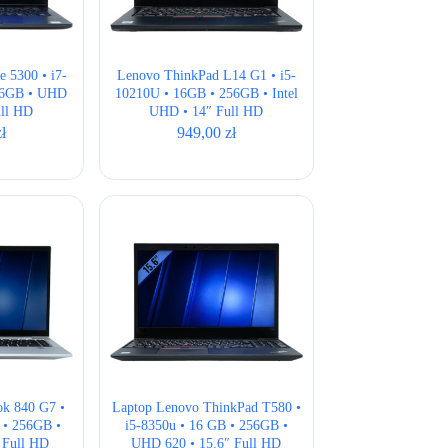
e 5300 • i7-
Lenovo ThinkPad L14 G1 • i5-
56GB • UHD
10210U • 16GB • 256GB • Intel
ull HD
UHD • 14″ Full HD
zł
949,00
zł
ok 840 G7 •
Laptop Lenovo ThinkPad T580 •
 • 256GB •
i5-8350u • 16 GB • 256GB •
 Full HD
UHD 620 • 15.6″ Full HD