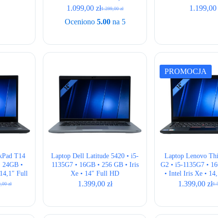
HD
1.099,00
zł
1.199,0
1.299,00
zł
Pierwotna
Aktualna
cena
cena
Oceniono
5.00
na 5
wynosiła:
wynosi:
1.299,00 zł.
1.099,00 zł.
PROMOCJA
kPad T14
Laptop Dell Latitude 5420 • i5-
Laptop Lenovo Th
• 24GB •
1135G7 • 16GB • 256 GB • Iris
G2 • i5-1135G7 • 1
14,1″ Full
Xe • 14″ Full HD
• Intel Iris Xe • 1
 US
1.399,00
zł
1.399,00
zł
9,00
zł
1.
otna
alna
Pie
Akt
cen
cen
iła:
i:
wyn
wyn
,00 zł.
,00 zł.
1.5
1.3