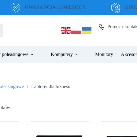
GWARANCJA 12 MIESIĘCY
ODRO
Pomoc i kontak
 poleasingowe
Komputery
Monitory
Akcesor
oleasingowe
Laptopy dla biznesu
Posortowane
ników
według
ceny:
od
niskiej
do