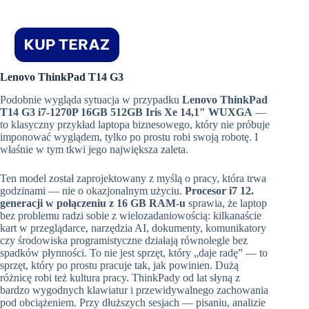
Lenovo ThinkPad T14 G3
Podobnie wygląda sytuacja w przypadku
Lenovo ThinkPad
T14 G3 i7-1270P 16GB 512GB Iris Xe 14,1″ WUXGA
—
to klasyczny przykład laptopa biznesowego, który nie próbuje
imponować wyglądem, tylko po prostu robi swoją robotę. I
właśnie w tym tkwi jego największa zaleta.
Ten model został zaprojektowany z myślą o pracy, która trwa
godzinami — nie o okazjonalnym użyciu.
Procesor i7 12.
generacji w połączeniu z 16 GB RAM-u
sprawia, że laptop
bez problemu radzi sobie z wielozadaniowością: kilkanaście
kart w przeglądarce, narzędzia AI, dokumenty, komunikatory
czy środowiska programistyczne działają równolegle bez
spadków płynności. To nie jest sprzęt, który „daje radę” — to
sprzęt, który po prostu pracuje tak, jak powinien. Dużą
różnicę robi też kultura pracy. ThinkPady od lat słyną z
bardzo wygodnych klawiatur i przewidywalnego zachowania
pod obciążeniem. Przy dłuższych sesjach — pisaniu, analizie