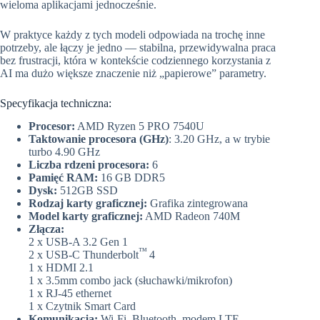
wieloma aplikacjami jednocześnie.
W praktyce każdy z tych modeli odpowiada na trochę inne
potrzeby, ale łączy je jedno — stabilna, przewidywalna praca
bez frustracji, która w kontekście codziennego korzystania z
AI ma dużo większe znaczenie niż „papierowe” parametry.
Specyfikacja techniczna:
Procesor:
AMD Ryzen 5 PRO 7540U
Taktowanie procesora (GHz)
: 3.20 GHz, a w trybie
turbo 4.90 GHz
Liczba rdzeni procesora:
6
Pamięć RAM:
16 GB DDR5
Dysk:
512GB SSD
Rodzaj karty graficznej:
Grafika zintegrowana
Model karty graficznej:
AMD Radeon 740M
Złącza:
2 x USB-A 3.2 Gen 1
™
2 x USB-C Thunderbolt
4
1 x HDMI 2.1
1 x 3.5mm combo jack (słuchawki/mikrofon)
1 x RJ-45 ethernet
1 x Czytnik Smart Card
Komunikacja:
Wi-Fi, Bluetooth, modem LTE