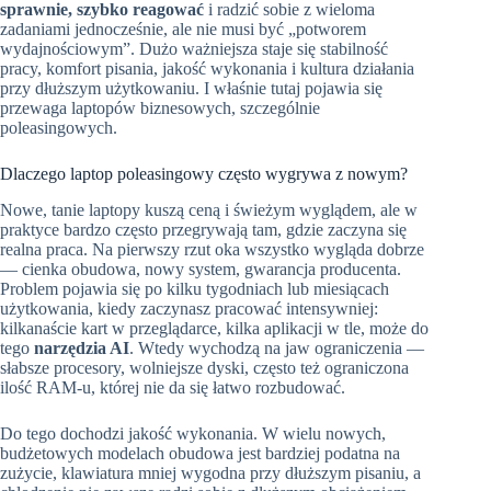
sprawnie, szybko reagować
i radzić sobie z wieloma
zadaniami jednocześnie, ale nie musi być „potworem
wydajnościowym”. Dużo ważniejsza staje się stabilność
pracy, komfort pisania, jakość wykonania i kultura działania
przy dłuższym użytkowaniu. I właśnie tutaj pojawia się
przewaga laptopów biznesowych, szczególnie
poleasingowych.
Dlaczego laptop poleasingowy często wygrywa z nowym?
Nowe, tanie laptopy kuszą ceną i świeżym wyglądem, ale w
praktyce bardzo często przegrywają tam, gdzie zaczyna się
realna praca. Na pierwszy rzut oka wszystko wygląda dobrze
— cienka obudowa, nowy system, gwarancja producenta.
Problem pojawia się po kilku tygodniach lub miesiącach
użytkowania, kiedy zaczynasz pracować intensywniej:
kilkanaście kart w przeglądarce, kilka aplikacji w tle, może do
tego
narzędzia AI
. Wtedy wychodzą na jaw ograniczenia —
słabsze procesory, wolniejsze dyski, często też ograniczona
ilość RAM-u, której nie da się łatwo rozbudować.
Do tego dochodzi jakość wykonania. W wielu nowych,
budżetowych modelach obudowa jest bardziej podatna na
zużycie, klawiatura mniej wygodna przy dłuższym pisaniu, a