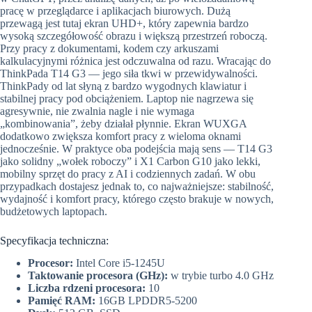
pracę w przeglądarce i aplikacjach biurowych. Dużą
przewagą jest tutaj ekran UHD+, który zapewnia bardzo
wysoką szczegółowość obrazu i większą przestrzeń roboczą.
Przy pracy z dokumentami, kodem czy arkuszami
kalkulacyjnymi różnica jest odczuwalna od razu. Wracając do
ThinkPada T14 G3 — jego siła tkwi w przewidywalności.
ThinkPady od lat słyną z bardzo wygodnych klawiatur i
stabilnej pracy pod obciążeniem. Laptop nie nagrzewa się
agresywnie, nie zwalnia nagle i nie wymaga
„kombinowania”, żeby działał płynnie. Ekran WUXGA
dodatkowo zwiększa komfort pracy z wieloma oknami
jednocześnie. W praktyce oba podejścia mają sens — T14 G3
jako solidny „wołek roboczy” i X1 Carbon G10 jako lekki,
mobilny sprzęt do pracy z AI i codziennych zadań. W obu
przypadkach dostajesz jednak to, co najważniejsze: stabilność,
wydajność i komfort pracy, którego często brakuje w nowych,
budżetowych laptopach.
Specyfikacja techniczna:
Procesor:
Intel Core i5-1245U
Taktowanie procesora (GHz):
w trybie turbo 4.0 GHz
Liczba rdzeni procesora:
10
Pamięć RAM:
16GB LPDDR5-5200