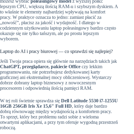
możesz wybrać
poleasingowy model
z wyższej półki:
lepszym CPU, większą ilością RAM-u i szybszym dyskiem. A
to właśnie te elementy najbardziej wpływają na komfort
pracy. W praktyce oznacza to jedno: zamiast płacić za
„nowość”, płacisz za jakość i wydajność. I dlatego w
codziennym użytkowaniu laptop poleasingowy bardzo często
okazuje się nie tylko tańszym, ale po prostu lepszym
wyborem.
Laptop do AI i pracy biurowej — co sprawdzi się najlepiej?
Jeśli Twoja praca opiera się głównie na narzędziach takich jak
ChatGPT, przeglądarce, pakiecie Office
czy lekkim
programowaniu, nie potrzebujesz dedykowanej karty
graficznej ani ekstremalnej mocy obliczeniowej. Wystarczy
dobrze dobrany laptop biznesowy z nowoczesnym
procesorem i odpowiednią ilością pamięci RAM.
W tej roli świetnie sprawdza się
Dell Latitude 5530 i7-1255U
16GB 256GB Iris Xe 15,6″ Full HD
, który daje bardzo
dobrą równowagę między wydajnością a komfortem pracy.
To sprzęt, który bez problemu radzi sobie z wieloma
otwartymi aplikacjami, a przy tym oferuje wygodną przestrzeń
roboczą.