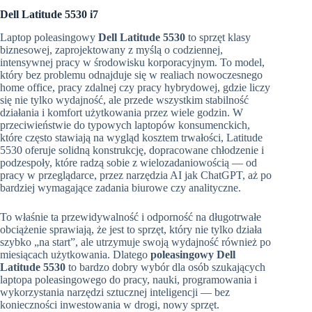
Dell Latitude 5530 i7
Laptop poleasingowy
Dell Latitude 5530
to sprzęt klasy
biznesowej, zaprojektowany z myślą o codziennej,
intensywnej pracy w środowisku korporacyjnym. To model,
który bez problemu odnajduje się w realiach nowoczesnego
home office, pracy zdalnej czy pracy hybrydowej, gdzie liczy
się nie tylko wydajność, ale przede wszystkim stabilność
działania i komfort użytkowania przez wiele godzin. W
przeciwieństwie do typowych laptopów konsumenckich,
które często stawiają na wygląd kosztem trwałości, Latitude
5530 oferuje solidną konstrukcję, dopracowane chłodzenie i
podzespoły, które radzą sobie z wielozadaniowością — od
pracy w przeglądarce, przez narzędzia AI jak ChatGPT, aż po
bardziej wymagające zadania biurowe czy analityczne.
To właśnie ta przewidywalność i odporność na długotrwałe
obciążenie sprawiają, że jest to sprzęt, który nie tylko działa
szybko „na start”, ale utrzymuje swoją wydajność również po
miesiącach użytkowania. Dlatego
poleasingowy Dell
Latitude 5530
to bardzo dobry wybór dla osób szukających
laptopa poleasingowego do pracy, nauki, programowania i
wykorzystania narzędzi sztucznej inteligencji — bez
konieczności inwestowania w drogi, nowy sprzęt.