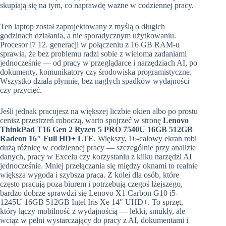
skupiają się na tym, co naprawdę ważne w codziennej pracy.
Ten laptop został zaprojektowany z myślą o długich
godzinach działania, a nie sporadycznym użytkowaniu.
Procesor i7 12. generacji w połączeniu z 16 GB RAM-u
sprawia, że bez problemu radzi sobie z wieloma zadaniami
jednocześnie — od pracy w przeglądarce i narzędziach AI, po
dokumenty, komunikatory czy środowiska programistyczne.
Wszystko działa płynnie, bez nagłych spadków wydajności
czy przycięć.
Jeśli jednak pracujesz na większej liczbie okien albo po prostu
cenisz przestrzeń roboczą, warto spojrzeć w stronę
Lenovo
ThinkPad T16 Gen 2 Ryzen 5 PRO 7540U 16GB 512GB
Radeon 16″ Full HD+ LTE
. Większy, 16-calowy ekran robi
dużą różnicę w codziennej pracy — szczególnie przy analizie
danych, pracy w Excelu czy korzystaniu z kilku narzędzi AI
jednocześnie. Mniej przełączania się między oknami to realnie
większa wygoda i szybsza praca. Z kolei dla osób, które
często pracują poza biurem i potrzebują czegoś lżejszego,
bardzo dobrze sprawdzi się Lenovo X1 Carbon G10 i5-
1245U 16GB 512GB Intel Iris Xe 14″ UHD+. To sprzęt,
który łączy mobilność z wydajnością — lekki, smukły, ale
wciąż w pełni wystarczający do pracy z AI, dokumentami i