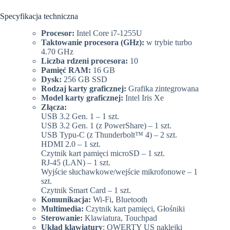
Specyfikacja techniczna
Procesor:
Intel Core i7-1255U
Taktowanie procesora (GHz):
w trybie turbo
4.70 GHz
Liczba rdzeni procesora:
10
Pamięć RAM:
16 GB
Dysk:
256 GB SSD
Rodzaj karty graficznej:
Grafika zintegrowana
Model karty graficznej:
Intel Iris Xe
Złącza:
USB 3.2 Gen. 1 – 1 szt.
USB 3.2 Gen. 1 (z PowerShare) – 1 szt.
USB Typu-C (z Thunderbolt™ 4) – 2 szt.
HDMI 2.0 – 1 szt.
Czytnik kart pamięci microSD – 1 szt.
RJ-45 (LAN) – 1 szt.
Wyjście słuchawkowe/wejście mikrofonowe – 1
szt.
Czytnik Smart Card – 1 szt.
Komunikacja:
Wi-Fi, Bluetooth
Multimedia:
Czytnik kart pamięci, Głośniki
Sterowanie:
Klawiatura, Touchpad
Układ klawiatury
: QWERTY US naklejki