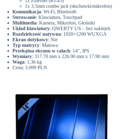
1x Ethernet (RJ-45)
1x 3.5mm combo jack (słuchawki/mikrofon)
Komunikacja
: Wi-Fi, Bluetooth
Sterowanie
: Klawiatura, Touchpad
Multimedia
: Kamera, Mikrofon, Głośniki
Układ klawiatury
: QWERTY US – bez naklejek
Rozdzielczość natywna
: 1920×1200 WUXGA
Ekran dotykowy
: Nie
Typ matrycy
: Matowa
Przekątna ekranu w calach
: 14″, IPS
Wymiary
: 317.70 mm x 226.90 mm x 17.90 mm
Waga
: 1,36 kg
Cena: 3.099 PLN