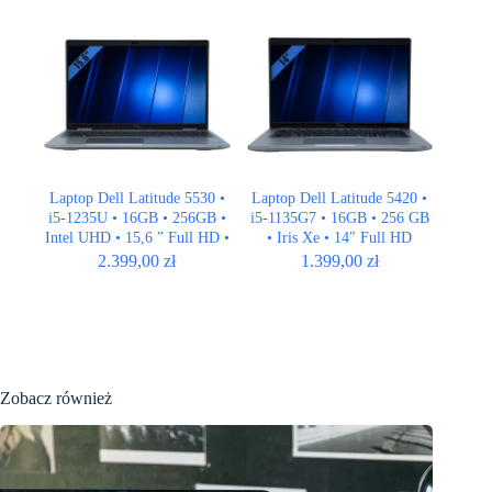
Laptop Dell Latitude 5530 •
Laptop Dell Latitude 5420 •
i5-1235U • 16GB • 256GB •
i5-1135G7 • 16GB • 256 GB
Intel UHD • 15,6 ” Full HD •
• Iris Xe • 14″ Full HD
QWERTY US
2.399,00
zł
1.399,00
zł
Zobacz również