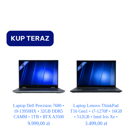
Laptop Dell Precision 7680 •
Laptop Lenovo ThinkPad
i9-13950HX • 32GB DDR5
T16 Gen1 • i7-1270P • 16GB
CAMM • 1TB • RTX A3500
• 512GB • Intel Iris Xe •
Ada 12GB • 16″ FHD+
QWERTY US • 16″ Full
9.999,00
zł
3.499,00
zł
HD+