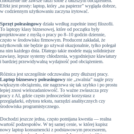
chłodzenie nie zawsze radzi sobie z dłuższym obciążeniem.
Efekt jest prosty: laptop, który „na papierze” wygląda dobrze,
w codziennym użytkowaniu zaczyna irytować.
Sprzęt poleasingowy
działa według zupełnie innej filozofii.
To laptopy klasy biznesowej, które od początku były
projektowane z myślą o pracy po 8–10 godzin dziennie,
często w środowisku firmowym. Producent zakładał, że
użytkownik nie będzie go używał okazjonalnie, tylko polegał
na nim każdego dnia. Dlatego takie modele mają solidniejsze
zawiasy, lepsze systemy chłodzenia, wygodniejsze klawiatury
i bardziej przewidywalną wydajność pod obciążeniem.
Różnica jest szczególnie odczuwalna przy dłuższej pracy.
Laptop biznesowy poleasingowy
nie „zwalnia” nagle przy
większym obciążeniu, nie nagrzewa się tak szybko i po prostu
lepiej znosi wielozadaniowość. To ważne zwłaszcza przy
pracy z AI, gdzie często jednocześnie korzystasz z
przeglądarki, edytora tekstu, narzędzi analitycznych czy
środowiska programistycznego.
Dochodzi jeszcze jedna, często pomijana kwestia — realna
wartość podzespołów. W tej samej cenie, w której kupisz
nowy laptop konsumencki z podstawowym procesorem,