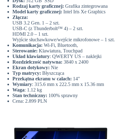
Dysk:
512 GB SSD
Rodzaj karty graficznej:
Grafika zintegrowana
Model karty graficznej:
Intel Iris Xe Graphics
Złącza:
USB 3.2 Gen. 1 – 2 szt.
USB-C (z Thunderbolt™ 4) – 2 szt.
HDMI 2.0 – 1 szt.
Wyjście słuchawkowe/wejście mikrofonowe – 1 szt.
Komunikacja:
Wi-Fi, Bluetooth,
Sterowanie:
Klawiatura, Touchpad
Układ klawiatury
: QWERTY US – naklejki
Rozdzielczość natywna:
3840 x 2400
Ekran dotykowy:
Nie
Typ matrycy:
Błyszcząca
Przekątna ekranu w calach:
14″
Wymiary
: 315.6 mm x 222.5 mm x 15.36 mm
Waga
: 1.12 kg
Stan techniczny:
100% sprawny
Cena: 2.899 PLN