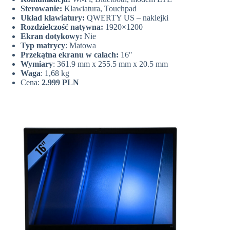
Sterowanie:
Klawiatura, Touchpad
Układ klawiatury:
QWERTY US – naklejki
Rozdzielczość natywna:
1920×1200
Ekran dotykowy:
Nie
Typ matrycy
: Matowa
Przekątna ekranu w calach:
16″
Wymiary
: 361.9 mm x 255.5 mm x 20.5 mm
Waga
: 1,68 kg
Cena:
2.999 PLN