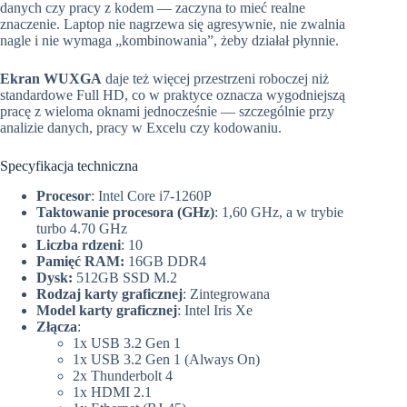
danych czy pracy z kodem — zaczyna to mieć realne
znaczenie. Laptop nie nagrzewa się agresywnie, nie zwalnia
nagle i nie wymaga „kombinowania”, żeby działał płynnie.
Ekran WUXGA
daje też więcej przestrzeni roboczej niż
standardowe Full HD, co w praktyce oznacza wygodniejszą
pracę z wieloma oknami jednocześnie — szczególnie przy
analizie danych, pracy w Excelu czy kodowaniu.
Specyfikacja techniczna
Procesor
: Intel Core i7-1260P
Taktowanie procesora (GHz)
: 1,60 GHz, a w trybie
turbo 4.70 GHz
Liczba rdzeni
: 10
Pamięć RAM:
16GB DDR4
Dysk:
512GB SSD M.2
Rodzaj karty graficznej
: Zintegrowana
Model karty graficznej
: Intel Iris Xe
Złącza
:
1x USB 3.2 Gen 1
1x USB 3.2 Gen 1 (Always On)
2x Thunderbolt 4
1x HDMI 2.1