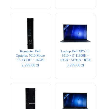
Komputer Dell
Laptop Dell XPS 15
Optiplex 7010 Micro
9510 • i7-11800H •
• i5-13500T • 16GB •
16GB • 512GB • RTX
256GB • UHD 770 •
3050Ti 4GB • 15,6″
2.299,00
zł
3.299,00
zł
Wi-Fi
Full HD+