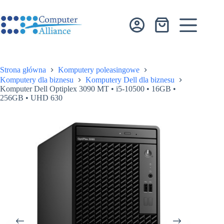
Przejdź
do
treści
Koszyk
Strona główna
Komputery poleasingowe
Komputery dla biznesu
Komputery Dell dla biznesu
Komputer Dell Optiplex 3090 MT • i5-10500 • 16GB •
256GB • UHD 630