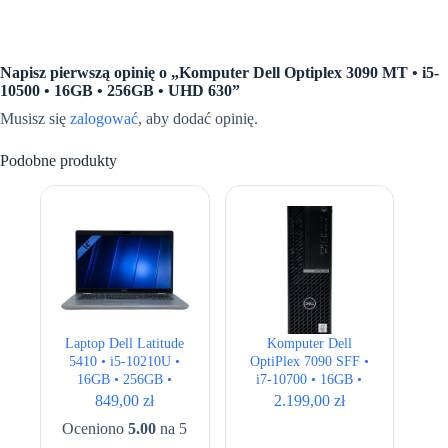
Napisz pierwszą opinię o „Komputer Dell Optiplex 3090 MT • i5-
10500 • 16GB • 256GB • UHD 630”
Musisz się
zalogować
, aby dodać opinię.
Podobne produkty
Laptop Dell Latitude
Komputer Dell
5410 • i5-10210U •
OptiPlex 7090 SFF •
16GB • 256GB •
i7-10700 • 16GB •
UHD 620 • 14 ” Full
256GB • Intel UHD
849,00
zł
2.199,00
zł
HD
Oceniono
5.00
na 5