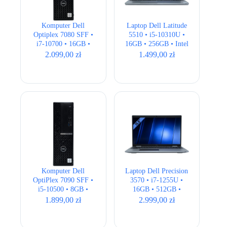
Komputer Dell
Laptop Dell Latitude
Optiplex 7080 SFF •
5510 • i5-10310U •
i7-10700 • 16GB •
16GB • 256GB • Intel
256GB • Intel UHD
UHD • 15.6″ Full HD
2.099,00
zł
1.499,00
zł
630
Komputer Dell
Laptop Dell Precision
OptiPlex 7090 SFF •
3570 • i7-1255U •
i5-10500 • 8GB •
16GB • 512GB •
256GB SSD + 500GB
Quadro T550 • 15,6″
1.899,00
zł
2.999,00
zł
HDD • Intel UHD
Full HD
630