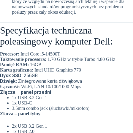
który ze względu na nowoczesną architekturę i wsparcie dla
najnowszych standardów programistycznych bez problemu
posłuży przez cały okres edukacji.
Specyfikacja techniczna
poleasingowy komputer Dell:
Procesor:
Intel Core i5-14500T
Taktowanie procesora:
1.70 GHz w trybie Turbo 4.80 GHz
Pamięć RAM:
16GB
Karta graficzna:
Intel UHD Graphics 770
Dysk SSD:
256GB
Dźwięk:
Zintegrowana karta dźwiękowa
Łączność
: Wi-Fi, LAN 10/100/1000 Mbps
Złącza – panel przedni
1x USB 3.2 Gen 1
1x USB-C
3.5mm combo jack (słuchawki/mikrofon)
Złącza – panel tylny
2x USB 3.2 Gen 1
1x USB 2.0