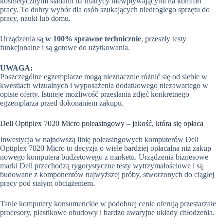
kosmetycznymi śladami na matrycy niewpływającymi na komfort
pracy. To dobry wybór dla osób szukających niedrogiego sprzętu do
pracy, nauki lub domu.
Urządzenia są
w 100% sprawne technicznie
, przeszły testy
funkcjonalne i są gotowe do użytkowania.
UWAGA:
Poszczególne egzemplarze mogą nieznacznie różnić się od siebie w
kwestiach wizualnych i wyposażenia dodatkowego niezawartego w
opisie oferty. Istnieje możliwość przesłania zdjęć konkretnego
egzemplarza przed dokonaniem zakupu.
Dell Optiplex 7020 Micro poleasingowy – jakość, która się opłaca
Inwestycja w najnowszą linię poleasingowych komputerów Dell
Optiplex 7020 Micro to decyzja o wiele bardziej opłacalna niż zakup
nowego komputera budżetowego z marketu. Urządzenia biznesowe
marki Dell przechodzą rygorystyczne testy wytrzymałościowe i są
budowane z komponentów najwyższej próby, stworzonych do ciągłej
pracy pod stałym obciążeniem.
Tanie komputery konsumenckie w podobnej cenie oferują przestarzałe
procesory, plastikowe obudowy i bardzo awaryjne układy chłodzenia.