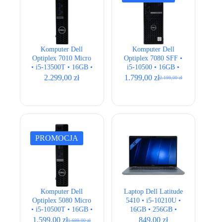
Komputer Dell
Komputer Dell
Optiplex 7010 Micro
Optiplex 7080 SFF •
• i5-13500T • 16GB •
i5-10500 • 16GB •
256GB • UHD 770 •
256GB • Intel UHD
2.299,00
zł
1.799,00
zł
2.199,00
zł
Pierwotna
Aktualna
Wi-Fi
630
cena
cena
wynosiła:
wynosi:
2.199,00 zł.
1.799,00 zł.
PROMOCJA
Komputer Dell
Laptop Dell Latitude
Optiplex 5080 Micro
5410 • i5-10210U •
• i5-10500T • 16GB •
16GB • 256GB •
256GB • UHD 630
UHD 620 • 14 ” Full
1.599,00
zł
849,00
zł
1.699,00
zł