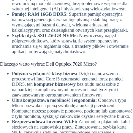
rewolucyjną moc obliczeniową, bezproblemowe wsparcie dla
sztucznej inteligencji (AI) i błyskawiczną wielozadaniowość.
Pamięć RAM 16GB DDR5:
Superfast pamięć operacyjna
najnowszej generacji. Gwarantuje płynną i stabilną pracę z
wymagającymi bazami danych, wieloma arkuszami
kalkulacyjnymi oraz dziesiątkami otwartych kart przeglądarki.
Szybki dysk SSD 256GB NVMe:
Nowoczesny napęd
półprzewodnikowy, który sprawia, że system operacyjny
uruchamia się w mgnieniu oka, a transfery plików i otwieranie
aplikacji odbywają się natychmiastowo.
Dlaczego warto wybrać Dell Optiplex 7020 Micro?
Potężna wydajność klasy biznes:
Dzięki najnowszemu
procesorowi Intel Core i5 czternastej generacji oraz pamięci
DDR5, ten
komputer biznesowy
bez trudu radzi sobie z
najbardziej skomplikowanymi procesami analitycznymi i
zaawansowanym oprogramowaniem firmowym.
Ultrakompaktowa mobilność i ergonomia:
Obudowa typu
Micro pozwala na pełną swobodę aranżacji przestrzeni.
Komputer możesz postawić pionowo, poziomo lub zamontować
z tyłu monitora, zyskując całkowicie czyste i estetyczne biurko.
Bezprzewodowa łączność Wi-Fi:
Zapomnij o plątaninie kabli
sieciowych na stanowisku pracy. Zintegrowana, szybka karta
Wi-Fi zapewnia stabilne, bezprzewodowe połączenie z