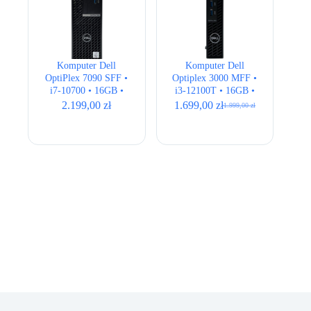
Komputer Dell
Komputer Dell
OptiPlex 7090 SFF •
Optiplex 3000 MFF •
i7-10700 • 16GB •
i3-12100T • 16GB •
256GB • Intel UHD
256GB • UHD 730
2.199,00
zł
1.699,00
zł
1.999,00
zł
Pierwotna
Aktualna
cena
cena
wynosiła:
wynosi:
1.999,00 zł.
1.699,00 zł.