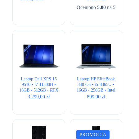
Pierwotna
Aktualna
HD
cena
cena
Oceniono
5.00
na 5
wynosiła:
wynosi:
1.699,00 zł.
1.599,00 zł.
Laptop Dell XPS 15
Laptop HP EliteBook
9510 • i7-11800H •
840 G6 • i5-8365U •
16GB • 512GB • RTX
16GB • 256GB • Intel
3050Ti 4GB • 15,6″
UHD • 14,1″ Full HD
3.299,00
zł
899,00
zł
Full HD+
PROMOCJA