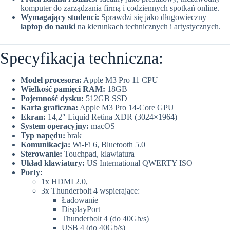
komputer do zarządzania firmą i codziennych spotkań online.
Wymagający studenci:
Sprawdzi się jako długowieczny
laptop do nauki
na kierunkach technicznych i artystycznych.
Specyfikacja techniczna:
Model procesora:
Apple M3 Pro 11 CPU
Wielkość pamięci RAM:
18GB
Pojemność dysku:
512GB SSD
Karta graficzna:
Apple M3 Pro 14-Core GPU
Ekran:
14,2″ Liquid Retina XDR (3024×1964)
System operacyjny:
macOS
Typ napędu:
brak
Komunikacja:
Wi-Fi 6, Bluetooth 5.0
Sterowanie:
Touchpad, klawiatura
Układ klawiatury:
US International QWERTY ISO
Porty:
1x HDMI 2.0,
3x Thunderbolt 4 wspierające:
Ładowanie
DisplayPort
Thunderbolt 4 (do 40Gb/s)
USB 4 (do 40Gb/s)