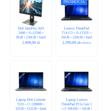
PROMOCJA
Dell OptiPlex AIO
Lenovo ThinkPad
5400 • i5-12500 •
T14 G3 • i5-1235U •
8GB • 256GB • Intel
16GB • 256GB • Intel
UHD 770 • 23,8″ Full
UHD Graphics • 14″
2.899,00
zł
2.299,00
zł
3.199,00
zł
Pierwotna
Aktualna
HD
WUXGA
cena
cena
wynosiła:
wynosi:
3.199,00 zł.
2.299,00 zł.
Laptop Dell Latitude
Laptop Lenovo
5531 • i7-12800H •
ThinkPad P15s Gen 1
32GB • 512GB • Intel
• i7-10610U • 16GB •