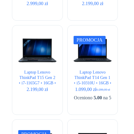
UHD Graphics •
512GB • Quadro
2.999,00
zł
2.199,00
zł
15,6″ Full HD •
P520 • 15,6″ Full HD
QWERTY US
PROMOCJA
Laptop Lenovo
Laptop Lenovo
ThinkPad T15 Gen 2
ThinkPad T14 Gen 1
• i7-1165G7 • 16GB •
• i5-10310U • 16GB •
256GB • Intel Iris Xe
256GB • Intel UHD •
2.199,00
zł
1.099,00
zł
1.299,00
zł
Pierwotna
Aktualna
• 15,6″ Full HD
14,1″ Full HD
cena
cena
Oceniono
5.00
na 5
wynosiła:
wynosi:
1.299,00 zł.
1.099,00 zł.