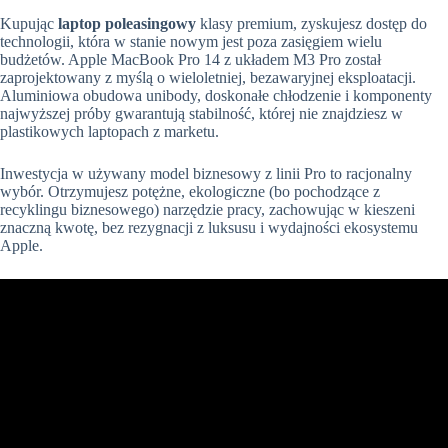
Kupując
laptop poleasingowy
klasy premium, zyskujesz dostęp do
technologii, która w stanie nowym jest poza zasięgiem wielu
budżetów. Apple MacBook Pro 14 z układem M3 Pro został
zaprojektowany z myślą o wieloletniej, bezawaryjnej eksploatacji.
Aluminiowa obudowa unibody, doskonałe chłodzenie i komponenty
najwyższej próby gwarantują stabilność, której nie znajdziesz w
plastikowych laptopach z marketu.
Inwestycja w używany model biznesowy z linii Pro to racjonalny
wybór. Otrzymujesz potężne, ekologiczne (bo pochodzące z
recyklingu biznesowego) narzędzie pracy, zachowując w kieszeni
znaczną kwotę, bez rezygnacji z luksusu i wydajności ekosystemu
Apple.