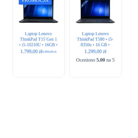
PROMOCJA
Laptop Lenovo
Laptop Lenovo
ThinkPad T15 Gen 1
ThinkPad T580 • i5-
• i5-10210U • 16GB •
8350u • 16 GB •
256GB • Intel UHD •
256GB • UHD 620 •
1.799,00
zł
1.299,00
zł
1.899,00
zł
Pierwotna
Aktualna
15,6″ Full HD
15.6″ Full HD
cena
cena
Oceniono
5.00
na 5
wynosiła:
wynosi:
1.899,00 zł.
1.799,00 zł.