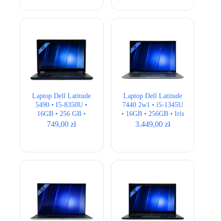
wynosiła:
wynosi:
2.399,00 zł.
2.199,00 zł.
Laptop Dell Latitude
Laptop Dell Latitude
5490 • I5-8350U •
7440 2w1 • i5-1345U
16GB • 256 GB •
• 16GB • 256GB • Iris
Intel 620 HD • 14.1″
Xe • 14″ FHD+ •
749,00
zł
3.449,00
zł
HD
BOX