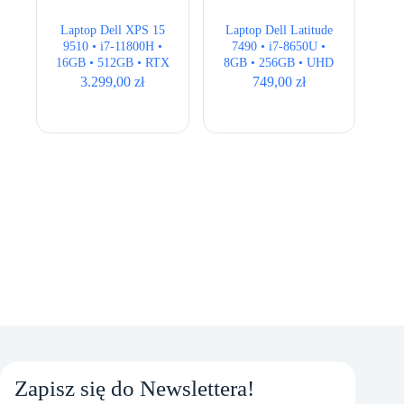
Laptop Dell XPS 15
Laptop Dell Latitude
9510 • i7-11800H •
7490 • i7-8650U •
16GB • 512GB • RTX
8GB • 256GB • UHD
3050Ti 4GB • 15,6″
620 • 14.1″ Full HD •
3.299,00
zł
749,00
zł
Full HD+
QWERTY US
Zapisz się do Newslettera!