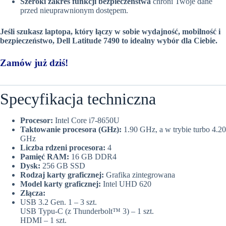
Szeroki zakres funkcji bezpieczeństwa
chroni Twoje dane
przed nieuprawnionym dostępem.
Jeśli szukasz laptopa, który łączy w sobie wydajność, mobilność i
bezpieczeństwo, Dell Latitude 7490 to idealny wybór dla Ciebie.
Zamów już dziś!
Specyfikacja techniczna
Procesor:
Intel Core i7-8650U
Taktowanie procesora (GHz):
1.90 GHz, a w trybie turbo 4.20
GHz
Liczba rdzeni procesora:
4
Pamięć RAM:
16 GB DDR4
Dysk:
256 GB SSD
Rodzaj karty graficznej:
Grafika zintegrowana
Model karty graficznej:
Intel UHD 620
Złącza:
USB 3.2 Gen. 1 – 3 szt.
USB Typu-C (z Thunderbolt™ 3) – 1 szt.
HDMI – 1 szt.