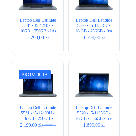
Laptop Dell Latitude
Laptop Dell Latitude
5431 • i5-1250P •
5520 • i5-1135G7 •
16GB • 256GB • Iris
16 GB • 256GB • Iris
Xe • 14″ Full HD
Xe • 15,6 ” Full HD
2.299,00
zł
1.599,00
zł
PROMOCJA
Laptop Dell Latitude
Laptop Dell Latitude
5531 • i5-12400H •
5520 • i5-1135G7 •
16 GB • 256GB •
16 GB • 256GB • Iris
Intel Iris Xe • 15,6″
Xe • 15,6 ” Full HD •
2.199,00
zł
1.699,00
zł
2.399,00
zł
Pierwotna
Aktualna
Full HD • QWERTY
LTE
cena
cena
US