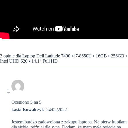
3 opinie dla
Laptop Dell Latitude 7490 • i7-8650U • 16GB • 256GB •
Intel UHD 620 • 14.1″ Full HD
Oceniono
5
na 5
kasia Kowalczyk
–
24/02/2022
Jestem bardzo zadowolona z zakupu laptopa. Najpierw kupiłam
dla siebie, później dla syna. Dodam, że mam małe pojęcie na