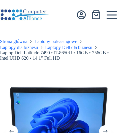
Przejdź
do
treści
Koszyk
Strona główna
Laptopy poleasingowe
Laptopy dla biznesu
Laptopy Dell dla biznesu
Laptop Dell Latitude 7490 • i7-8650U • 16GB • 256GB •
Intel UHD 620 • 14.1″ Full HD