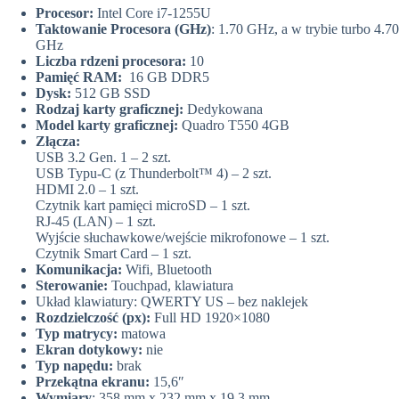
Procesor:
Intel Core i7-1255U
Taktowanie Procesora (GHz)
: 1.70 GHz, a w trybie turbo 4.70
GHz
Liczba rdzeni procesora:
10
Pamięć RAM:
16 GB DDR5
Dysk:
512 GB SSD
Rodzaj karty graficznej:
Dedykowana
Model karty graficznej:
Quadro T550 4GB
Złącza:
USB 3.2 Gen. 1 – 2 szt.
USB Typu-C (z Thunderbolt™ 4) – 2 szt.
HDMI 2.0 – 1 szt.
Czytnik kart pamięci microSD – 1 szt.
RJ-45 (LAN) – 1 szt.
Wyjście słuchawkowe/wejście mikrofonowe – 1 szt.
Czytnik Smart Card – 1 szt.
Komunikacja:
Wifi, Bluetooth
Sterowanie:
Touchpad, klawiatura
Układ klawiatury: QWERTY US – bez naklejek
Rozdzielczość (px):
Full HD 1920×1080
Typ matrycy:
matowa
Ekran dotykowy:
nie
Typ napędu:
brak
Przekątna ekranu:
15,6″
Wymiary
: 358 mm x 232 mm x 19,3 mm