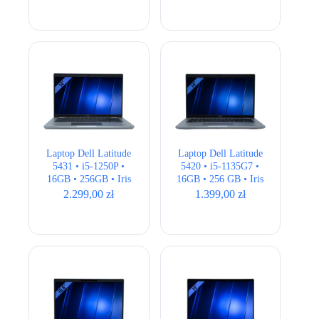
US
Laptop Dell Latitude
Laptop Dell Latitude
5431 • i5-1250P •
5420 • i5-1135G7 •
16GB • 256GB • Iris
16GB • 256 GB • Iris
Xe • 14″ Full HD
Xe • 14″ Full HD
2.299,00
zł
1.399,00
zł