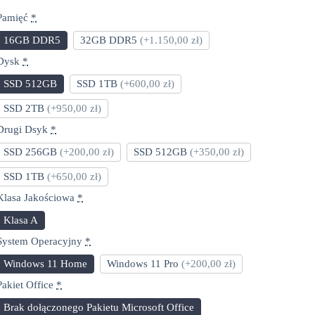
Pamięć
*
16GB DDR5
32GB DDR5
(+1.150,00 zł)
Dysk
*
SSD 512GB
SSD 1TB
(+600,00 zł)
SSD 2TB
(+950,00 zł)
Drugi Dsyk
*
SSD 256GB
(+200,00 zł)
SSD 512GB
(+350,00 zł)
SSD 1TB
(+650,00 zł)
Klasa Jakościowa
*
Klasa A
System Operacyjny
*
Windows 11 Home
Windows 11 Pro
(+200,00 zł)
Pakiet Office
*
Brak dołączonego Pakietu Microsoft Office