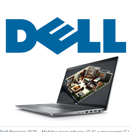
Dell Precision 3570 – Mobilna stacja robocza 15.6″ z procesorem i7 i