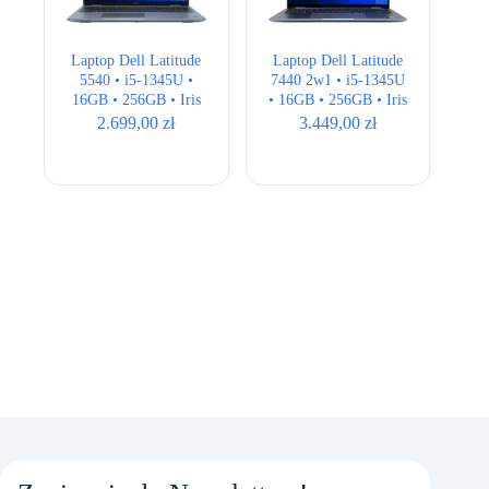
Laptop Dell Latitude
Laptop Dell Latitude
5540 • i5-1345U •
7440 2w1 • i5-1345U
16GB • 256GB • Iris
• 16GB • 256GB • Iris
Xe • 15,6″ Full HD •
Xe • 14″ FHD+ •
2.699,00
zł
3.449,00
zł
QWERTY US
BOX