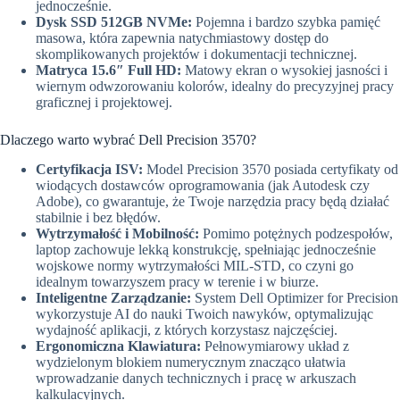
jednocześnie.
Dysk SSD 512GB NVMe:
Pojemna i bardzo szybka pamięć
masowa, która zapewnia natychmiastowy dostęp do
skomplikowanych projektów i dokumentacji technicznej.
Matryca 15.6″ Full HD:
Matowy ekran o wysokiej jasności i
wiernym odwzorowaniu kolorów, idealny do precyzyjnej pracy
graficznej i projektowej.
Dlaczego warto wybrać Dell Precision 3570?
Certyfikacja ISV:
Model Precision 3570 posiada certyfikaty od
wiodących dostawców oprogramowania (jak Autodesk czy
Adobe), co gwarantuje, że Twoje narzędzia pracy będą działać
stabilnie i bez błędów.
Wytrzymałość i Mobilność:
Pomimo potężnych podzespołów,
laptop zachowuje lekką konstrukcję, spełniając jednocześnie
wojskowe normy wytrzymałości MIL-STD, co czyni go
idealnym towarzyszem pracy w terenie i w biurze.
Inteligentne Zarządzanie:
System Dell Optimizer for Precision
wykorzystuje AI do nauki Twoich nawyków, optymalizując
wydajność aplikacji, z których korzystasz najczęściej.
Ergonomiczna Klawiatura:
Pełnowymiarowy układ z
wydzielonym blokiem numerycznym znacząco ułatwia
wprowadzanie danych technicznych i pracę w arkuszach
kalkulacyjnych.