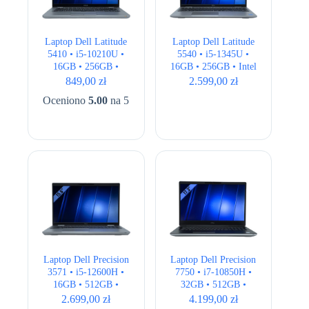
Laptop Dell Latitude
Laptop Dell Latitude
5410 • i5-10210U •
5540 • i5-1345U •
16GB • 256GB •
16GB • 256GB • Intel
UHD 620 • 14 ” Full
UHD • 15,6″ Full HD
849,00
zł
2.599,00
zł
HD
Oceniono
5.00
na 5
Laptop Dell Precision
Laptop Dell Precision
3571 • i5-12600H •
7750 • i7-10850H •
16GB • 512GB •
32GB • 512GB •
T600 4GB • 15,6″
Quadro RTX 3000
2.699,00
zł
4.199,00
zł
Full HD • QWERTY
6GB • 17,3″ FHD