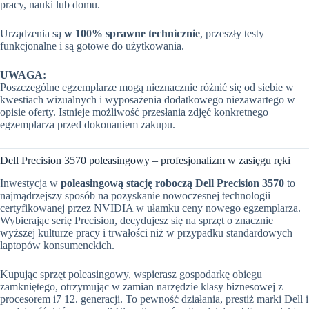
pracy, nauki lub domu.
Urządzenia są
w 100% sprawne technicznie
, przeszły testy
funkcjonalne i są gotowe do użytkowania.
UWAGA:
Poszczególne egzemplarze mogą nieznacznie różnić się od siebie w
kwestiach wizualnych i wyposażenia dodatkowego niezawartego w
opisie oferty. Istnieje możliwość przesłania zdjęć konkretnego
egzemplarza przed dokonaniem zakupu.
Dell Precision 3570 poleasingowy – profesjonalizm w zasięgu ręki
Inwestycja w
poleasingową stację roboczą Dell Precision 3570
to
najmądrzejszy sposób na pozyskanie nowoczesnej technologii
certyfikowanej przez NVIDIA w ułamku ceny nowego egzemplarza.
Wybierając serię Precision, decydujesz się na sprzęt o znacznie
wyższej kulturze pracy i trwałości niż w przypadku standardowych
laptopów konsumenckich.
Kupując sprzęt poleasingowy, wspierasz gospodarkę obiegu
zamkniętego, otrzymując w zamian narzędzie klasy biznesowej z
procesorem i7 12. generacji. To pewność działania, prestiż marki Dell i