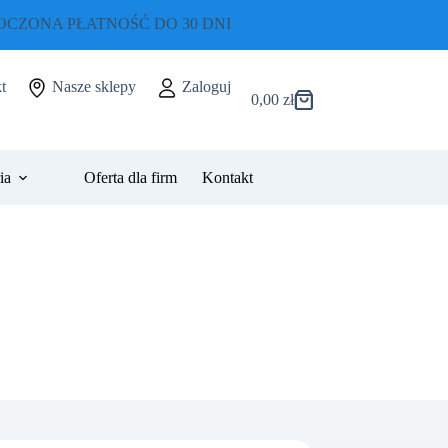
CZONA PŁATNOŚĆ DO 30 DNI
t
Nasze sklepy
Zaloguj
0,00
zł
Koszyk
ia
Oferta dla firm
Kontakt