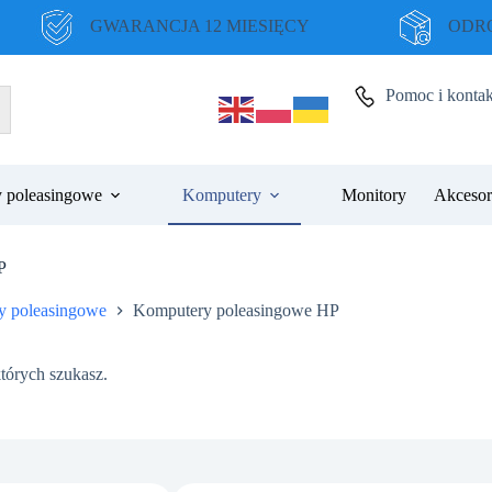
GWARANCJA 12 MIESIĘCY
ODRO
Pomoc i kontak
 poleasingowe
Komputery
Monitory
Akcesor
P
y poleasingowe
Komputery poleasingowe HP
tórych szukasz.