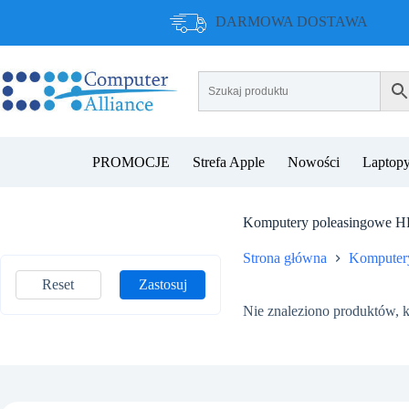
Przejdź
DARMOWA DOSTAWA
do
treści
PROMOCJE
Strefa Apple
Nowości
Laptopy
Komputery poleasingowe H
Strona główna
Komputer
Reset
Zastosuj
Nie znaleziono produktów, k