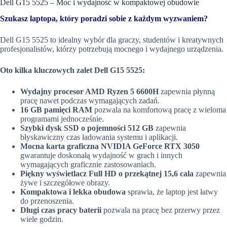
Dell G15 5525 – Moc i wydajność w kompaktowej obudowie
Szukasz laptopa, który poradzi sobie z każdym wyzwaniem?
Dell G15 5525 to idealny wybór dla graczy, studentów i kreatywnych
profesjonalistów, którzy potrzebują mocnego i wydajnego urządzenia.
Oto kilka kluczowych zalet Dell G15 5525:
Wydajny procesor AMD Ryzen 5 6600H
zapewnia płynną
pracę nawet podczas wymagających zadań.
16 GB pamięci RAM
pozwala na komfortową pracę z wieloma
programami jednocześnie.
Szybki dysk SSD o pojemności 512 GB
zapewnia
błyskawiczny czas ładowania systemu i aplikacji.
Mocna karta graficzna NVIDIA GeForce RTX 3050
gwarantuje doskonałą wydajność w grach i innych
wymagających graficznie zastosowaniach.
Piękny wyświetlacz Full HD o przekątnej 15,6 cala
zapewnia
żywe i szczegółowe obrazy.
Kompaktowa i lekka obudowa
sprawia, że laptop jest łatwy
do przenoszenia.
Długi czas pracy baterii
pozwala na pracę bez przerwy przez
wiele godzin.