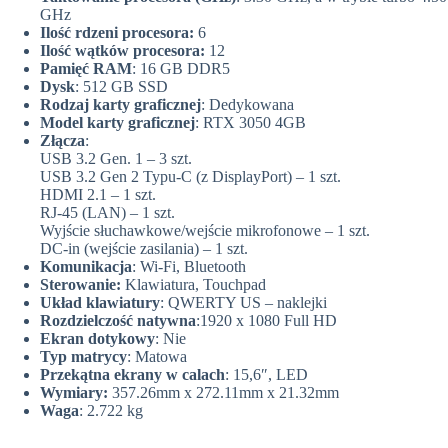
GHz
Ilość rdzeni procesora:
6
Ilość wątków procesora:
12
Pamięć RAM
: 16 GB DDR5
Dysk
: 512 GB SSD
Rodzaj karty graficznej
: Dedykowana
Model karty graficznej
: RTX 3050 4GB
Złącza
:
USB 3.2 Gen. 1 – 3 szt.
USB 3.2 Gen 2 Typu-C (z DisplayPort) – 1 szt.
HDMI 2.1 – 1 szt.
RJ-45 (LAN) – 1 szt.
Wyjście słuchawkowe/wejście mikrofonowe – 1 szt.
DC-in (wejście zasilania) – 1 szt.
Komunikacja
: Wi-Fi, Bluetooth
Sterowanie:
Klawiatura, Touchpad
Układ klawiatury
: QWERTY US – naklejki
Rozdzielczość natywna
:1920 x 1080 Full HD
Ekran dotykowy
: Nie
Typ matrycy
: Matowa
Przekątna ekrany w calach
: 15,6″, LED
Wymiary:
357.26mm x 272.11mm x 21.32mm
Waga
: 2.722 kg