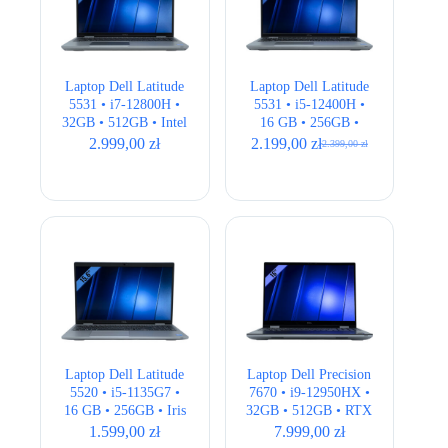
Laptop Dell Latitude
Laptop Dell Latitude
5531 • i7-12800H •
5531 • i5-12400H •
32GB • 512GB • Intel
16 GB • 256GB •
UHD Graphics •
Intel Iris Xe • 15,6″
2.999,00
zł
2.199,00
zł
2.399,00
zł
Pierwotna
Aktualna
15,6″ Full HD •
Full HD • QWERTY
cena
cena
QWERTY US
US
wynosiła:
wynosi:
2.399,00 zł.
2.199,00 zł.
Laptop Dell Latitude
Laptop Dell Precision
5520 • i5-1135G7 •
7670 • i9-12950HX •
16 GB • 256GB • Iris
32GB • 512GB • RTX
Xe • 15,6 ” Full HD
3080Ti 16GB • 16″
1.599,00
zł
7.999,00
zł
4K • QWERTY US •