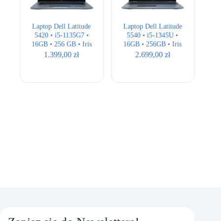
Laptop Dell Latitude
Laptop Dell Latitude
5420 • i5-1135G7 •
5540 • i5-1345U •
16GB • 256 GB • Iris
16GB • 256GB • Iris
Xe • 14″ Full HD
Xe • 15,6″ Full HD •
1.399,00
zł
2.699,00
zł
QWERTY US