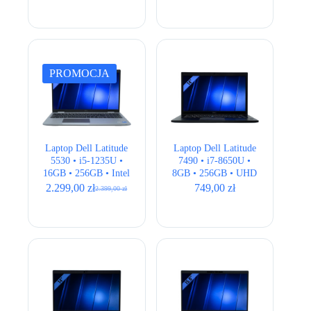
klasa A-
PROMOCJA
Laptop Dell Latitude
Laptop Dell Latitude
5530 • i5-1235U •
7490 • i7-8650U •
16GB • 256GB • Intel
8GB • 256GB • UHD
UHD • 15,6 ” Full
620 • 14.1″ Full HD •
2.299,00
zł
749,00
zł
2.399,00
zł
Pierwotna
Aktualna
HD • LTE
QWERTY US
cena
cena
wynosiła:
wynosi:
2.399,00 zł.
2.299,00 zł.