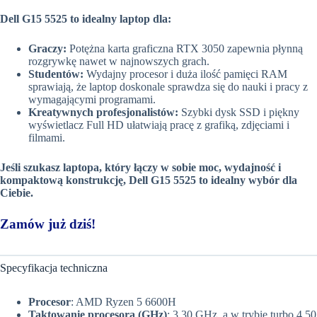
Dell G15 5525 to idealny laptop dla:
Graczy:
Potężna karta graficzna RTX 3050 zapewnia płynną
rozgrywkę nawet w najnowszych grach.
Studentów:
Wydajny procesor i duża ilość pamięci RAM
sprawiają, że laptop doskonale sprawdza się do nauki i pracy z
wymagającymi programami.
Kreatywnych profesjonalistów:
Szybki dysk SSD i piękny
wyświetlacz Full HD ułatwiają pracę z grafiką, zdjęciami i
filmami.
Jeśli szukasz laptopa, który łączy w sobie moc, wydajność i
kompaktową konstrukcję, Dell G15 5525 to idealny wybór dla
Ciebie.
Zamów już dziś!
Specyfikacja techniczna
Procesor
: AMD Ryzen 5 6600H
Taktowanie procesora (GHz)
: 3.30 GHz, a w trybie turbo 4.50