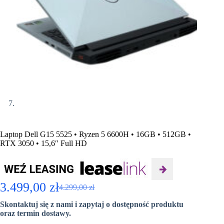
Laptop Dell G15 5525 • Ryzen 5 6600H • 16GB • 512GB •
RTX 3050 • 15,6″ Full HD
3.499,00
zł
4.299,00
zł
Pierwotna
Aktualna
Skontaktuj się z nami i zapytaj o dostępność produktu
cena
cena
oraz termin dostawy.
wynosiła:
wynosi: