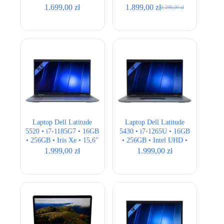
15,6 ” Full HD • LTE
UHD • 15″ Full HD
1.699,00
zł
1.899,00
zł
2.299,00
zł
Pierwotna
Aktualna
cena
cena
wynosiła:
wynosi:
2.299,00 zł.
1.899,00 zł.
Laptop Dell Latitude
Laptop Dell Latitude
5520 • i7-1185G7 • 16GB
5430 • i7-1265U • 16GB
• 256GB • Iris Xe • 15,6″
• 256GB • Intel UHD •
Full HD
14″ Full HD
1.999,00
zł
1.999,00
zł