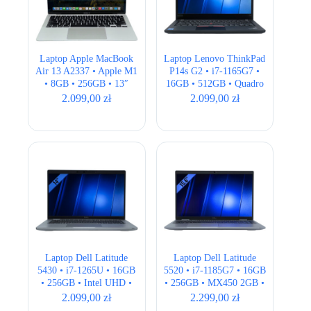
Laptop Apple MacBook
Laptop Lenovo ThinkPad
Air 13 A2337 • Apple M1
P14s G2 • i7-1165G7 •
• 8GB • 256GB • 13″
16GB • 512GB • Quadro
Retina • Silver
T500 2GB • 14″ Full HD
2.099,00
zł
2.099,00
zł
Laptop Dell Latitude
Laptop Dell Latitude
5430 • i7-1265U • 16GB
5520 • i7-1185G7 • 16GB
• 256GB • Intel UHD •
• 256GB • MX450 2GB •
14″ Full HD • QWERTY
15,6″ Full HD
2.099,00
zł
2.299,00
zł
US