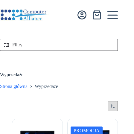
Przejdź
do
treści
Koszyk
Filtry
Wyprzedaże
Strona główna
Wyprzedaże
PROMOCJA