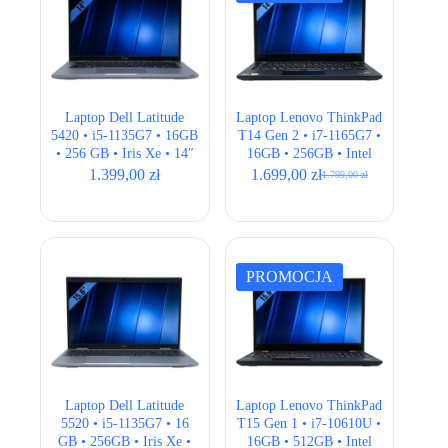
Laptop Dell Latitude
Laptop Lenovo ThinkPad
5420 • i5-1135G7 • 16GB
T14 Gen 2 • i7-1165G7 •
• 256 GB • Iris Xe • 14″
16GB • 256GB • Intel
Full HD
Iris Xe • 14″ Full HD
1.399,00
zł
1.699,00
zł
1.799,00
zł
Pierwotna
Aktualna
cena
cena
wynosiła:
wynosi:
1.799,00 zł.
1.699,00 zł.
PROMOCJA
Laptop Dell Latitude
Laptop Lenovo ThinkPad
5520 • i5-1135G7 • 16
T15 Gen 1 • i7-10610U •
GB • 256GB • Iris Xe •
16GB • 512GB • Intel