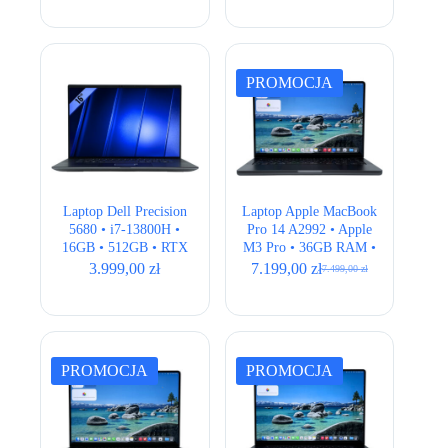
PROMOCJA
Laptop Dell Precision
Laptop Apple MacBook
5680 • i7-13800H •
Pro 14 A2992 • Apple
16GB • 512GB • RTX
M3 Pro • 36GB RAM •
A1000 6GB • 16″ FHD+
512GB SSD • 14,2″
3.999,00
zł
7.199,00
zł
7.499,00
zł
Pierwotna
Aktualna
Retina • Space Black •
cena
cena
ANSI
wynosiła:
wynosi:
7.499,00 zł.
7.199,00 zł.
PROMOCJA
PROMOCJA