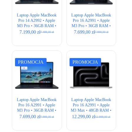
Laptop Apple MacBook
Laptop Apple MacBook
Pro 14 A2992 • Apple
Pro 16 A2991 • Apple
M3 Pro • 36GB RAM •
M3 Pro • 36GB RAM •
512GB SSD • 14,2″
512GB SSD • 16,2″
7.199,00
zł
7.699,00
zł
7.499,00
zł
7.999,00
zł
Pierwotna
Aktualna
Pierwotna
Aktualna
Retina • Space Black •
Retina • Space Black •
cena
cena
cena
cena
ISO
ANSI
wynosiła:
wynosi:
wynosiła:
wynosi:
7.499,00 zł.
7.199,00 zł.
7.999,00 zł.
7.699,00 zł.
PROMOCJA
PROMOCJA
Laptop Apple MacBook
Laptop Apple MacBook
Pro 16 A2991 • Apple
Pro 16 A2991 • Apple
M3 Pro • 36GB RAM •
M3 Max • 48GB RAM •
512GB SSD • 16,2″
512GB SSD • 16,2″
7.699,00
zł
12.299,00
zł
7.999,00
zł
12.999,00
zł
Pierwotna
Aktualna
Pierwotna
Aktualna
Retina • Space Black •
Retina • Silver • BOX
cena
cena
cena
cena
ISO
NEW
wynosiła:
wynosi:
wynosiła:
wynosi: