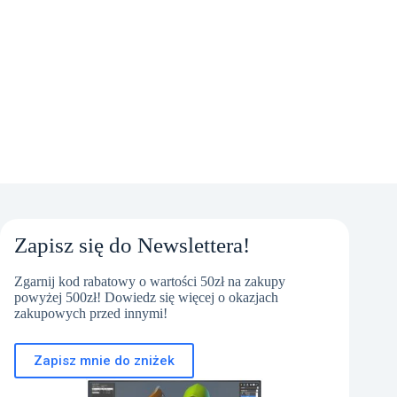
7.999,00 zł.
7.699,00 zł.
12.999,00 zł.
12.299,00 zł.
Zapisz się do Newslettera!
Zgarnij kod rabatowy o wartości 50zł na zakupy
powyżej 500zł! Dowiedz się więcej o okazjach
zakupowych przed innymi!
Zapisz mnie do zniżek