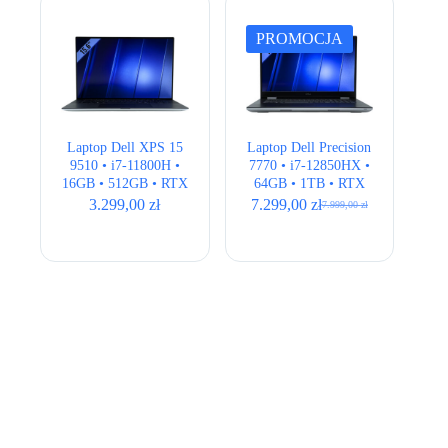
PROMOCJA
Laptop Dell XPS 15
Laptop Dell Precision
9510 • i7-11800H •
7770 • i7-12850HX •
16GB • 512GB • RTX
64GB • 1TB • RTX
3050Ti 4GB • 15,6″
A3000 12GB • 17,3″
3.299,00
zł
7.299,00
zł
7.999,00
zł
Pierwotna
Aktualna
Full HD+
• Full HD
cena
cena
wynosiła:
wynosi:
7.999,00 zł.
7.299,00 zł.