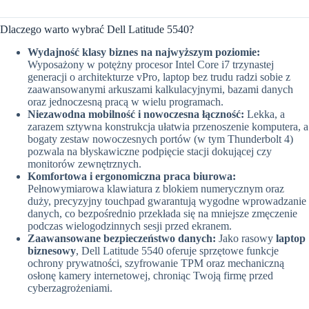
Dlaczego warto wybrać Dell Latitude 5540?
Wydajność klasy biznes na najwyższym poziomie:
Wyposażony w potężny procesor Intel Core i7 trzynastej
generacji o architekturze vPro, laptop bez trudu radzi sobie z
zaawansowanymi arkuszami kalkulacyjnymi, bazami danych
oraz jednoczesną pracą w wielu programach.
Niezawodna mobilność i nowoczesna łączność:
Lekka, a
zarazem sztywna konstrukcja ułatwia przenoszenie komputera, a
bogaty zestaw nowoczesnych portów (w tym Thunderbolt 4)
pozwala na błyskawiczne podpięcie stacji dokującej czy
monitorów zewnętrznych.
Komfortowa i ergonomiczna praca biurowa:
Pełnowymiarowa klawiatura z blokiem numerycznym oraz
duży, precyzyjny touchpad gwarantują wygodne wprowadzanie
danych, co bezpośrednio przekłada się na mniejsze zmęczenie
podczas wielogodzinnych sesji przed ekranem.
Zaawansowane bezpieczeństwo danych:
Jako rasowy
laptop
biznesowy
, Dell Latitude 5540 oferuje sprzętowe funkcje
ochrony prywatności, szyfrowanie TPM oraz mechaniczną
osłonę kamery internetowej, chroniąc Twoją firmę przed
cyberzagrożeniami.