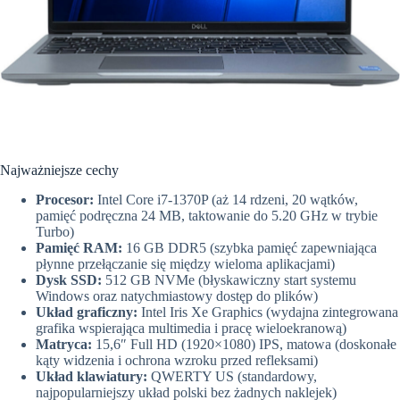
Najważniejsze cechy
Procesor:
Intel Core i7-1370P (aż 14 rdzeni, 20 wątków,
pamięć podręczna 24 MB, taktowanie do 5.20 GHz w trybie
Turbo)
Pamięć RAM:
16 GB DDR5 (szybka pamięć zapewniająca
płynne przełączanie się między wieloma aplikacjami)
Dysk SSD:
512 GB NVMe (błyskawiczny start systemu
Windows oraz natychmiastowy dostęp do plików)
Układ graficzny:
Intel Iris Xe Graphics (wydajna zintegrowana
grafika wspierająca multimedia i pracę wieloekranową)
Matryca:
15,6″ Full HD (1920×1080) IPS, matowa (doskonałe
kąty widzenia i ochrona wzroku przed refleksami)
Układ klawiatury:
QWERTY US (standardowy,
najpopularniejszy układ polski bez żadnych naklejek)