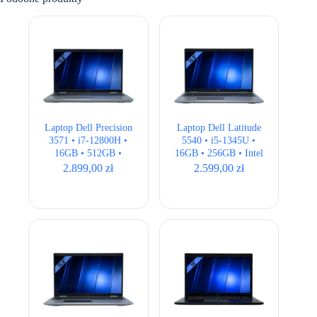
Laptop Dell Precision
Laptop Dell Latitude
3571 • i7-12800H •
5540 • i5-1345U •
16GB • 512GB •
16GB • 256GB • Intel
T600 4GB • 15,6″
UHD • 15,6″ Full HD
2.899,00
zł
2.599,00
zł
Full HD • QWERTY
US