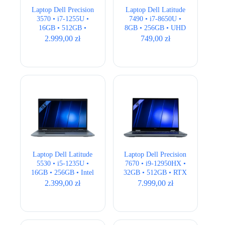
Laptop Dell Precision
Laptop Dell Latitude
3570 • i7-1255U •
7490 • i7-8650U •
16GB • 512GB •
8GB • 256GB • UHD
Quadro T550 • 15,6″
620 • 14.1″ Full HD •
2.999,00
zł
749,00
zł
Full HD
QWERTY US
Laptop Dell Latitude
Laptop Dell Precision
5530 • i5-1235U •
7670 • i9-12950HX •
16GB • 256GB • Intel
32GB • 512GB • RTX
UHD • 15,6 ” Full
3080Ti 16GB • 16″
2.399,00
zł
7.999,00
zł
HD • QWERTY US
4K • QWERTY US •
klasa A-