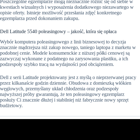
Poszczególne egzemplarze mogą nieznacznie różnić się od siebie w
kwestiach wizualnych i wyposażenia dodatkowego niezawartego w
opisie oferty. Istnieje możliwość przesłania zdjęć konkretnego
egzemplarza przed dokonaniem zakupu.
Dell Latitude 5540 poleasingowy – jakość, która się opłaca
Wybór komputera poleasingowego z linii biznesowej to decyzja
znacznie mądrzejsza niż zakup nowego, taniego laptopa z marketu w
podobnej cenie. Modele konsumenckie z niższej półki cenowej są
zazwyczaj wykonane z podatnego na zarysowania plastiku, a ich
podzespoły szybko tracą na wydajności pod obciążeniem.
Dell z serii Latitude projektowany jest z myślą o nieprzerwanej pracy
przez kilkanaście godzin dziennie. Obudowa z domieszką włókien
węglowych, przemyślany układ chłodzenia oraz podzespoły
najwyższej próby gwarantują, że ten poleasingowy egzemplarz
posłuży Ci znacznie dłużej i stabilniej niż fabrycznie nowy sprzęt
budżetowy.