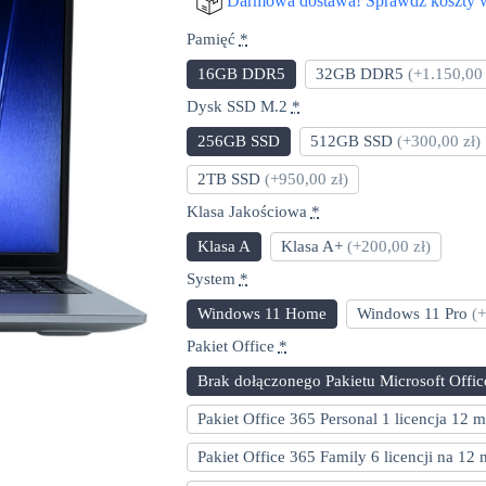
Darmowa dostawa! Sprawdź koszty 
Pamięć
*
16GB DDR5
32GB DDR5
(+1.150,00 
Dysk SSD M.2
*
256GB SSD
512GB SSD
(+300,00 zł)
2TB SSD
(+950,00 zł)
Klasa Jakościowa
*
Klasa A
Klasa A+
(+200,00 zł)
System
*
Windows 11 Home
Windows 11 Pro
(+
Pakiet Office
*
Brak dołączonego Pakietu Microsoft Offic
Pakiet Office 365 Personal 1 licencja 12 
Pakiet Office 365 Family 6 licencji na 12