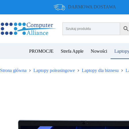
Przejdź
DARMOWA DOSTAWA
do
treści
PROMOCJE
Strefa Apple
Nowości
Laptopy
Strona główna
Laptopy poleasingowe
Laptopy dla biznesu
L