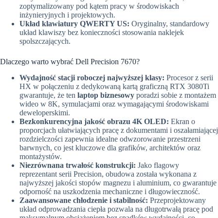
zoptymalizowany pod kątem pracy w środowiskach
inżynieryjnych i projektowych.
Układ klawiatury QWERTY US:
Oryginalny, standardowy
układ klawiszy bez konieczności stosowania naklejek
spolszczających.
Dlaczego warto wybrać Dell Precision 7670?
Wydajność stacji roboczej najwyższej klasy:
Procesor z serii
HX w połączeniu z dedykowaną kartą graficzną RTX 3080Ti
gwarantuje, że ten
laptop biznesowy
poradzi sobie z montażem
wideo w 8K, symulacjami oraz wymagającymi środowiskami
deweloperskimi.
Bezkonkurencyjna jakość obrazu 4K OLED:
Ekran o
proporcjach ułatwiających pracę z dokumentami i oszałamiającej
rozdzielczości zapewnia idealne odwzorowanie przestrzeni
barwnych, co jest kluczowe dla grafików, architektów oraz
montażystów.
Niezrównana trwałość konstrukcji:
Jako flagowy
reprezentant serii Precision, obudowa została wykonana z
najwyższej jakości stopów magnezu i aluminium, co gwarantuje
odporność na uszkodzenia mechaniczne i długowieczność.
Zaawansowane chłodzenie i stabilność:
Przeprojektowany
układ odprowadzania ciepła pozwala na długotrwałą pracę pod
maksymalnym obciążeniem bez spadków wydajności, co