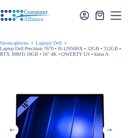
Przejdź
do
treści
Koszyk
Strona główna
Laptopy Dell
Laptop Dell Precision 7670 • i9-12950HX • 32GB • 512GB •
RTX 3080Ti 16GB • 16″ 4K • QWERTY US • klasa A