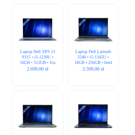
Laptop Dell XPS 13
Laptop Dell Latitude
9315 • i5-1230U •
5540 • i5-1345U •
16GB • 512GB • Iris
16GB • 256GB • Intel
Xe • 13,4″ Full HD+
UHD • 15,6″ Full HD
2.699,00
zł
2.599,00
zł