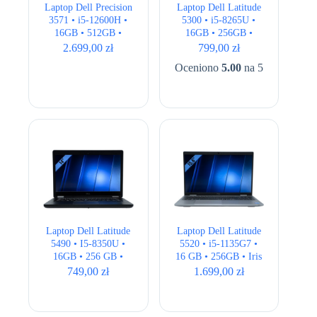
Laptop Dell Precision
Laptop Dell Latitude
3571 • i5-12600H •
5300 • i5-8265U •
16GB • 512GB •
16GB • 256GB •
T600 4GB • 15,6″
UHD 620 •13.3″ Full
2.699,00
zł
799,00
zł
Full HD • QWERTY
HD
Oceniono
5.00
na 5
US
Laptop Dell Latitude
Laptop Dell Latitude
5490 • I5-8350U •
5520 • i5-1135G7 •
16GB • 256 GB •
16 GB • 256GB • Iris
Intel 620 HD • 14.1″
Xe • 15,6 ” Full HD •
749,00
zł
1.699,00
zł
HD
LTE