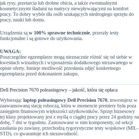
jak rysy, przetarcia lub drobne obicia, a także ewentualnymi
kosmetycznymi śladami na matrycy niewpływającymi na komfort
pracy. To dobry wybór dla osób szukających niedrogiego sprzętu do
pracy, nauki lub domu.
Urządzenia są
w 100% sprawne technicznie
, przeszły testy
funkcjonalne i są gotowe do użytkowania.
UWAGA:
Poszczególne egzemplarze mogą nieznacznie różnić się od siebie w
kwestiach wizualnych i wyposażenia dodatkowego niezawartego w
opisie oferty. Istnieje możliwość przesłania zdjęć konkretnego
egzemplarza przed dokonaniem zakupu.
Dell Precision 7670 poleasingowy – jakość, która się opłaca
Wybierając
laptop poleasingowy Dell Precision 7670
, inwestujesz w
zaawansowaną stację roboczą, która w momencie premiery była poza
zasięgiem finansowym większości użytkowników. Sprzęt biznesowy
tej klasy projektowany jest z myślą o ciągłej pracy przez 24 godziny na
dobę, 7 dni w tygodniu. Zastosowane w nim komponenty, od sekcji
zasilania po zawiasy, przechodzą rygorystyczne testy wojskowe (MIL-
STD), co gwarantuje ich niezawodność.