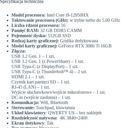
Specyfikacja techniczna
Model procesora:
Intel Core i9-12950HX
Taktowanie procesora (GHz)
: w trybie turbo do 5.00 GHz
Liczba rdzeni procesora:
16
Pamięć RAM:
32 GB DDR5 CAMM
Pojemność dysku:
512GB SSD
Rodzaj karty graficznej:
Grafika dedykowana
Model karty graficznej:
GeForce RTX 3080 Ti 16GB
Złącza:
USB 3.2 Gen. 1 – 1 szt.
USB 3.2 Gen. 1 (z PowerShare) – 1 szt.
USB Typu-C (z DisplayPort) – 1 szt.
USB Typu-C (z Thunderbolt™ 4) – 2 szt.
HDMI 2.1 – 1 szt.
Czytnik kart pamięci SD – 1 szt.
RJ-45 (LAN) – 1 szt.
Wyjście słuchawkowe/wejście mikrofonowe – 1 szt.
DC-in (wejście zasilania) – 1 szt.
Komunikacja:
Wifi, Bluetooth
Sterowanie:
Touchpad, klawiatura
Układ klawiatury
: QWERTY US – bez naklejek
Rozdzielczość natywna:
4K 3840×2400
Ekran dotykowy
: Tak