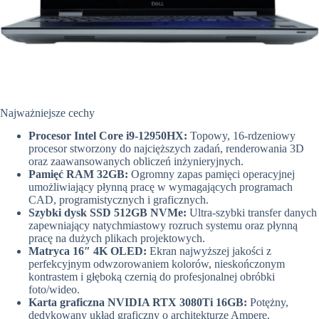
Najważniejsze cechy
Procesor Intel Core i9-12950HX:
Topowy, 16-rdzeniowy
procesor stworzony do najcięższych zadań, renderowania 3D
oraz zaawansowanych obliczeń inżynieryjnych.
Pamięć RAM 32GB:
Ogromny zapas pamięci operacyjnej
umożliwiający płynną pracę w wymagających programach
CAD, programistycznych i graficznych.
Szybki dysk SSD 512GB NVMe:
Ultra-szybki transfer danych
zapewniający natychmiastowy rozruch systemu oraz płynną
pracę na dużych plikach projektowych.
Matryca 16″ 4K OLED:
Ekran najwyższej jakości z
perfekcyjnym odwzorowaniem kolorów, nieskończonym
kontrastem i głęboką czernią do profesjonalnej obróbki
foto/wideo.
Karta graficzna NVIDIA RTX 3080Ti 16GB:
Potężny,
dedykowany układ graficzny o architekturze Ampere,