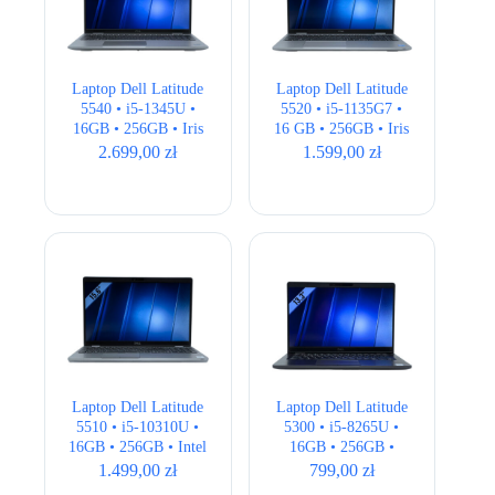
Laptop Dell Latitude
Laptop Dell Latitude
5540 • i5-1345U •
5520 • i5-1135G7 •
16GB • 256GB • Iris
16 GB • 256GB • Iris
Xe • 15,6″ Full HD •
Xe • 15,6 ” Full HD
2.699,00
zł
1.599,00
zł
QWERTY US
Laptop Dell Latitude
Laptop Dell Latitude
5510 • i5-10310U •
5300 • i5-8265U •
16GB • 256GB • Intel
16GB • 256GB •
UHD • 15.6″ Full HD
UHD 620 •13.3″ Full
1.499,00
zł
799,00
zł
HD