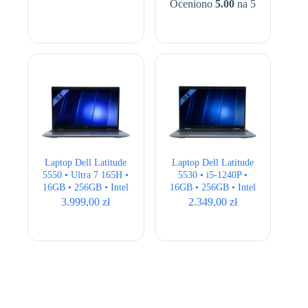
Oceniono
5.00
na 5
Laptop Dell Latitude
Laptop Dell Latitude
5550 • Ultra 7 165H •
5530 • i5-1240P •
16GB • 256GB • Intel
16GB • 256GB • Intel
Graphics • 15,6″ Full
UHD • 15,6 ” Full
3.999,00
zł
2.349,00
zł
HD
HD