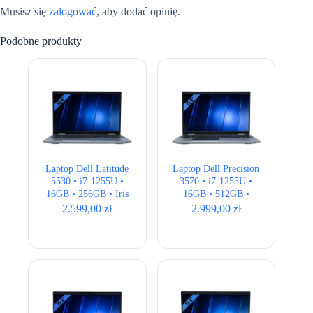
Musisz się
zalogować
, aby dodać opinię.
Podobne produkty
Laptop Dell Latitude
Laptop Dell Precision
5530 • i7-1255U •
3570 • i7-1255U •
16GB • 256GB • Iris
16GB • 512GB •
Xe • 15,6 ” Full HD
Quadro T550 • 15,6″
2.599,00
zł
2.999,00
zł
Full HD