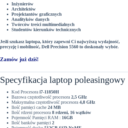
Inżynierów
Architektów
Projektantów graficznych
Analityków danych
Twórców treści multimedialnych
Studentów kierunków technicznych
Jeśli szukasz laptopa, który zapewni Ci najwyższą wydajność,
precyzję i mobilność, Dell Precision 5560 to doskonały wybór.
Zamów już dziś!
Specyfikacja laptop poleasingowy
Kod Procesora
i7-11850H
Bazowa częstotliwość procesora
2,5 GHz
Maksymalna częstotliwość procesora
4,8 GHz
Ilość pamięci cache
24 MB
Ilość rdzeni procesora
8 rdzeni, 16 wątków
Pojemność Pamięci RAM :
16
GB
Ilość banków pamięci
2
Pojemność dysku
512GB SSD NvME