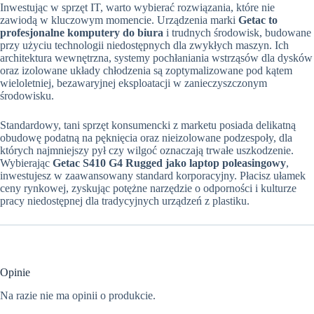
Inwestując w sprzęt IT, warto wybierać rozwiązania, które nie
zawiodą w kluczowym momencie. Urządzenia marki
Getac to
profesjonalne komputery do biura
i trudnych środowisk, budowane
przy użyciu technologii niedostępnych dla zwykłych maszyn. Ich
architektura wewnętrzna, systemy pochłaniania wstrząsów dla dysków
oraz izolowane układy chłodzenia są zoptymalizowane pod kątem
wieloletniej, bezawaryjnej eksploatacji w zanieczyszczonym
środowisku.
Standardowy, tani sprzęt konsumencki z marketu posiada delikatną
obudowę podatną na pęknięcia oraz nieizolowane podzespoły, dla
których najmniejszy pył czy wilgoć oznaczają trwałe uszkodzenie.
Wybierając
Getac S410 G4 Rugged jako laptop poleasingowy
,
inwestujesz w zaawansowany standard korporacyjny. Płacisz ułamek
ceny rynkowej, zyskując potężne narzędzie o odporności i kulturze
pracy niedostępnej dla tradycyjnych urządzeń z plastiku.
Opinie
Na razie nie ma opinii o produkcie.