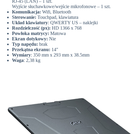
RJ-45 (LAN) – 1 szt.
Wyjście słuchawkowe/wejście mikrofonowe – 1 szt.
Komunikacja:
Wifi, Bluetooth
Sterowanie:
Touchpad, klawiatura
Układ klawiatury
: QWERTY US – naklejki
Rozdzielczość (px):
HD 1366 x 768
Powłoka matrycy:
Matowa
Ekran dotykowy:
Nie
Typ napędu:
brak
Przekątna ekranu:
14″
Wymiary
: 350 mm x 293 mm x 38.5mm
Waga
: 2,38 kg