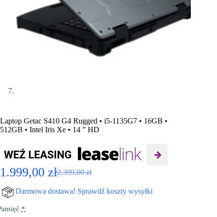
Laptop Getac S410 G4 Rugged • i5-1135G7 • 16GB •
512GB • Intel Iris Xe • 14 ” HD
1.999,00
zł
2.399,00
zł
Pierwotna
Aktualna
cena
cena
Darmowa dostawa! Sprawdź koszty wysyłki
wynosiła:
wynosi:
Pamięć
*