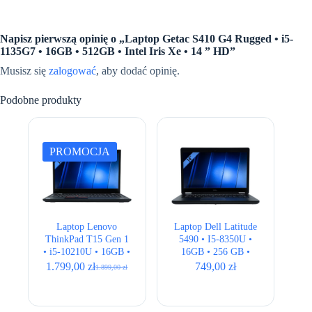
Napisz pierwszą opinię o „Laptop Getac S410 G4 Rugged • i5-
1135G7 • 16GB • 512GB • Intel Iris Xe • 14 ” HD”
Musisz się
zalogować
, aby dodać opinię.
Podobne produkty
PROMOCJA
Laptop Lenovo
Laptop Dell Latitude
ThinkPad T15 Gen 1
5490 • I5-8350U •
• i5-10210U • 16GB •
16GB • 256 GB •
256GB • Intel UHD •
Intel 620 HD • 14.1″
1.799,00
zł
749,00
zł
1.899,00
zł
Pierwotna
Aktualna
15,6″ Full HD
HD
cena
cena
wynosiła:
wynosi:
1.899,00 zł.
1.799,00 zł.