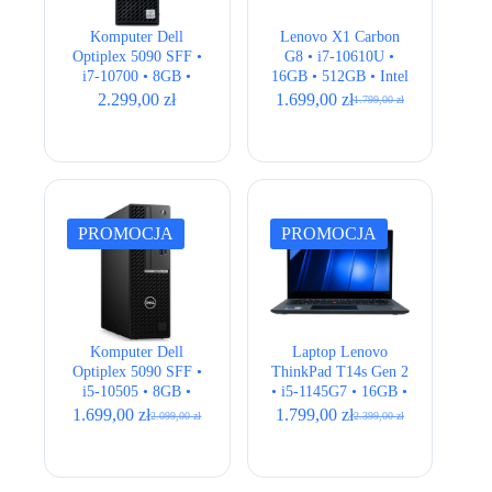
Komputer Dell
Lenovo X1 Carbon
Optiplex 5090 SFF •
G8 • i7-10610U •
i7-10700 • 8GB •
16GB • 512GB • Intel
256GB • UHD 630
UHD • 14″ FHD
2.299,00
zł
1.699,00
zł
1.799,00
zł
Pierwotna
Aktualna
cena
cena
wynosiła:
wynosi:
1.799,00 zł.
1.699,00 zł.
PROMOCJA
PROMOCJA
Komputer Dell
Laptop Lenovo
Optiplex 5090 SFF •
ThinkPad T14s Gen 2
i5-10505 • 8GB •
• i5-1145G7 • 16GB •
256GB SSD + 500GB
256GB • Intel Iris Xe
1.699,00
zł
1.799,00
zł
2.099,00
zł
2.399,00
zł
Pierwotna
Aktualna
Pierwotna
Aktualna
HDD • UHD 630
• 14″ Full HD
cena
cena
cena
cena
wynosiła:
wynosi:
wynosiła:
wynosi:
2.099,00 zł.
1.699,00 zł.
2.399,00 zł.
1.799,00 zł.