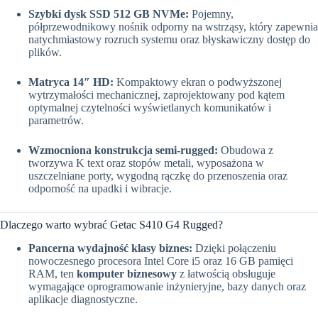
Szybki dysk SSD 512 GB NVMe:
Pojemny,
półprzewodnikowy nośnik odporny na wstrząsy, który zapewnia
natychmiastowy rozruch systemu oraz błyskawiczny dostęp do
plików.
Matryca 14″ HD:
Kompaktowy ekran o podwyższonej
wytrzymałości mechanicznej, zaprojektowany pod kątem
optymalnej czytelności wyświetlanych komunikatów i
parametrów.
Wzmocniona konstrukcja semi-rugged:
Obudowa z
tworzywa K text oraz stopów metali, wyposażona w
uszczelniane porty, wygodną rączkę do przenoszenia oraz
odporność na upadki i wibracje.
Dlaczego warto wybrać Getac S410 G4 Rugged?
Pancerna wydajność klasy biznes:
Dzięki połączeniu
nowoczesnego procesora Intel Core i5 oraz 16 GB pamięci
RAM, ten
komputer biznesowy
z łatwością obsługuje
wymagające oprogramowanie inżynieryjne, bazy danych oraz
aplikacje diagnostyczne.