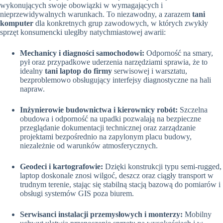
wykonujących swoje obowiązki w wymagających i
nieprzewidywalnych warunkach. To niezawodny, a zarazem
tani
komputer
dla konkretnych grup zawodowych, w których zwykły
sprzęt konsumencki uległby natychmiastowej awarii:
Mechanicy i diagności samochodowi:
Odporność na smary,
pył oraz przypadkowe uderzenia narzędziami sprawia, że to
idealny
tani laptop do firmy
serwisowej i warsztatu,
bezproblemowo obsługujący interfejsy diagnostyczne na hali
napraw.
Inżynierowie budownictwa i kierownicy robót:
Szczelna
obudowa i odporność na upadki pozwalają na bezpieczne
przeglądanie dokumentacji technicznej oraz zarządzanie
projektami bezpośrednio na zapylonym placu budowy,
niezależnie od warunków atmosferycznych.
Geodeci i kartografowie:
Dzięki konstrukcji typu semi-rugged,
laptop doskonale znosi wilgoć, deszcz oraz ciągły transport w
trudnym terenie, stając się stabilną stacją bazową do pomiarów i
obsługi systemów GIS poza biurem.
Serwisanci instalacji przemysłowych i monterzy:
Mobilny