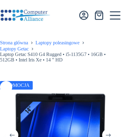
Przejdź
do
treści
Koszyk
Strona główna
Laptopy poleasingowe
Laptopy Getac
Laptop Getac S410 G4 Rugged • i5-1135G7 • 16GB •
512GB • Intel Iris Xe • 14 ” HD
PROMOCJA