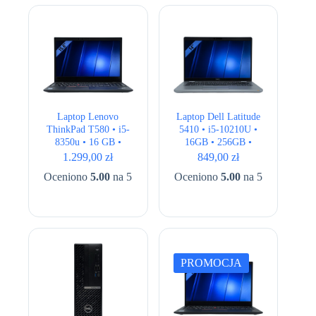
Laptop Lenovo
Laptop Dell Latitude
ThinkPad T580 • i5-
5410 • i5-10210U •
8350u • 16 GB •
16GB • 256GB •
256GB • UHD 620 •
UHD 620 • 14 ” Full
1.299,00
zł
849,00
zł
15.6″ Full HD
HD
Oceniono
5.00
na 5
Oceniono
5.00
na 5
PROMOCJA