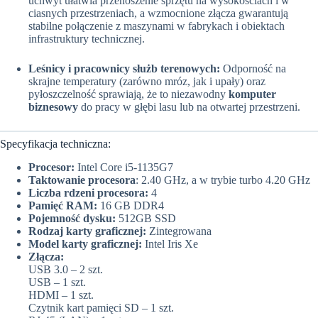
uchwyt ułatwia przenoszenie sprzętu na wysokościach i w
ciasnych przestrzeniach, a wzmocnione złącza gwarantują
stabilne połączenie z maszynami w fabrykach i obiektach
infrastruktury technicznej.
Leśnicy i pracownicy służb terenowych:
Odporność na
skrajne temperatury (zarówno mróz, jak i upały) oraz
pyłoszczelność sprawiają, że to niezawodny
komputer
biznesowy
do pracy w głębi lasu lub na otwartej przestrzeni.
Specyfikacja techniczna:
Procesor:
Intel Core i5-1135G7
Taktowanie procesora
: 2.40 GHz, a w trybie turbo 4.20 GHz
Liczba rdzeni procesora:
4
Pamięć RAM:
16 GB DDR4
Pojemność dysku:
512GB SSD
Rodzaj karty graficznej:
Zintegrowana
Model karty graficznej:
Intel Iris Xe
Złącza:
USB 3.0 – 2 szt.
USB – 1 szt.
HDMI – 1 szt.
Czytnik kart pamięci SD – 1 szt.