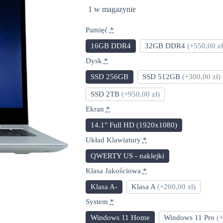
1 w magazynie
Pamięć
*
16GB DDR4
32GB DDR4
(+550,00 zł
Dysk
*
SSD 256GB
SSD 512GB
(+300,00 zł)
SSD 2TB
(+950,00 zł)
Ekran
*
14.1" Full HD (1920x1080)
Układ Klawiatury
*
QWERTY US - naklejki
Klasa Jakościowa
*
Klasa A-
Klasa A
(+200,00 zł)
System
*
Windows 11 Home
Windows 11 Pro
(+