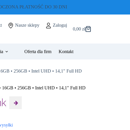
CZONA PŁATNOŚĆ DO 30 DNI
t
Nasze sklepy
Zaloguj
0,00
zł
Koszyk
ia
Oferta dla firm
Kontakt
16GB • 256GB • Intel UHD • 14,1″ Full HD
• 16GB • 256GB • Intel UHD • 14,1″ Full HD
wysyłki