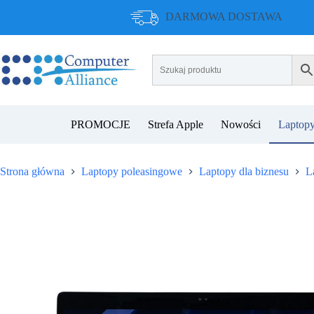
Przejdź
DARMOWA DOSTAWA
do
treści
PROMOCJE
Strefa Apple
Nowości
Laptopy
Strona główna
Laptopy poleasingowe
Laptopy dla biznesu
L