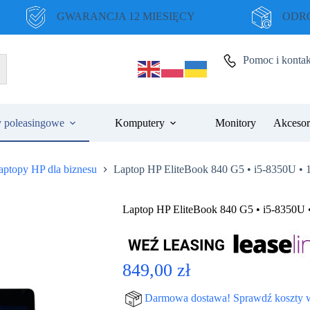
GWARANCJA 12 MIESIĘCY
ODRO
Pomoc i kontak
 poleasingowe
Komputery
Monitory
Akcesor
aptopy HP dla biznesu
Laptop HP EliteBook 840 G5 • i5-8350U • 
Laptop HP EliteBook 840 G5 • i5-8350U 
849,00
zł
Darmowa dostawa! Sprawdź koszty 