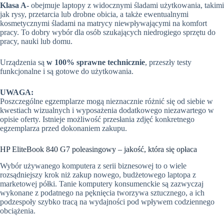
Klasa A-
obejmuje laptopy z widocznymi śladami użytkowania, takimi
jak rysy, przetarcia lub drobne obicia, a także ewentualnymi
kosmetycznymi śladami na matrycy niewpływającymi na komfort
pracy. To dobry wybór dla osób szukających niedrogiego sprzętu do
pracy, nauki lub domu.
Urządzenia są
w 100% sprawne technicznie
, przeszły testy
funkcjonalne i są gotowe do użytkowania.
UWAGA:
Poszczególne egzemplarze mogą nieznacznie różnić się od siebie w
kwestiach wizualnych i wyposażenia dodatkowego niezawartego w
opisie oferty. Istnieje możliwość przesłania zdjęć konkretnego
egzemplarza przed dokonaniem zakupu.
HP EliteBook 840 G7 poleasingowy – jakość, która się opłaca
Wybór używanego komputera z serii biznesowej to o wiele
rozsądniejszy krok niż zakup nowego, budżetowego laptopa z
marketowej półki. Tanie komputery konsumenckie są zazwyczaj
wykonane z podatnego na pęknięcia tworzywa sztucznego, a ich
podzespoły szybko tracą na wydajności pod wpływem codziennego
obciążenia.