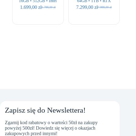
16GB • 512GB • Intel
64GB • 1TB • RTX
UHD • 14″ FHD
A3000 12GB • 17,3″
1.699,00
zł
7.299,00
zł
1.799,00
zł
7.999,00
zł
Pierwotna
Aktualna
Pierwotna
Aktualna
• Full HD
cena
cena
cena
cena
wynosiła:
wynosi:
wynosiła:
wynosi:
1.799,00 zł.
1.699,00 zł.
7.999,00 zł.
7.299,00 zł.
Zapisz się do Newslettera!
Zgarnij kod rabatowy o wartości 50zł na zakupy
powyżej 500zł! Dowiedz się więcej o okazjach
zakupowych przed innymi!