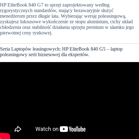
HP EliteBook 840 G7 to sprzęt zaprojektowany według
rygorystycznych standardów, mający bezawaryjnie służyć
menedżerom przez długie lata. Wybierając wersję poleasingową,
zyskujesz luksusowe wykończenie ze stopu aluminium, cichy układ
chłodzenia oraz stabilność działania sprzętu premium w ułamku jego
pierwotnej ceny rynkowej.
Seria Laptopów leasingowych: HP EliteBook 840 G5 – laptop
poleasingowy serii biznesowej dla ekspertów.