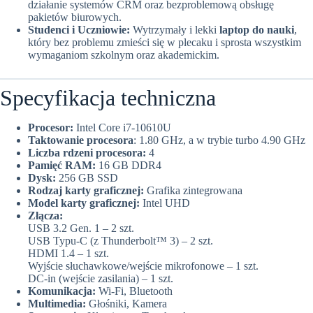
działanie systemów CRM oraz bezproblemową obsługę
pakietów biurowych.
Studenci i Uczniowie:
Wytrzymały i lekki
laptop do nauki
,
który bez problemu zmieści się w plecaku i sprosta wszystkim
wymaganiom szkolnym oraz akademickim.
Specyfikacja techniczna
Procesor:
Intel Core i7-10610U
Taktowanie procesora
: 1.80 GHz, a w trybie turbo 4.90 GHz
Liczba rdzeni procesora:
4
Pamięć RAM:
16 GB DDR4
Dysk:
256 GB SSD
Rodzaj karty graficznej:
Grafika zintegrowana
Model karty graficznej:
Intel UHD
Złącza:
USB 3.2 Gen. 1 – 2 szt.
USB Typu-C (z Thunderbolt™ 3) – 2 szt.
HDMI 1.4 – 1 szt.
Wyjście słuchawkowe/wejście mikrofonowe – 1 szt.
DC-in (wejście zasilania) – 1 szt.
Komunikacja:
Wi-Fi, Bluetooth
Multimedia:
Głośniki, Kamera