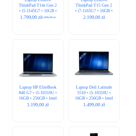
ThinkPad T14s Gen 2
ThinkPad T15 Gen 2
• i5-1145G7 • 16GB •
• i7-1165G7 • 16GB •
256GB • Intel Iris Xe
256GB • Intel Iris Xe
1.799,00
zł
2.199,00
zł
2.399,00
zł
Pierwotna
Aktualna
• 14″ Full HD
• 15,6″ Full HD
cena
cena
wynosiła:
wynosi:
2.399,00 zł.
1.799,00 zł.
Laptop HP EliteBook
Laptop Dell Latitude
840 G7 • i5-10310U •
5510 • i5-10310U •
16GB • 256GB • Intel
16GB • 256GB • Intel
UHD • 14″ Full HD
UHD • 15.6″ Full HD
1.199,00
zł
1.499,00
zł