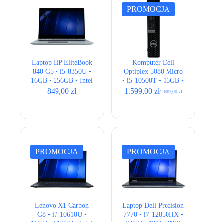
PROMOCJA
Laptop HP EliteBook
Komputer Dell
840 G5 • i5-8350U •
Optiplex 5080 Micro
16GB • 256GB • Intel
• i5-10500T • 16GB •
UHD • 14,1″ Full HD
256GB • UHD 630
849,00
zł
1.599,00
zł
1.699,00
zł
Pierwotna
Aktualna
cena
cena
wynosiła:
wynosi:
1.699,00 zł.
1.599,00 zł.
PROMOCJA
PROMOCJA
Lenovo X1 Carbon
Laptop Dell Precision
G8 • i7-10610U •
7770 • i7-12850HX •