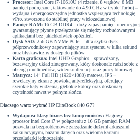
Procesor:
Intel Core i7-10610U (4 rdzenie, 8 wątków, 8 MB
pamięci podręcznej, taktowanie do 4.90 GHz w trybie Turbo) –
wydajna i energooszczędna jednostka wspierająca technologię
vPro, stworzona do stabilnej pracy wielozadaniowej.
Pamięć RAM:
16 GB DDR4 – duży zapas pamięci operacyjnej
gwarantujący płynne przełączanie się między rozbudowanymi
aplikacjami bez jakichkolwiek opóźnień.
Dysk SSD:
256 GB NVMe PCIe – ultra szybki dysk
półprzewodnikowy zapewniający start systemu w kilka sekund
oraz błyskawiczny dostęp do plików.
Karta graficzna:
Intel UHD Graphics – sprawdzony,
bezawaryjny układ zintegrowany, który doskonale radzi sobie z
obsługą multimediów, wideokonferencji oraz pracy biurowej.
Matryca:
14″ Full HD (1920×1080) matowa, IPS –
rewelacyjny ekran z powłoką antyrefleksyjną, oferujący
szerokie kąty widzenia, głębokie kolory oraz doskonałą
czytelność nawet w pełnym słońcu.
Dlaczego warto wybrać HP EliteBook 840 G7?
Wydajność klasy biznes bez kompromisów:
Flagowy
procesor Intel Core i7 w połączeniu z 16 GB pamięci RAM
pozwala na bezproblemowe zarządzanie dużymi arkuszami
kalkulacyjnymi, bazami danych oraz wieloma kartami
przeglądarki jednocześnie.