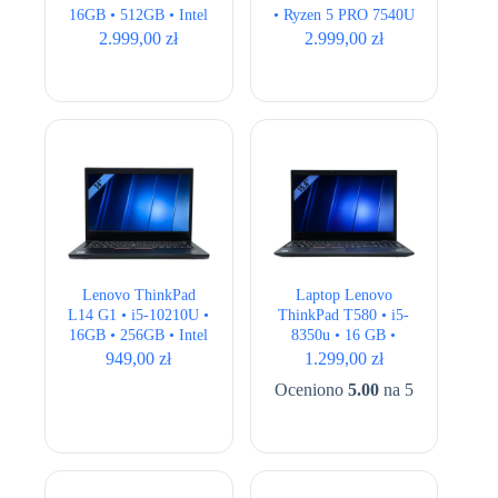
16GB • 512GB • Intel
• Ryzen 5 PRO 7540U
UHD • 14,1″
• 16GB • 512GB •
2.999,00
zł
2.999,00
zł
WUXGA • QWERTY
Radeon • 16″ Full
US • LTE
HD+ • LTE
Lenovo ThinkPad
Laptop Lenovo
L14 G1 • i5-10210U •
ThinkPad T580 • i5-
16GB • 256GB • Intel
8350u • 16 GB •
UHD • 14″ Full HD
256GB • UHD 620 •
949,00
zł
1.299,00
zł
15.6″ Full HD
Oceniono
5.00
na 5