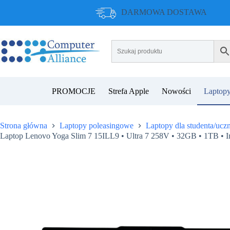
Przejdź
DARMOWA DOSTAWA
do
treści
PROMOCJE
Strefa Apple
Nowości
Laptopy
Strona główna
Laptopy poleasingowe
Laptopy dla studenta/uczn
Laptop Lenovo Yoga Slim 7 15ILL9 • Ultra 7 258V • 32GB • 1TB • 