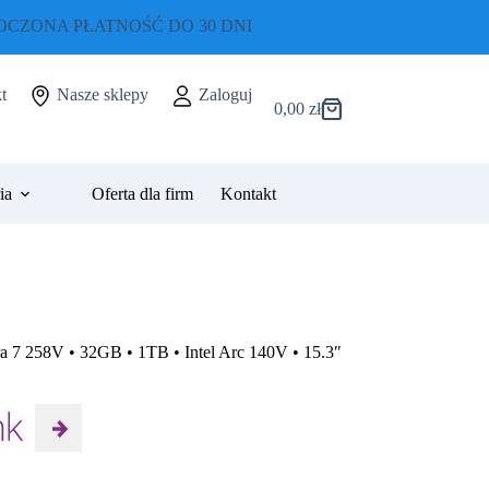
CZONA PŁATNOŚĆ DO 30 DNI
t
Nasze sklepy
Zaloguj
0,00
zł
Koszyk
ia
Oferta dla firm
Kontakt
a 7 258V • 32GB • 1TB • Intel Arc 140V • 15.3″