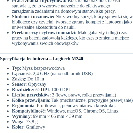
Praca zdalna i hybrydowa:
Brak kabla oraz brak hałasu
sprawiają, że to wzorowe narzędzie do efektywnego
zarządzania zadaniami na domowym stanowisku pracy.
Studenci i uczniowie:
Niezawodny sprzęt, który sprawdzi się w
bibliotece czy czytelni, tworząc zgrany komplet z laptopem jako
uniwersalne akcesorium do nauki.
Freelancerzy i cyfrowi nomadzi:
Małe gabaryty i długi czas
pracy na baterii zadowolą każdego, kto często zmienia miejsce
wykonywania swoich obowiązków.
Specyfikacja techniczna – Logitech M240
Typ
: Mysz bezprzewodowa
Łączność
: 2,4 GHz (nano odbiornik USB)
Zasięg
: Do 10 m
Sensor
: Optyczny
Rozdzielczość DPI
: 1000 DPI
Liczba przycisków
: 3 (lewy, prawy, rolka przewijania)
Kółko przewijania
: Tak (mechaniczne, precyzyjne przewijanie)
Ergonomia
: Profilowana, pełnowymiarowa konstrukcja
Kompatybilność
: Windows, macOS, ChromeOS, Linux
Wymiary
: 99 mm × 66 mm × 39 mm
Waga
: 73,8 g
Kolor
: Grafitowy