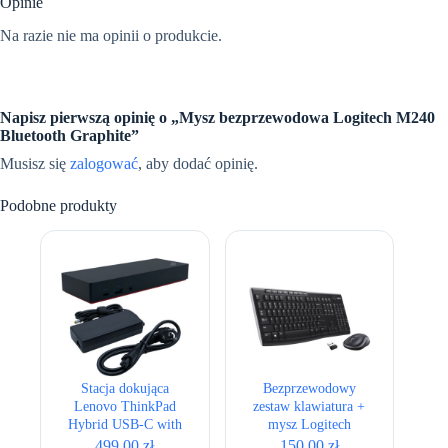
Opinie
Na razie nie ma opinii o produkcie.
Napisz pierwszą opinię o „Mysz bezprzewodowa Logitech M240
Bluetooth Graphite”
Musisz się
zalogować
, aby dodać opinię.
Podobne produkty
Stacja dokująca
Bezprzewodowy
Lenovo ThinkPad
zestaw klawiatura +
Hybrid USB-C with
mysz Logitech
USB-A Dock 40AF +
MK270
499,00
zł
150,00
zł