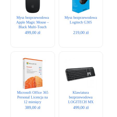
Mysz bezprzewodowa
Mysz bezprzewodowa
Apple Magic Mouse –
Logitech G305
Black Multi-Touch
Surface USB-C
499,00
zł
219,00
zł
Microsoft Office 365
Klawiatura
Personal Licencja na
bezprzewodowa
12 miesięcy
LOGITECH MX
Keys S for Mac
389,00
zł
499,00
zł
Grafitowy