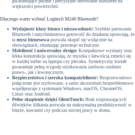
gwarantujące płynne i precyzyjne sterowanie kursorem na
większości powierzchni.
Dlaczego warto wybrać Logitech M240 Bluetooth?
Wydajność klasy biznes i niezawodność:
Szybkie parowanie
Bluetooth i natychmiastowa gotowość do działania sprawiają, że
ta
mysz biznesowa
pozwala skupić się wyłącznie na
obowiązkach, eliminując przestoje techniczne.
Mobilność i uniwersalny design:
Kompaktowe wymiary oraz
lekka konstrukcja sprawiają, że myszka z łatwością zmieści się
w każdej torbie na laptopa czy plecaku. Symetryczny kształt
gwarantuje pełną wygodę użytkowania zarówno osobom
prawo-, jak i leworęcznym.
Bezpieczeństwo i szeroka kompatybilność:
Bezprzewodowe
połączenie jest szyfrowane, a samo akcesorium bezproblemowo
współpracuje z systemami Windows, macOS, ChromeOS,
Linux oraz Android.
Pełne skupienie dzięki SilentTouch:
Brak rozpraszających
dźwięków klikania pozwala na maksymalną produktywność w
biurze, kawiarni czy podczas nocnej pracy w domu.