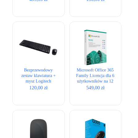
zasilacz 135W
Bezprzewodowy
Microsoft Office 365
zestaw klawiatura +
Family Licencja dla 6
mysz Logitech
użytkowników na 12
MK220
miesięcy
120,00
zł
549,00
zł