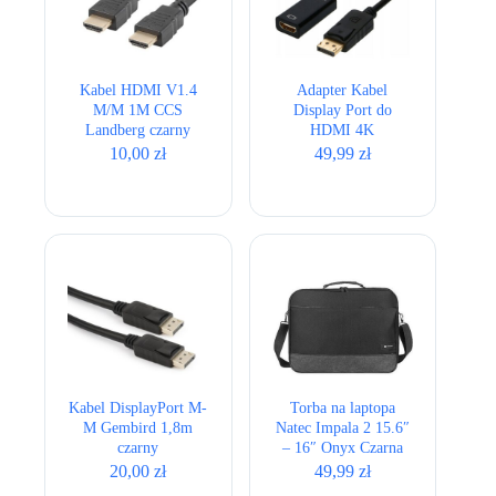
Kabel HDMI V1.4
Adapter Kabel
M/­M 1M CCS
Display Port do
Landberg czarny
HDMI 4K
przejściówka
10,00
zł
49,99
zł
Kabel DisplayPort M-
Torba na laptopa
M Gembird 1,8m
Natec Impala 2 15.6″
czarny
– 16″ Onyx Czarna
20,00
zł
49,99
zł