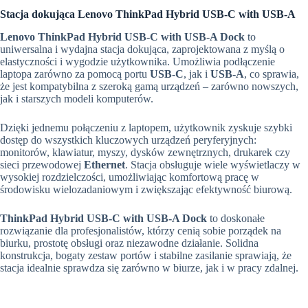
Stacja dokująca Lenovo ThinkPad Hybrid USB-C with USB-A
Lenovo ThinkPad Hybrid USB-C with USB-A Dock
to
uniwersalna i wydajna stacja dokująca, zaprojektowana z myślą o
elastyczności i wygodzie użytkownika. Umożliwia podłączenie
laptopa zarówno za pomocą portu
USB-C
, jak i
USB-A
, co sprawia,
że jest kompatybilna z szeroką gamą urządzeń – zarówno nowszych,
jak i starszych modeli komputerów.
Dzięki jednemu połączeniu z laptopem, użytkownik zyskuje szybki
dostęp do wszystkich kluczowych urządzeń peryferyjnych:
monitorów, klawiatur, myszy, dysków zewnętrznych, drukarek czy
sieci przewodowej
Ethernet
. Stacja obsługuje wiele wyświetlaczy w
wysokiej rozdzielczości, umożliwiając komfortową pracę w
środowisku wielozadaniowym i zwiększając efektywność biurową.
ThinkPad Hybrid USB-C with USB-A Dock
to doskonałe
rozwiązanie dla profesjonalistów, którzy cenią sobie porządek na
biurku, prostotę obsługi oraz niezawodne działanie. Solidna
konstrukcja, bogaty zestaw portów i stabilne zasilanie sprawiają, że
stacja idealnie sprawdza się zarówno w biurze, jak i w pracy zdalnej.