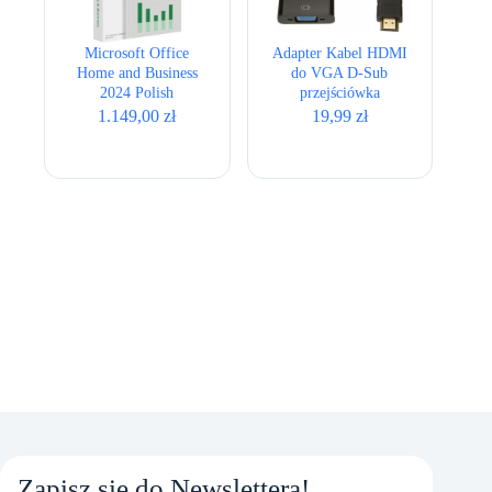
Microsoft Office
Adapter Kabel HDMI
Home and Business
do VGA D-Sub
2024 Polish
przejściówka
EuroZone dla
1.149,00
zł
19,99
zł
użytkowników
domowych i małych
firm dożywotnio
Zapisz się do Newslettera!