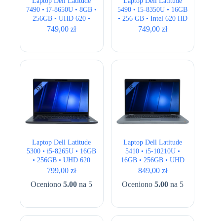
Laptop Dell Latitude
Laptop Dell Latitude
7490 • i7-8650U • 8GB •
5490 • I5-8350U • 16GB
256GB • UHD 620 •
• 256 GB • Intel 620 HD
14.1″ Full HD •
• 14.1″ HD
749,00
zł
749,00
zł
QWERTY US
Laptop Dell Latitude
Laptop Dell Latitude
5300 • i5-8265U • 16GB
5410 • i5-10210U •
• 256GB • UHD 620
16GB • 256GB • UHD
•13.3″ Full HD
620 • 14 ” Full HD
799,00
zł
849,00
zł
Oceniono
5.00
na 5
Oceniono
5.00
na 5