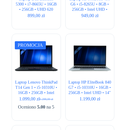
5300 • i7-8665U • 16GB
G6 • i5-8265U • 8GB •
• 256GB • UHD 620
256GB • Intel UHD •
•13.3″ Full HD
15,6″ Full HD
899,00
zł
949,00
zł
PROMOCJA
Laptop Lenovo ThinkPad
Laptop HP EliteBook 840
T14 Gen 1 • i5-10310U •
G7 • i5-10310U • 16GB •
16GB • 256GB • Intel
256GB • Intel UHD • 14″
UHD • 14,1″ Full HD
Full HD
1.099,00
zł
1.199,00
zł
1.299,00
zł
Pierwotna
Aktualna
cena
cena
Oceniono
5.00
na 5
wynosiła:
wynosi:
1.299,00 zł.
1.099,00 zł.