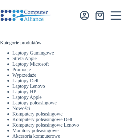
Przejdź
do
treści
Koszyk
Kategorie produktów
Laptopy Gamingowe
Strefa Apple
Laptopy Microsoft
Promocje
Wyprzedaże
Laptopy Dell
Laptopy Lenovo
Laptopy HP
Laptopy Apple
Laptopy poleasingowe
Nowości
Komputery poleasingowe
Komputery poleasingowe Dell
Komputery poleasingowe Lenovo
Monitory poleasingowe
Akcesoria komputerowe