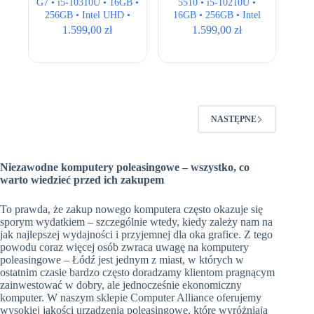
G7 • i5-10310U • 16GB •
5510 • i5-10210U •
256GB • Intel UHD •
16GB • 256GB • Intel
15.6″ Full HD
UHD • 15.6″ Full HD •
1.599,00
zł
1.599,00
zł
QWERTY US
NASTĘPNE
Niezawodne komputery poleasingowe – wszystko, co
warto wiedzieć przed ich zakupem
To prawda, że zakup nowego komputera często okazuje się
sporym wydatkiem – szczególnie wtedy, kiedy zależy nam na
jak najlepszej wydajności i przyjemnej dla oka grafice. Z tego
powodu coraz więcej osób zwraca uwagę na komputery
poleasingowe – Łódź jest jednym z miast, w których w
ostatnim czasie bardzo często doradzamy klientom pragnącym
zainwestować w dobry, ale jednocześnie ekonomiczny
komputer. W naszym sklepie Computer Alliance oferujemy
wysokiej jakości urządzenia poleasingowe, które wyróżniają