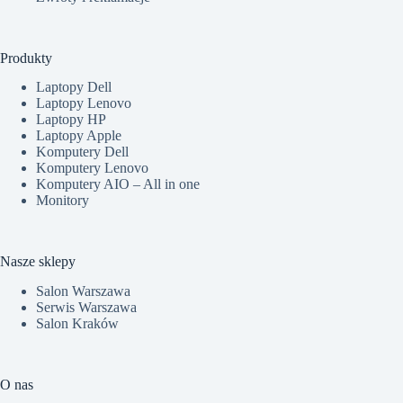
Produkty
Laptopy Dell
Laptopy Lenovo
Laptopy HP
Laptopy Apple
Komputery Dell
Komputery Lenovo
Komputery AIO – All in one
Monitory
Nasze sklepy
Salon Warszawa
Serwis Warszawa
Salon Kraków
O nas