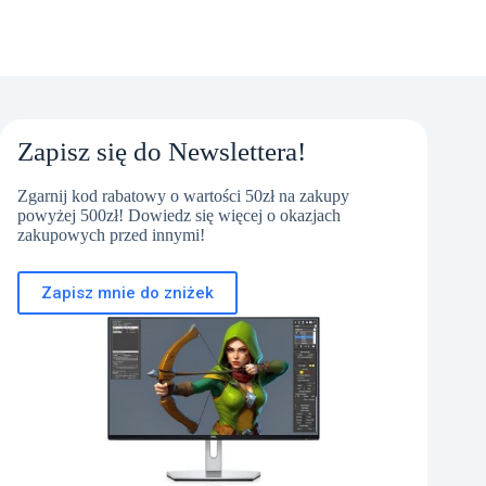
Zapisz się do Newslettera!
Zgarnij kod rabatowy o wartości 50zł na zakupy
powyżej 500zł! Dowiedz się więcej o okazjach
zakupowych przed innymi!
Zapisz mnie do zniżek