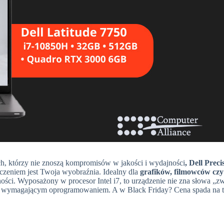
ch, którzy nie znoszą kompromisów w jakości i wydajności
, Dell Preci
iczeniem jest Twoja wyobraźnia. Idealny dla
grafików, filmowców czy
ści. Wyposażony w procesor Intel i7, to urządzenie nie zna słowa „zw
ziej wymagającym oprogramowaniem. A w Black Friday? Cena spada na t