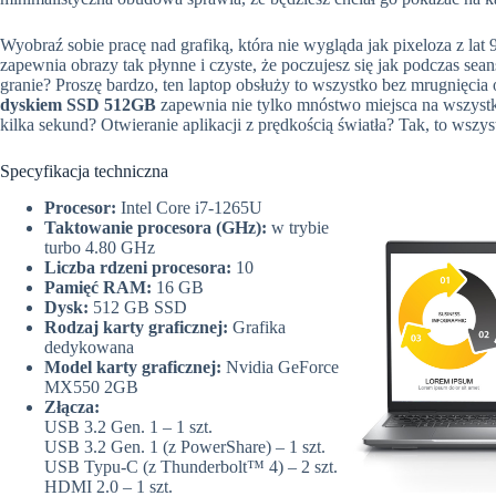
Wyobraź sobie pracę nad grafiką, która nie wygląda jak pixeloza z lat 
zapewnia obrazy tak płynne i czyste, że poczujesz się jak podczas se
granie? Proszę bardzo, ten laptop obsłuży to wszystko bez mrugnięcia 
dyskiem SSD 512GB
zapewnia nie tylko mnóstwo miejsca na wszystki
kilka sekund? Otwieranie aplikacji z prędkością światła? Tak, to wszys
Specyfikacja techniczna
Procesor:
Intel Core i7-1265U
Taktowanie procesora (GHz):
w trybie
turbo 4.80 GHz
Liczba rdzeni procesora:
10
Pamięć RAM:
16 GB
Dysk:
512 GB SSD
Rodzaj karty graficznej:
Grafika
dedykowana
Model karty graficznej:
Nvidia GeForce
MX550 2GB
Złącza:
USB 3.2 Gen. 1 – 1 szt.
USB 3.2 Gen. 1 (z PowerShare) – 1 szt.
USB Typu-C (z Thunderbolt™ 4) – 2 szt.
HDMI 2.0 – 1 szt.