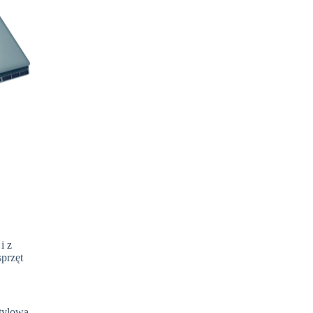
i z
sprzęt
tylowa.