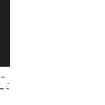
sion
olnij”.
yle, że