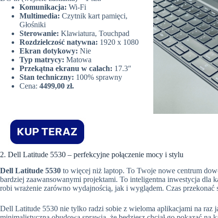
Komunikacja:
Wi-Fi
Multimedia:
Czytnik kart pamięci,
Głośniki
Sterowanie:
Klawiatura, Touchpad
Rozdzielczość natywna:
1920 x 1080
Ekran dotykowy:
Nie
Typ matrycy:
Matowa
Przekątna ekranu w calach:
17.3″
Stan techniczny:
100% sprawny
Cena:
4499,00 zł.
2. Dell Latitude 5530 – perfekcyjne połączenie mocy i stylu
Dell Latitude 5530
to więcej niż laptop. To Twoje nowe centrum dowod
bardziej zaawansowanymi projektami. To inteligentna inwestycja dla ka
robi wrażenie zarówno wydajnością, jak i wyglądem. Czas przekonać s
Dell Latitude 5530 nie tylko radzi sobie z wieloma aplikacjami na raz j
minimalistyczna obudowa sprawia, że będziesz chciał go pokazać na 