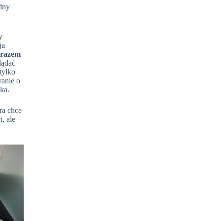
idny
y
ja
y razem
lądać
tylko
ranie o
ka.
ra chce
, ale