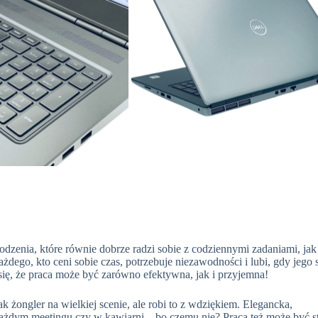
zenia, które równie dobrze radzi sobie z codziennymi zadaniami, jak 
żdego, kto ceni sobie czas, potrzebuje niezawodności i lubi, gdy jego 
ię, że praca może być zarówno efektywna, jak i przyjemna!
ak żongler na wielkiej scenie, ale robi to z wdziękiem. Elegancka,
każdym meetingu czy w kawiarni – bo czemu nie? Praca też może być s