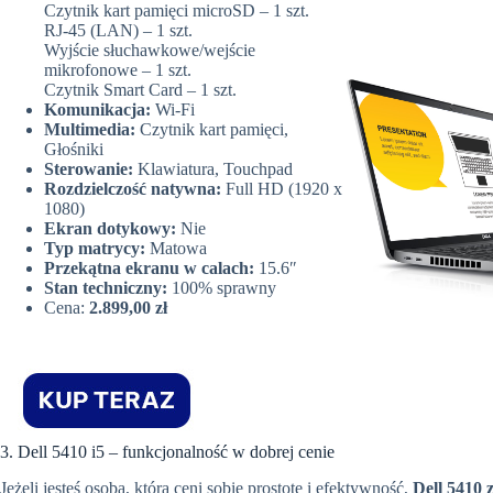
Czytnik kart pamięci microSD – 1 szt.
RJ-45 (LAN) – 1 szt.
Wyjście słuchawkowe/wejście
mikrofonowe – 1 szt.
Czytnik Smart Card – 1 szt.
Komunikacja:
Wi-Fi
Multimedia:
Czytnik kart pamięci,
Głośniki
Sterowanie:
Klawiatura, Touchpad
Rozdzielczość natywna:
Full HD (1920 x
1080)
Ekran dotykowy:
Nie
Typ matrycy:
Matowa
Przekątna ekranu w calach:
15.6″
Stan techniczny:
100% sprawny
Cena:
2.899,00 zł
3. Dell 5410 i5 – funkcjonalność w dobrej cenie
Jeżeli jesteś osobą, która ceni sobie prostotę i efektywność,
Dell 5410 