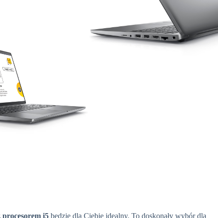
z procesorem i5
będzie dla Ciebie idealny. To doskonały wybór dla