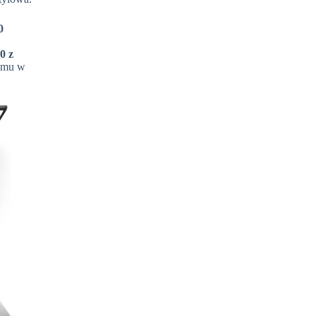
0
0 z
temu w