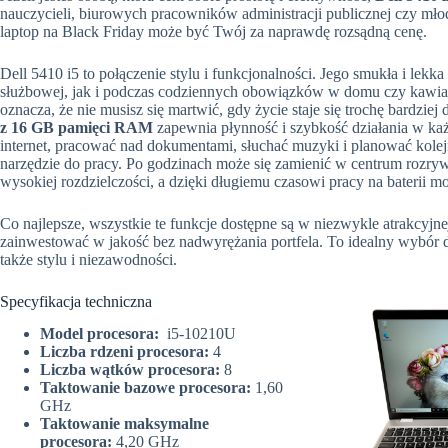
nauczycieli, biurowych pracowników administracji publicznej czy mło
laptop na Black Friday może być Twój za naprawdę rozsądną cenę.
Dell 5410 i5 to połączenie stylu i funkcjonalności. Jego smukła i lek
służbowej, jak i podczas codziennych obowiązków w domu czy kawiarn
oznacza, że nie musisz się martwić, gdy życie staje się trochę bardzi
z 16 GB pamięci RAM
zapewnia płynność i szybkość działania w każd
internet, pracować nad dokumentami, słuchać muzyki i planować kolejn
narzędzie do pracy. Po godzinach może się zamienić w centrum rozryw
wysokiej rozdzielczości, a dzięki długiemu czasowi pracy na baterii mo
Co najlepsze, wszystkie te funkcje dostępne są w niezwykle atrakcyjnej
zainwestować w jakość bez nadwyrężania portfela. To idealny wybór dla
także stylu i niezawodności.
Specyfikacja techniczna
Model procesora:
i5-10210U
Liczba rdzeni procesora:
4
Liczba wątków procesora:
8
Taktowanie bazowe procesora:
1,60
GHz
Taktowanie maksymalne
procesora:
4,20 GHz