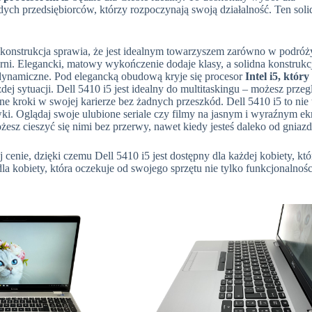
dych przedsiębiorców, którzy rozpoczynają swoją działalność. Ten sol
ka konstrukcja sprawia, że jest idealnym towarzyszem zarówno w podróż
i. Elegancki, matowy wykończenie dodaje klasy, a solidna konstrukc
ej dynamiczne. Pod elegancką obudową kryje się procesor
Intel i5, któr
ej sytuacji. Dell 5410 i5 jest idealny do multitaskingu – możesz przeg
e kroki w swojej karierze bez żadnych przeszkód. Dell 5410 i5 to nie 
ki. Oglądaj swoje ulubione seriale czy filmy na jasnym i wyraźnym ek
żesz cieszyć się nimi bez przerwy, nawet kiedy jesteś daleko od gniazd
 cenie, dzięki czemu Dell 5410 i5 jest dostępny dla każdej kobiety, któ
 kobiety, która oczekuje od swojego sprzętu nie tylko funkcjonalności