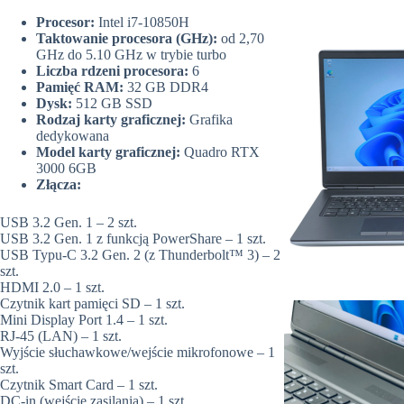
Procesor:
Intel i7-10850H
Taktowanie procesora (GHz):
od 2,70
GHz do 5.10 GHz w trybie turbo
Liczba rdzeni procesora:
6
Pamięć RAM:
32 GB DDR4
Dysk:
512 GB SSD
Rodzaj karty graficznej:
Grafika
dedykowana
Model karty graficznej:
Quadro RTX
3000 6GB
Złącza:
USB 3.2 Gen. 1 – 2 szt.
USB 3.2 Gen. 1 z funkcją PowerShare – 1 szt.
USB Typu-C 3.2 Gen. 2 (z Thunderbolt™ 3) – 2
szt.
HDMI 2.0 – 1 szt.
Czytnik kart pamięci SD – 1 szt.
Mini Display Port 1.4 – 1 szt.
RJ-45 (LAN) – 1 szt.
Wyjście słuchawkowe/wejście mikrofonowe – 1
szt.
Czytnik Smart Card – 1 szt.
DC-in (wejście zasilania) – 1 szt.