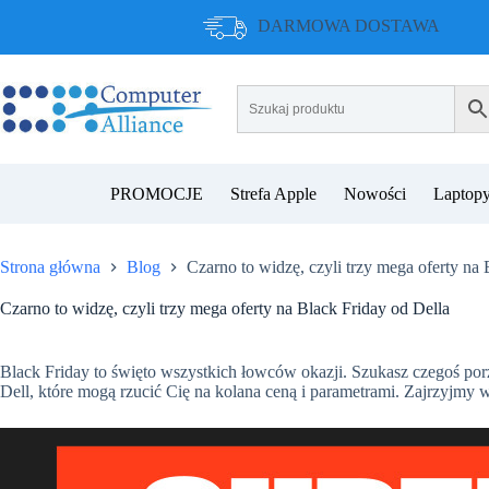
Przejdź
DARMOWA DOSTAWA
do
treści
PROMOCJE
Strefa Apple
Nowości
Laptopy
Strona główna
Blog
Czarno to widzę, czyli trzy mega oferty na 
Czarno to widzę, czyli trzy mega oferty na Black Friday od Della
Black Friday to święto wszystkich łowców okazji. Szukasz czegoś por
Dell, które mogą rzucić Cię na kolana ceną i parametrami. Zajrzyjmy 