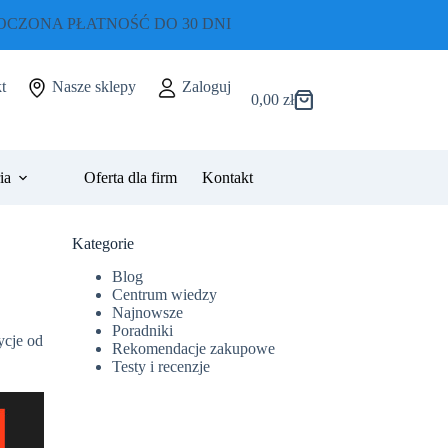
CZONA PŁATNOŚĆ DO 30 DNI
t
Nasze sklepy
Zaloguj
0,00
zł
Koszyk
ia
Oferta dla firm
Kontakt
Kategorie
Blog
Centrum wiedzy
Najnowsze
Poradniki
ycje od
Rekomendacje zakupowe
Testy i recenzje