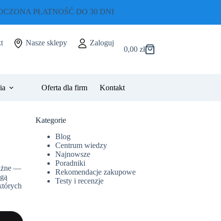
CZONA PŁATNOŚĆ DO 30 DNI
t
Nasze sklepy
Zaloguj
0,00
zł
Koszyk
ia
Oferta dla firm
Kontakt
Kategorie
Blog
Centrum wiedzy
Najnowsze
Poradniki
ważne —
Rekomendacje zakupowe
ogą
Testy i recenzje
których