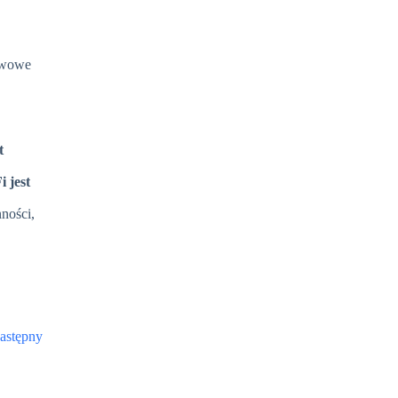
tawowe
t
 jest
ności,
astępny