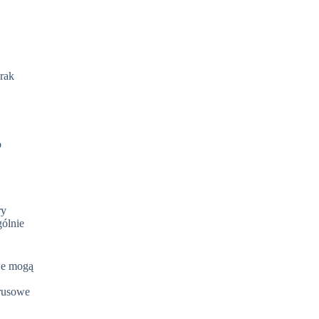
rak
b
ry
gólnie
we mogą
rusowe