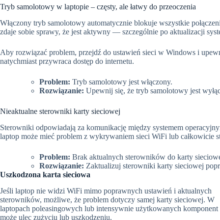
Tryb samolotowy w laptopie – częsty, ale łatwy do przeoczenia
Włączony tryb samolotowy automatycznie blokuje wszystkie połącze
zdaje sobie sprawy, że jest aktywny — szczególnie po aktualizacji sy
Aby rozwiązać problem, przejdź do ustawień sieci w Windows i upewnij
natychmiast przywraca dostęp do internetu.
Problem:
Tryb samolotowy jest włączony.
Rozwiązanie:
Upewnij się, że tryb samolotowy jest wyłąc
Nieaktualne sterowniki karty sieciowej
Sterowniki odpowiadają za komunikację między systemem operacyjnym 
laptop może mieć problem z wykrywaniem sieci WiFi lub całkowicie st
Problem:
Brak aktualnych sterowników do karty sieciowe
Rozwiązanie:
Zaktualizuj sterowniki karty sieciowej pop
Uszkodzona karta sieciowa
Jeśli laptop nie widzi WiFi mimo poprawnych ustawień i aktualnych
sterowników, możliwe, że problem dotyczy samej karty sieciowej. W
laptopach poleasingowych lub intensywnie użytkowanych komponent 
może ulec zużyciu lub uszkodzeniu.