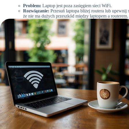
Problem:
Laptop jest poza zasięgiem sieci WiFi.
Rozwiązanie:
Przesuń laptopa bliżej routera lub upewnij s
że nie ma dużych przeszkód między laptopem a routerem.