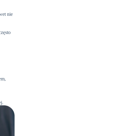
wet nie
często
em,
j.