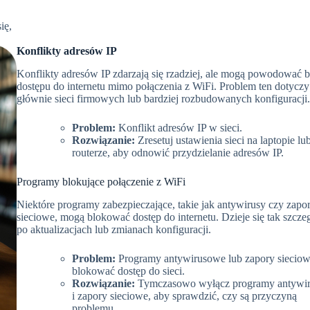
ię,
Konflikty adresów IP
Konflikty adresów IP zdarzają się rzadziej, ale mogą powodować b
dostępu do internetu mimo połączenia z WiFi. Problem ten dotyczy
głównie sieci firmowych lub bardziej rozbudowanych konfiguracji.
Problem:
Konflikt adresów IP w sieci.
Rozwiązanie:
Zresetuj ustawienia sieci na laptopie lu
routerze, aby odnowić przydzielanie adresów IP.
Programy blokujące połączenie z WiFi
Niektóre programy zabezpieczające, takie jak antywirusy czy zapo
sieciowe, mogą blokować dostęp do internetu. Dzieje się tak szcze
po aktualizacjach lub zmianach konfiguracji.
Problem:
Programy antywirusowe lub zapory siecio
blokować dostęp do sieci.
Rozwiązanie:
Tymczasowo wyłącz programy antywi
i zapory sieciowe, aby sprawdzić, czy są przyczyną
problemu.