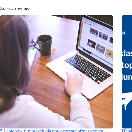
Zobacz również
5 Laptopów firmowych dla nowoczesnej bizneswoman
Ultra