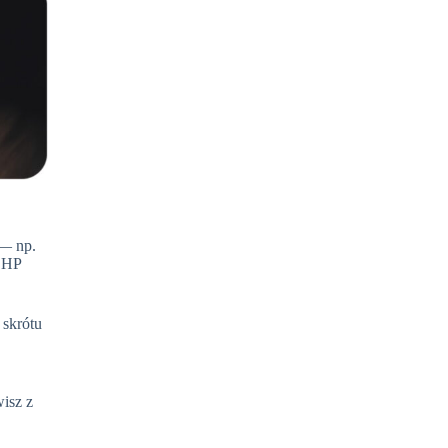
 — np.
y HP
 skrótu
isz z