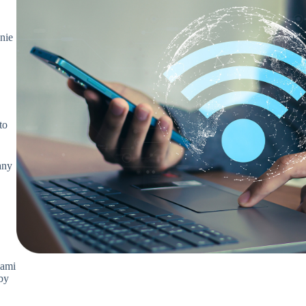
nie
to
any
iami
aby