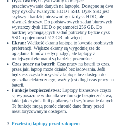
Dysk twardy:
Dysk twardy to miejsce
przechowywania danych na laptopie. Dostępne są dwa
typy dysków twardych: HDD i SSD. Dysk SSD jest
szybszy i bardziej niezawodny niż dysk HDD, ale
również droższy. Do podstawowych zadań biurowych
wystarczy dysk HDD o pojemności 256 GB. Do
bardziej wymagających zadań potrzebny będzie dysk
SSD o pojemności 512 GB lub więcej.
Ekran:
Wielkość ekranu laptopa to kwestia osobistych
preferencji. Większe ekrany są wygodniejsze do
oglądania filmów i edycji zdjęć, ale laptopy z
mniejszymi ekranami są bardziej przenośne.
Czas pracy na baterii:
Czas pracy na baterii to czas,
przez jaki laptop może działać bez ładowania. Jeśli
będziesz często korzystać z laptopa bez dostępu do
gniazdka elektrycznego, ważny jest długi czas pracy na
baterii.
Funkcje bezpieczeństwa:
Laptopy biznesowe często
są wyposażone w dodatkowe funkcje bezpieczeństwa,
takie jak czytnik linii papilarnych i szyfrowanie danych.
Te funkcje mogą pomóc chronić dane firmy przed
nieautoryzowanym dostępem.
Przetestuj laptopy przed zakupem