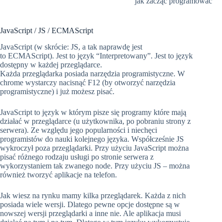
jak zacząć programować
JavaScript / JS / ECMAScript
JavaScript (w skrócie: JS, a tak naprawdę jest
to ECMAScript). Jest to język “Interpretowany”. Jest to język
dostępny w każdej przeglądarce.
Każda przeglądarka posiada narzędzia programistyczne. W
chrome wystarczy nacisnąć F12 (by otworzyć narzędzia
programistyczne) i już możesz pisać.
JavaScript to język w którym pisze się programy które mają
działać w przeglądarce (u użytkownika, po pobraniu strony z
serwera). Ze względu jego popularności i niechęci
programistów do nauki kolejnego języka. Współcześnie JS
wykroczył poza przeglądarki. Przy użyciu JavaScript można
pisać różnego rodzaju usługi po stronie serwera z
wykorzystaniem tak zwanego node. Przy użyciu JS – można
również tworzyć aplikacje na telefon.
Jak wiesz na rynku mamy kilka przeglądarek. Każda z nich
posiada wiele wersji. Dlatego pewne opcje dostępne są w
nowszej wersji przeglądarki a inne nie. Ale aplikacja musi