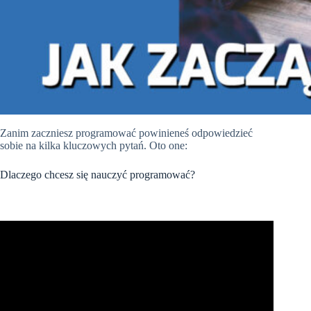
Zanim zaczniesz programować powinieneś odpowiedzieć
sobie na kilka kluczowych pytań. Oto one:
Dlaczego chcesz się nauczyć programować?