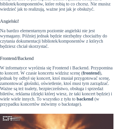
bibliotek/komponentów, które robią to co chcesz. Nie musisz
wiedzieć jak to realizują, ważne jest jak je obsłużyć.
Angielski!
Na bardzo elementarnym poziomie angielski nie jest
wymagany. Później jednak będzie niezbędny chociażby do
czytania dokumentacji bibliotek/komponentów z których
będziesz chciał skorzystać.
Frontend/Backend
W informatyce wyróżnia się Frontend i Backend. Przypomina
to koncert. W czasie koncertu widzisz scenę (
frontend
),
jednak by odbył się koncert, ktoś musiał przygotować scenę,
zamontować głośniki, oświetlenie, ktoś musi tym zarządzać.
Ważne są też toalety, bezpieczeństwo, obsługa i sprzedaż
biletów, reklama (dzięki której wiesz, że taki koncert będzie) i
wiele wiele innych. To wszystko z tyłu to
backend
(w
przypadku koncertów mówimy o backstage).