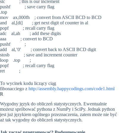
stc ; this is our increment
pushf ; save carry flag
.top
mov ax,000fh ; convert from ASCII BCD to BCD
and al,[di] ; get next digit of counter in al
popf ; recall carry flag
adc al,ah ; add these digits
aaa ; convert to BCD
pushf ;
add al,’0′ ; convert back to ASCII BCD digit
stosb ; save and increment counter
loop .top ;
popf ; recall carry flag
ret ;
To wycinek kodu liczący ciąg
fibonacciego z
http://assembly.happycodings.com/code1.html
R
Wygodny język do obliczeń statystycznych. Ewentualnie
możesz spróbować pythona z NumPy i SciPy. Jednak python
jest już językiem ogólnego przeznaczenia, zatem może nie być
aż tak wygodny do obliczeń statystycznych.
Jak zacząć programować? Podsumowanie