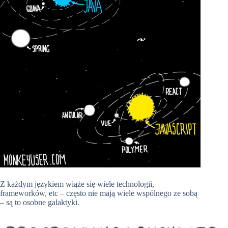
Z każdym językiem wiąże się wiele technologii,
frameworków, etc – często nie mają wiele wspólnego ze sobą
– są to osobne galaktyki.