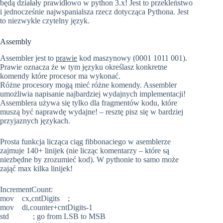
będą działały prawidłowo w python 3.x! Jest to przekleństwo
i jednocześnie najwspanialsza rzecz dotycząca Pythona. Jest
to niezwykle czytelny język.
Assembly
Assembler jest to
prawie
kod maszynowy (0001 1011 001).
Prawie oznacza że w tym języku określasz konkretne
komendy które procesor ma wykonać.
Różne procesory mogą mieć różne komendy. Assembler
umożliwia napisanie najbardziej wydajnych implementacji!
Assemblera używa się tylko dla fragmentów kodu, które
muszą być naprawdę wydajne! – resztę pisz się w bardziej
przyjaznych językach.
Prosta funkcja licząca ciąg fibbonaciego w asemblerze
zajmuje 140+ linijek (nie licząc komentarzy – które są
niezbędne by zrozumieć kod). W pythonie to samo może
zająć max kilka linijek!
IncrementCount:
mov cx,cntDigits ;
mov di,counter+cntDigits-1
std ; go from LSB to MSB