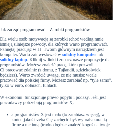
Jak zacząć programować – Zarobki programistów
Dla wielu osób motywacją są zarobki (choć według mnie
istnieją silniejsze powody, dla których warto programować).
Pamiętaj pracując w IT. Twoim głównym narzędziem jest
komputer. Warto zainwestować w
solidny komputer
lub
solidny laptop
. Kliknij w linki i zobacz nasze propozycje dla
programistów. Możesz znaleźć pracę, która pozwoli
Ci pracować zdalnie (z domu, z Tajlandii, gdziekolwiek
będziesz). Warto zwrócić uwagę, że nie musisz wcale
pracować dla polskiej firmy. Możesz zarabiać np. “tyle samo”,
tylko w euro, dolarach, funtach.
W ekonomii funkcjonuje prawo popytu i podaży. Jeśli jest
pracodawcy potrzebują programistów X,
a programistów X jest mało (to zarabiasz więcej), w
końcu jakoś trzeba Cię zachęcić byś wybrał akurat tą
firmę a nie inną (trudno będzie znaleźć kogoś na twoje