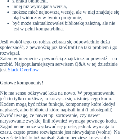
z braku biblioteki,
innej niż wymagana wersja,
możesz mieć najnowszą wersję, ale w niej znajduje się
błąd widoczny w twoim programie,
być może zaktualizowałeś bibliotekę zależną, ale nie
jest w pełni kompatybilna.
Jeśli wokół tego co robisz zebrała się odpowiednio duża
społeczność, z pewnością już ktoś trafił na taki problem i go
rozwiązał.
Zatem w internecie z pewnością znajdziesz odpowiedź – co
zrobić. Najpopularniejszym serwisem Q&A w tej dziedzinie
jest
Stack Overflow
.
Gotowe komponenty!
Nie ma sensu odkrywać koła na nowo. W programowaniu
jeśli to tylko możliwe, to korzysta się z istniejącego kodu.
Kodem mogą być różne funkcje, komponenty które kiedyś
napisałeś, albo biblioteki które napisali inni (i udostępnili).
Zwróć uwagę, że nawet np. sortowanie, czy nawet
narysowanie zwykłej linii również wymaga pewnego kodu.
Zagadnienie może wydawać się proste, jednak wymaga to
czasu, często proste rozwiązanie jest niewydajne (wolne). Na
szczęście ktoś to już napisał. Zatem będziesz korzystał z