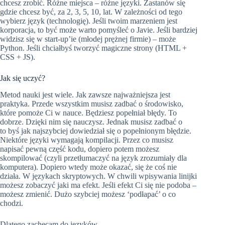
chcesz zrobić. Różne miejsca – różne języki. Zastanów się
gdzie chcesz być, za 2, 3, 5, 10, lat. W zależności od tego
wybierz język (technologię). Jeśli twoim marzeniem jest
korporacja, to być może warto pomyśleć o Javie. Jeśli bardziej
widzisz się w start-up’ie (młodej prężnej firmie) – może
Python. Jeśli chciałbyś tworzyć magiczne strony (HTML +
CSS + JS).
Jak się uczyć?
Metod nauki jest wiele. Jak zawsze najważniejsza jest
praktyka. Przede wszystkim musisz zadbać o środowisko,
które pomoże Ci w nauce. Będziesz popełniał błędy. To
dobrze. Dzięki nim się nauczysz. Jednak musisz zadbać o
to byś jak najszybciej dowiedział się o popełnionym błędzie.
Niektóre języki wymagają kompilacji. Przez co musisz
napisać pewną część kodu, dopiero potem możesz
skompilować (czyli przetłumaczyć na język zrozumiały dla
komputera). Dopiero wtedy może okazać, się że coś nie
działa. W językach skryptowych. W chwili wpisywania linijki
możesz zobaczyć jaki ma efekt. Jeśli efekt Ci się nie podoba –
możesz zmienić. Dużo szybciej możesz ‘podłapać’ o co
chodzi.
Dlatego zachęcam do języków