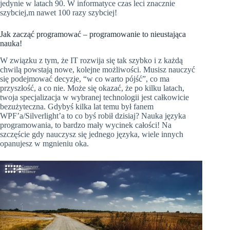
jedynie w latach 90. W informatyce czas leci znacznie
szybciej,m nawet 100 razy szybciej!
Jak zacząć programować – programowanie to nieustająca
nauka!
W związku z tym, że IT rozwija się tak szybko i z każdą
chwilą powstają nowe, kolejne możliwości. Musisz nauczyć
się podejmować decyzje, “w co warto pójść”, co ma
przyszłość, a co nie. Może się okazać, że po kilku latach,
twoja specjalizacja w wybranej technologii jest całkowicie
bezużyteczna. Gdybyś kilka lat temu był fanem
WPF’a/Silverlight’a to co byś robił dzisiaj? Nauka języka
programowania, to bardzo mały wycinek całości! Na
szczęście gdy nauczysz się jednego języka, wiele innych
opanujesz w mgnieniu oka.