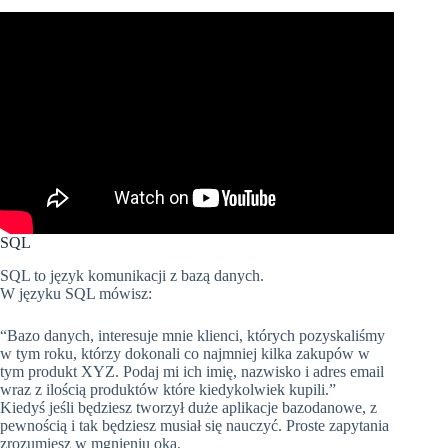
SQL
SQL to język komunikacji z bazą danych.
W języku SQL mówisz:
“Bazo danych, interesuje mnie klienci, których pozyskaliśmy
w tym roku, którzy dokonali co najmniej kilka zakupów w
tym produkt XYZ. Podaj mi ich imię, nazwisko i adres email
wraz z ilością produktów które kiedykolwiek kupili.”
Kiedyś jeśli będziesz tworzył duże aplikacje bazodanowe, z
pewnością i tak będziesz musiał się nauczyć. Proste zapytania
zrozumiesz w mgnieniu oka.