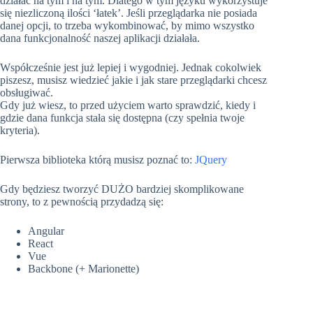
działać na tym i na tym. Dlatego w tym języku wykorzystuje
się niezliczoną ilości ‘łatek’. Jeśli przeglądarka nie posiada
danej opcji, to trzeba wykombinować, by mimo wszystko
dana funkcjonalność naszej aplikacji działała.
Współcześnie jest już lepiej i wygodniej. Jednak cokolwiek
piszesz, musisz wiedzieć jakie i jak stare przeglądarki chcesz
obsługiwać.
Gdy już wiesz, to przed użyciem warto sprawdzić, kiedy i
gdzie dana funkcja stała się dostępna (czy spełnia twoje
kryteria).
Pierwsza biblioteka którą musisz poznać to:
JQuery
Gdy będziesz tworzyć DUŻO bardziej skomplikowane
strony, to z pewnością przydadzą się:
Angular
React
Vue
Backbone (+ Marionette)