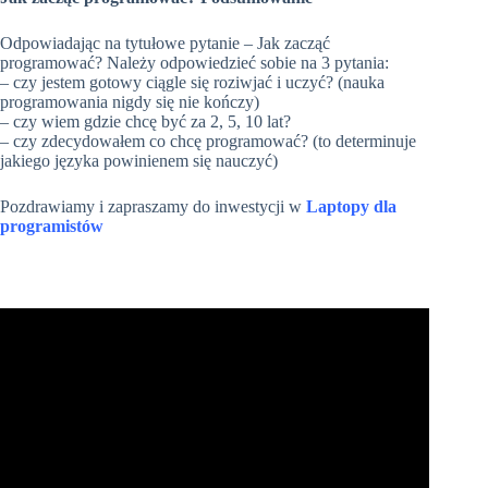
Odpowiadając na tytułowe pytanie – Jak zacząć
programować? Należy odpowiedzieć sobie na 3 pytania:
– czy jestem gotowy ciągle się roziwjać i uczyć? (nauka
programowania nigdy się nie kończy)
– czy wiem gdzie chcę być za 2, 5, 10 lat?
– czy zdecydowałem co chcę programować? (to determinuje
jakiego języka powinienem się nauczyć)
Pozdrawiamy i zapraszamy do inwestycji w
L
aptopy dla
programistów