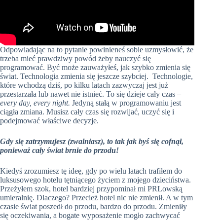
Odpowiadając na to pytanie powinieneś sobie uzmysłowić, że
trzeba mieć prawdziwy powód żeby nauczyć się
programować. Być może zauważyłeś, jak szybko zmienia się
świat. Technologia zmienia się jeszcze szybciej. Technologie,
które wchodzą dziś, po kilku latach zazwyczaj jest już
przestarzała lub nawet nie istnieć. To się dzieje cały czas –
every day, every night.
Jedyną stałą w programowaniu jest
ciągła zmiana. Musisz cały czas się rozwijać, uczyć się i
podejmować właściwe decyzje.
Gdy się zatrzymujesz (zwalniasz), to tak jak byś się cofnął,
ponieważ cały świat brnie do przodu!
Kiedyś zrozumiesz tę ideę, gdy po wielu latach trafiłem do
luksusowego hotelu tętniącego życiem z mojego dzieciństwa.
Przeżyłem szok, hotel bardziej przypominał mi PRLowską
umieralnię. Dlaczego? Przecież hotel nic nie zmienił. A w tym
czasie świat poszedł do przodu, bardzo do przodu. Zmieniły
się oczekiwania, a bogate wyposażenie mogło zachwycać