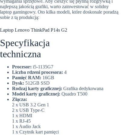
wymagania sprzętowe. Aby cieszyć się płynną rozgrywką i
najlepszą jakością grafiki, warto zainwestować w solidny
laptop gamingowy. Oto kilka modeli, które doskonale poradzą
sobie z tą produkcją:
Laptop Lenovo ThinkPad P14s G2
Specyfikacja
techniczna
Procesor:
i5-1135G7
Liczba rdzeni procesora:
4
Pamięć RAM:
16GB
Dysk:
512GB SSD
Rodzaj karty graficznej:
Grafika dedykowana
Model karty graficznej:
Quadro T500
Złącza:
2 x USB 3.2 Gen 1
2 x USB Type-C
1 x HDMI
1 x RJ-45
1 x Audio Jack
1 x Czytnik kart pamięci