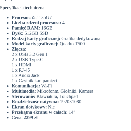
Specyfikacja techniczna
Procesor:
i5-1135G7
Liczba rdzeni procesora:
4
Pamięć RAM:
16GB
Dysk:
512GB SSD
Rodzaj karty graficznej:
Grafika dedykowana
Model karty graficznej:
Quadro T500
Złącza:
2 x USB 3.2 Gen 1
2 x USB Type-C
1 x HDMI
1 x RJ-45
1 x Audio Jack
1 x Czytnik kart pamięci
Komunikacja:
Wi-Fi
Multimedia:
Mikrofonm, Głośniki, Kamera
Sterowanie:
Klawiatura, Touchpad
Rozdzielczość natywna:
1920×1080
Ekran dotykowy:
Nie
Przekątna ekranu w calach:
14″
Cena:
2299 zł