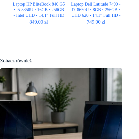
Laptop HP EliteBook 840 G5
Laptop Dell Latitude 7490 •
• i5-8350U • 16GB • 256GB
i7-8650U • 8GB • 256GB •
• Intel UHD • 14,1″ Full HD
UHD 620 • 14.1″ Full HD •
QWERTY US
849,00
zł
749,00
zł
Zobacz również