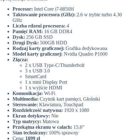
Procesor:
Intel Core i7-8850H
Taktowanie procesora (GHz):
2.6 w trybie turbo 4.30
GHz
Liczba rdzeni procesora:
4
Pamięć RAM:
16 GB DDR4
Dysk:
256 GB SSD
Drugi Dysk:
500GB HDD
Rodzaj karty graficznej:
Grafika dedykowana
Model karty graficznej:
Nvidia Quadro P1000
Złącza:
2 x USB Type-C/Thunderbolt
3 x USB 3.0
SmartCard
1 x mini Display Port
1 x wyjście HDMI
Komunikacja:
Wi-Fi
Multimedia:
Czytnik kart pamięci, Głośniki
Sterowanie:
Klawiatura, Touchpad
Rozdzielczość natywna:
1920 x 1080
Ekran dotykowy:
Nie
Typ matrycy:
Matowa
Przekątna ekranu w calach:
15.6″
Stan techniczny:
100% sprawny
Cena:
1899 zł