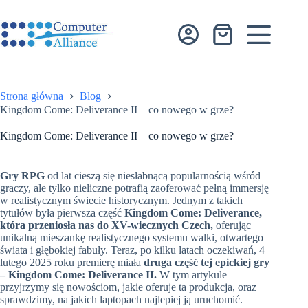
Przejdź
do
treści
Koszyk
Strona główna
Blog
Kingdom Come: Deliverance II – co nowego w grze?
Kingdom Come: Deliverance II – co nowego w grze?
Gry RPG
od lat cieszą się niesłabnącą popularnością wśród
graczy, ale tylko nieliczne potrafią zaoferować pełną immersję
w realistycznym świecie historycznym. Jednym z takich
tytułów była pierwsza część
Kingdom Come: Deliverance,
która przeniosła nas do XV-wiecznych Czech,
oferując
unikalną mieszankę realistycznego systemu walki, otwartego
świata i głębokiej fabuły. Teraz, po kilku latach oczekiwań, 4
lutego 2025 roku premierę miała
druga część tej epickiej gry
– Kingdom Come: Deliverance II.
W tym artykule
przyjrzymy się nowościom, jakie oferuje ta produkcja, oraz
sprawdzimy, na jakich laptopach najlepiej ją uruchomić.