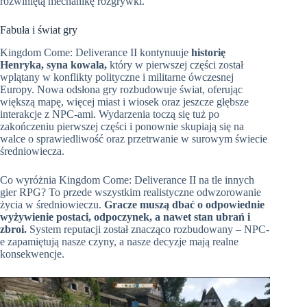
rozwiniętą mechanikę rozgrywki.
Fabuła i świat gry
Kingdom Come: Deliverance II kontynuuje
historię
Henryka, syna kowala,
który w pierwszej części został
wplątany w konflikty polityczne i militarne ówczesnej
Europy. Nowa odsłona gry rozbudowuje świat, oferując
większą mapę, więcej miast i wiosek oraz jeszcze głębsze
interakcje z NPC-ami. Wydarzenia toczą się tuż po
zakończeniu pierwszej części i ponownie skupiają się na
walce o sprawiedliwość oraz przetrwanie w surowym świecie
średniowiecza.
Co wyróżnia Kingdom Come: Deliverance II na tle innych
gier RPG? To przede wszystkim realistyczne odwzorowanie
życia w średniowieczu.
Gracze muszą dbać o odpowiednie
wyżywienie postaci, odpoczynek, a nawet stan ubrań i
zbroi.
System reputacji został znacząco rozbudowany – NPC-
e zapamiętują nasze czyny, a nasze decyzje mają realne
konsekwencje.