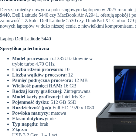
Decyzja między nowym a poleasingowym laptopem w 2025 roku nie jest
9440
, Dell Latitude 5440 czy MacBook Air A2941, oferują spokój i pe
za nowość”. Z kolei Dell Latitude 5530 czy ThinkPad X1 Carbon G9
nowych laptopów w dużo niższej cenie, z niewielkimi kompromisami do
Laptop Dell Latitude 5440
Specyfikacja techniczna
Model procesora:
i5-1335U taktownie w
trybie turbo 4,70 GHz
Liczba rdzeni procesora:
10
Liczba wątków procesora:
12
Pamięć podręczna procesora:
12 MB
Wielkość pamięci RAM:
16 GB
Rodzaj karty graficznej:
Zintegrowana
Model karty graficznej:
Intel Iris Xe
Pojemność dysku:
512 GB SSD
Rozdzielczość (px):
Full HD 1920 x 1080
Powłoka matrycy:
matowa
Ekran dotykowy:
nie
Typ napędu:
brak
Złącza:
USB 3.2 Gen. 1 – 1 szt.