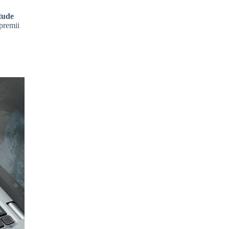
tude
premii