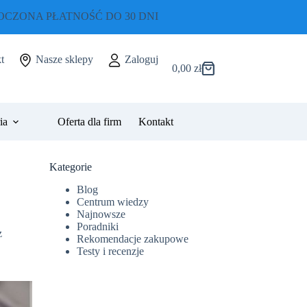
CZONA PŁATNOŚĆ DO 30 DNI
t
Nasze sklepy
Zaloguj
0,00
zł
Koszyk
ia
Oferta dla firm
Kontakt
Kategorie
Blog
Centrum wiedzy
Najnowsze
Poradniki
z
Rekomendacje zakupowe
Testy i recenzje