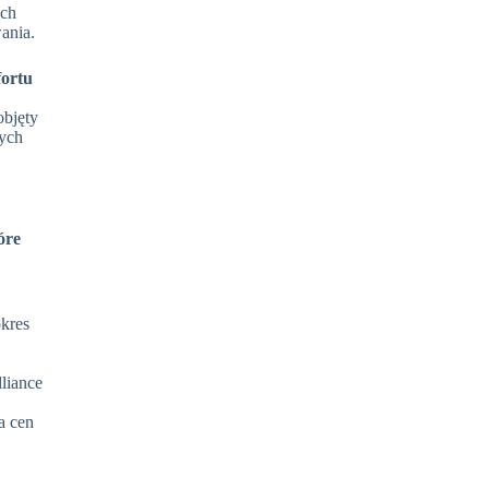
ych
ania.
fortu
objęty
wych
óre
okres
liance
a cen