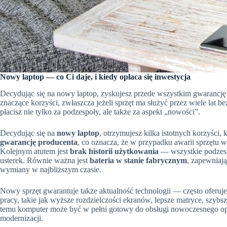
Nowy laptop — co Ci daje, i kiedy opłaca się inwestycja
Decydując się na nowy laptop, zyskujesz przede wszystkim gwarancję p
znaczące korzyści, zwłaszcza jeżeli sprzęt ma służyć przez wiele lat
płacisz nie tylko za podzespoły, ale także za aspekt „nowości”.
Decydując się na
nowy laptop
, otrzymujesz kilka istotnych korzyści
gwarancję producenta
, co oznacza, że w przypadku awarii sprzętu 
Kolejnym atutem jest
brak historii użytkowania
— wszystkie podzesp
usterek. Równie ważna jest
bateria w stanie fabrycznym
, zapewniaj
wymiany w najbliższym czasie.
Nowy sprzęt gwarantuje także aktualność technologii — często oferuje
pracy, takie jak wyższe rozdzielczości ekranów, lepsze matryce, sz
temu komputer może być w pełni gotowy do obsługi nowoczesnego opro
modernizacji.