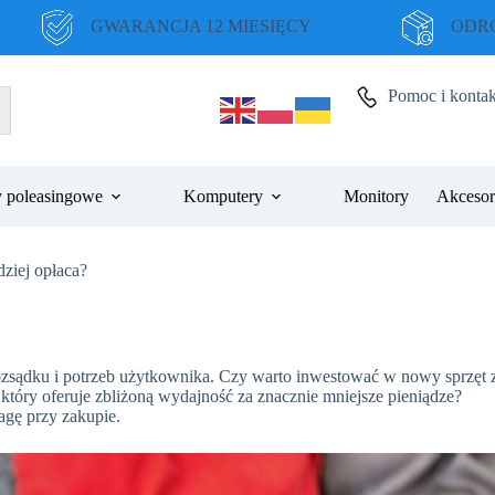
GWARANCJA 12 MIESIĘCY
ODRO
Pomoc i kontak
 poleasingowe
Komputery
Monitory
Akcesor
ziej opłaca?
 rozsądku i potrzeb użytkownika. Czy warto inwestować w nowy sprzęt 
który oferuje zbliżoną wydajność za znacznie mniejsze pieniądze?
agę przy zakupie.