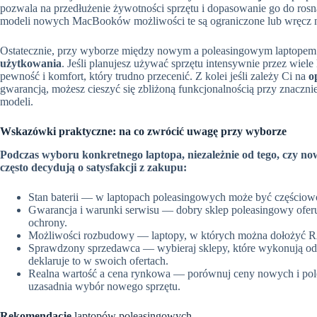
pozwala na przedłużenie żywotności sprzętu i dopasowanie go do r
modeli nowych MacBooków możliwości te są ograniczone lub wręcz n
Ostatecznie, przy wyborze między nowym a poleasingowym laptopem
użytkowania
. Jeśli planujesz używać sprzętu intensywnie przez wiele
pewność i komfort, który trudno przecenić. Z kolei jeśli zależy Ci na
o
gwarancją, możesz cieszyć się zbliżoną funkcjonalnością przy znaczni
modeli.
Wskazówki praktyczne: na co zwrócić uwagę przy wyborze
Podczas wyboru konkretnego laptopa, niezależnie od tego, czy now
często decydują o satysfakcji z zakupu:
Stan baterii — w laptopach poleasingowych może być częściowo 
Gwarancja i warunki serwisu — dobry sklep poleasingowy oferuj
ochrony.
Możliwości rozbudowy — laptopy, w których można dołożyć 
Sprawdzony sprzedawca — wybieraj sklepy, które wykonują odno
deklaruje to w swoich ofertach.
Realna wartość a cena rynkowa — porównuj ceny nowych i polea
uzasadnia wybór nowego sprzętu.
Rekomendacje
laptopów poleasingowych