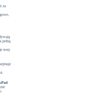
ż za
ngowe,
pływają
a pełną
e testy
obejmuje
i
i.
kPad
znie
o