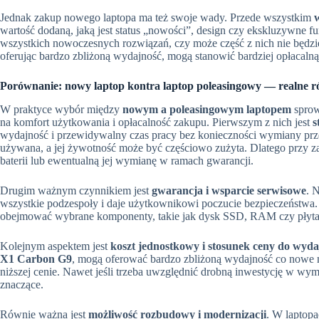
Jednak zakup nowego laptopa ma też swoje wady. Przede wszystkim
wartość dodaną, jaką jest status „nowości”, design czy ekskluzywne f
wszystkich nowoczesnych rozwiązań, czy może część z nich nie będz
oferując bardzo zbliżoną wydajność, mogą stanowić bardziej opłacalną
Porównanie: nowy laptop kontra laptop poleasingowy — realne r
W praktyce wybór między
nowym a poleasingowym laptopem
sprow
na komfort użytkowania i opłacalność zakupu. Pierwszym z nich jest
s
wydajność i przewidywalny czas pracy bez konieczności wymiany prze
używana, a jej żywotność może być częściowo zużyta. Dlatego przy za
baterii lub ewentualną jej wymianę w ramach gwarancji.
Drugim ważnym czynnikiem jest
gwarancja i wsparcie serwisowe
. 
wszystkie podzespoły i daje użytkownikowi poczucie bezpieczeństwa
obejmować wybrane komponenty, takie jak dysk SSD, RAM czy płyta 
Kolejnym aspektem jest
koszt jednostkowy i stosunek ceny do wyda
X1 Carbon G9
, mogą oferować bardzo zbliżoną wydajność co nowe 
niższej cenie. Nawet jeśli trzeba uwzględnić drobną inwestycję w wym
znaczące.
Równie ważna jest
możliwość rozbudowy i modernizacji
. W laptop