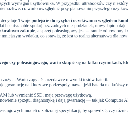
osnących wymagań użytkownika. W przypadku ultrabooków czy niektór
iemożliwe, co warto uwzględnić przy planowaniu przyszłego użytkow
 decyduje
Twoje podejście do ryzyka i oczekiwania względem kom
 lat i cenisz sobie spokój bez żadnych niespodzianek, nowy laptop daje
płacalnym zakupie
, a sprzęt poleasingowy jest starannie odnowiony i 
e mniejszym wydatku, co sprawia, że jest to realna alternatywa dla no
ego czy poleasingowego, warto skupić się na kilku czynnikach, kt
zużyta. Warto zapytać sprzedawcę o wyniki testów baterii.
e gwarancję na kluczowe podzespoły, nawet jeśli bateria ma krótszy 
RAM lub wymienić SSD, mają przewagę użytkową.
wienie sprzętu, diagnostykę i dają gwarancję — tak jak Computer Al
singowych modeli o zbliżonej specyfikacji, by sprawdzić, czy różnic