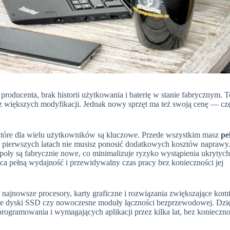
roducenta, brak historii użytkowania i baterię w stanie fabrycznym. T
 bez większych modyfikacji. Jednak nowy sprzęt ma też swoją cenę — cz
, które dla wielu użytkowników są kluczowe. Przede wszystkim masz
pe
w pierwszych latach nie musisz ponosić dodatkowych kosztów naprawy
oły są fabrycznie nowe, co minimalizuje ryzyko wystąpienia ukrytych
ąca pełną wydajność i przewidywalny czas pracy bez konieczności jej
 najnowsze procesory, karty graficzne i rozwiązania zwiększające komf
ybsze dyski SSD czy nowoczesne moduły łączności bezprzewodowej. Dzi
gramowania i wymagających aplikacji przez kilka lat, bez konieczno