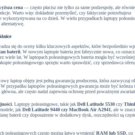
wyższa cena
— często płacisz nie tylko za same podzespoły, ale równie
unkcje. Warto więc dokładnie przemyśleć, czy faktycznie potrzebujesz
ie wykorzystywana na co dzień. W wielu przypadkach laptopy poleasi
 alternatywę.
óżnice
adza się do oceny kilku kluczowych aspektów, które bezpośrednio w
tan baterii
. W nowym laptopie bateria jest fabrycznie nowa, co oznacz
z wiele lat. W laptopach poleasingowych bateria mogła być wcześniej
kupie poleasingowego sprzętu warto sprawdzić, czy sprzedawca oferuj
Nowy laptop objęty jest pełną gwarancją producenta, która zazwyczaj 
. W przypadku laptopów poleasingowych gwarancja może być krótsza 
główna, ale często nadal zapewnia ochronę przed poważnymi awariam
jności
. Laptopy poleasingowe, takie jak
Dell Latitude 5530
czy
Thin
modele, jak
Dell Latitude 9440 czy MacBook Air A2941
, ale w znac
ianę baterii czy doposażenie w dodatkowy dysk, oszczędności są częst
ach poleasingowych często można łatwo wymienić
RAM lub SSD
, co