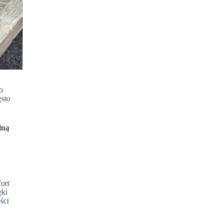
o
ęsto
łną
.
ort
ęki
ści