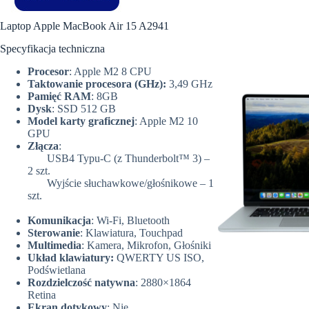
Laptop Apple MacBook Air 15 A2941
Specyfikacja techniczna
Procesor
: Apple M2 8 CPU
Taktowanie procesora (GHz):
3,49 GHz
Pamięć RAM
: 8GB
Dysk
: SSD 512 GB
Model karty graficznej
: Apple M2 10
GPU
Złącza
:
USB4 Typu-C (z Thunderbolt™ 3) –
2 szt.
Wyjście słuchawkowe/głośnikowe – 1
szt.
Komunikacja
: Wi-Fi, Bluetooth
Sterowanie
: Klawiatura, Touchpad
Multimedia
: Kamera, Mikrofon, Głośniki
Układ klawiatury:
QWERTY US ISO,
Podświetlana
Rozdzielczość natywna
: 2880×1864
Retina
Ekran dotykowy
: Nie