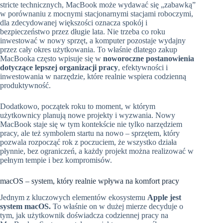
stricte technicznych, MacBook może wydawać się „zabawką”
w porównaniu z mocnymi stacjonarnymi stacjami roboczymi,
dla zdecydowanej większości oznacza spokój i
bezpieczeństwo przez długie lata. Nie trzeba co roku
inwestować w nowy sprzęt, a komputer pozostaje wydajny
przez cały okres użytkowania. To właśnie dlatego zakup
MacBooka często wpisuje się w
noworoczne postanowienia
dotyczące lepszej organizacji pracy
, efektywności i
inwestowania w narzędzie, które realnie wspiera codzienną
produktywność.
Dodatkowo, początek roku to moment, w którym
użytkownicy planują nowe projekty i wyzwania. Nowy
MacBook staje się w tym kontekście nie tylko narzędziem
pracy, ale też symbolem startu na nowo – sprzętem, który
pozwala rozpocząć rok z poczuciem, że wszystko działa
płynnie, bez ograniczeń, a każdy projekt można realizować w
pełnym tempie i bez kompromisów.
macOS – system, który realnie wpływa na komfort pracy
Jednym z kluczowych elementów ekosystemu
Apple jest
system macOS.
To właśnie on w dużej mierze decyduje o
tym, jak użytkownik doświadcza codziennej pracy na