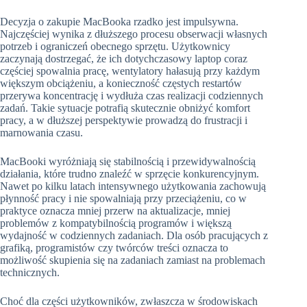
Decyzja o zakupie MacBooka rzadko jest impulsywna.
Najczęściej wynika z dłuższego procesu obserwacji własnych
potrzeb i ograniczeń obecnego sprzętu. Użytkownicy
zaczynają dostrzegać, że ich dotychczasowy laptop coraz
częściej spowalnia pracę, wentylatory hałasują przy każdym
większym obciążeniu, a konieczność częstych restartów
przerywa koncentrację i wydłuża czas realizacji codziennych
zadań. Takie sytuacje potrafią skutecznie obniżyć komfort
pracy, a w dłuższej perspektywie prowadzą do frustracji i
marnowania czasu.
MacBooki wyróżniają się stabilnością i przewidywalnością
działania, które trudno znaleźć w sprzęcie konkurencyjnym.
Nawet po kilku latach intensywnego użytkowania zachowują
płynność pracy i nie spowalniają przy przeciążeniu, co w
praktyce oznacza mniej przerw na aktualizacje, mniej
problemów z kompatybilnością programów i większą
wydajność w codziennych zadaniach. Dla osób pracujących z
grafiką, programistów czy twórców treści oznacza to
możliwość skupienia się na zadaniach zamiast na problemach
technicznych.
Choć dla części użytkowników, zwłaszcza w środowiskach