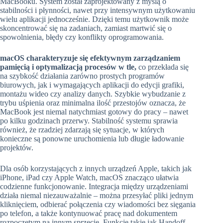
MacBooku. System został zaprojektowany z myślą o
stabilności i płynności, nawet przy intensywnym użytkowaniu
wielu aplikacji jednocześnie. Dzięki temu użytkownik może
skoncentrować się na zadaniach, zamiast martwić się o
spowolnienia, błędy czy konflikty oprogramowania.
macOS charakteryzuje się efektywnym zarządzaniem
pamięcią i optymalizacją procesów w tle,
co przekłada się
na szybkość działania zarówno prostych programów
biurowych, jak i wymagających aplikacji do edycji grafiki,
montażu wideo czy analizy danych. Szybkie wybudzanie z
trybu uśpienia oraz minimalna ilość przestojów oznacza, że
MacBook jest niemal natychmiast gotowy do pracy – nawet
po kilku godzinach przerwy. Stabilność systemu sprawia
również, że rzadziej zdarzają się sytuacje, w których
konieczne są ponowne uruchomienia lub długie ładowanie
projektów.
Dla osób korzystających z innych urządzeń Apple, takich jak
iPhone, iPad czy Apple Watch, macOS znacząco ułatwia
codzienne funkcjonowanie. Integracja między urządzeniami
działa niemal niezauważalnie – można przesyłać pliki jednym
kliknięciem, odbierać połączenia czy wiadomości bez sięgania
po telefon, a także kontynuować pracę nad dokumentem
rozpoczętym na innym sprzęcie. Funkcje takie jak Handoff,