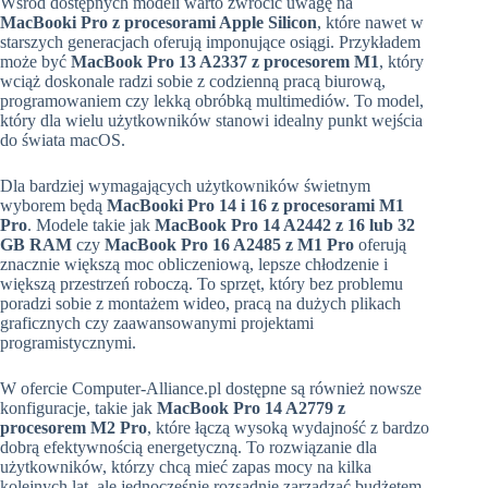
Wśród dostępnych modeli warto zwrócić uwagę na
MacBooki Pro z procesorami Apple Silicon
, które nawet w
starszych generacjach oferują imponujące osiągi. Przykładem
może być
MacBook Pro 13 A2337 z procesorem M1
, który
wciąż doskonale radzi sobie z codzienną pracą biurową,
programowaniem czy lekką obróbką multimediów. To model,
który dla wielu użytkowników stanowi idealny punkt wejścia
do świata macOS.
Dla bardziej wymagających użytkowników świetnym
wyborem będą
MacBooki Pro 14 i 16 z procesorami M1
Pro
. Modele takie jak
MacBook Pro 14 A2442 z 16 lub 32
GB RAM
czy
MacBook Pro 16 A2485 z M1 Pro
oferują
znacznie większą moc obliczeniową, lepsze chłodzenie i
większą przestrzeń roboczą. To sprzęt, który bez problemu
poradzi sobie z montażem wideo, pracą na dużych plikach
graficznych czy zaawansowanymi projektami
programistycznymi.
W ofercie Computer-Alliance.pl dostępne są również nowsze
konfiguracje, takie jak
MacBook Pro 14 A2779 z
procesorem M2 Pro
, które łączą wysoką wydajność z bardzo
dobrą efektywnością energetyczną. To rozwiązanie dla
użytkowników, którzy chcą mieć zapas mocy na kilka
kolejnych lat, ale jednocześnie rozsądnie zarządzać budżetem.