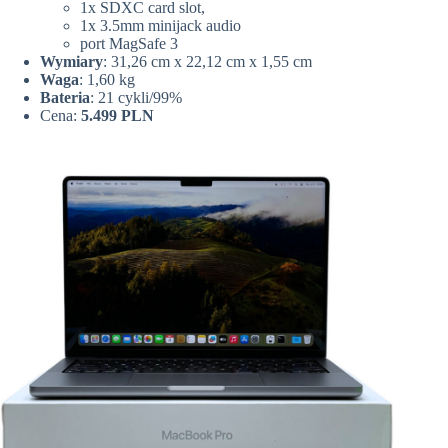
1x SDXC card slot,
1x 3.5mm minijack audio
port MagSafe 3
Wymiary
: 31,26 cm x 22,12 cm x 1,55 cm
Waga
: 1,60 kg
Bateria
: 21 cykli/99%
Cena:
5.499 PLN