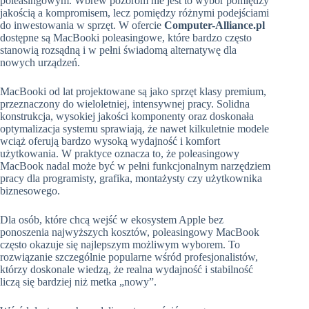
poleasingowym. Wbrew pozorom nie jest to wybór pomiędzy
jakością a kompromisem, lecz pomiędzy różnymi podejściami
do inwestowania w sprzęt. W ofercie
Computer-Alliance.pl
dostępne są MacBooki poleasingowe, które bardzo często
stanowią rozsądną i w pełni świadomą alternatywę dla
nowych urządzeń.
MacBooki od lat projektowane są jako sprzęt klasy premium,
przeznaczony do wieloletniej, intensywnej pracy. Solidna
konstrukcja, wysokiej jakości komponenty oraz doskonała
optymalizacja systemu sprawiają, że nawet kilkuletnie modele
wciąż oferują bardzo wysoką wydajność i komfort
użytkowania. W praktyce oznacza to, że poleasingowy
MacBook nadal może być w pełni funkcjonalnym narzędziem
pracy dla programisty, grafika, montażysty czy użytkownika
biznesowego.
Dla osób, które chcą wejść w ekosystem Apple bez
ponoszenia najwyższych kosztów, poleasingowy MacBook
często okazuje się najlepszym możliwym wyborem. To
rozwiązanie szczególnie popularne wśród profesjonalistów,
którzy doskonale wiedzą, że realna wydajność i stabilność
liczą się bardziej niż metka „nowy”.