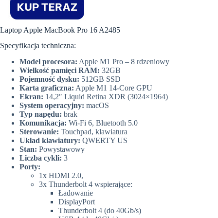
Laptop Apple MacBook Pro 16 A2485
Specyfikacja techniczna:
Model procesora:
Apple M1 Pro – 8 rdzeniowy
Wielkość pamięci RAM:
32GB
Pojemność dysku:
512GB SSD
Karta graficzna:
Apple M1 14-Core GPU
Ekran:
14,2″ Liquid Retina XDR (3024×1964)
System operacyjny:
macOS
Typ napędu:
brak
Komunikacja:
Wi-Fi 6, Bluetooth 5.0
Sterowanie:
Touchpad, klawiatura
Układ klawiatury:
QWERTY US
Stan:
Powystawowy
Liczba cykli:
3
Porty:
1x HDMI 2.0,
3x Thunderbolt 4 wspierające:
Ładowanie
DisplayPort
Thunderbolt 4 (do 40Gb/s)