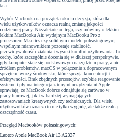
które ma niezawodnie wspierać codzienną pracę przez kolejne
lata.
Wybór Macbooka na początek roku to decyzja, która dla
wielu użytkowników oznacza realną zmianę jakpości
codziennej pracy. Niezależnie od tego, czy mówimy o lekkim
lekkim MacBooku Air, wydajnym MacBooku Pro z
procesorem M-series czy solidnym modelu poleasingowym,
wspólnym mianownikiem pozostaje stabilność,
przewidywalność działania i wysoki komfort użytkowania. To
cechy, które szczególnie docenia się w dłuższej perspektywie,
gdy komputer staje się podstawowym narzędziem pracy, a nie
źródłem problemów. macOS w połączeniu z dopracowanym
sprzętem tworzy środowisko, które sprzyja koncentracji i
efektywności. Brak zbędnych przestojów, szybkie reagowanie
systemu i płynna integracja z innymi urządzeniami Apple
sprawiają, że MacBook dobrze odnajduje się zarówno w
pracy biurowej, jak i w bardziej wymagających
zastosowaniach kreatywnych czy technicznych. Dla wielu
użytkowników oznacza to nie tylko wygodę, ale także realną
oszczędność czasu.
Przegląd Macbooków poleasingowych:
Laptop Apple MacBook Air 13 A2337