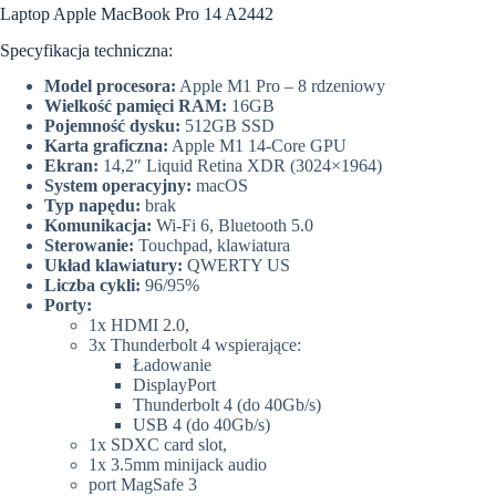
Laptop Apple MacBook Pro 14 A2442
Specyfikacja techniczna:
Model procesora:
Apple M1 Pro – 8 rdzeniowy
Wielkość pamięci RAM:
16GB
Pojemność dysku:
512GB SSD
Karta graficzna:
Apple M1 14-Core GPU
Ekran:
14,2″ Liquid Retina XDR (3024×1964)
System operacyjny:
macOS
Typ napędu:
brak
Komunikacja:
Wi-Fi 6, Bluetooth 5.0
Sterowanie:
Touchpad, klawiatura
Układ klawiatury:
QWERTY US
Liczba cykli:
96/95%
Porty:
1x HDMI 2.0,
3x Thunderbolt 4 wspierające:
Ładowanie
DisplayPort
Thunderbolt 4 (do 40Gb/s)
USB 4 (do 40Gb/s)
1x SDXC card slot,
1x 3.5mm minijack audio
port MagSafe 3