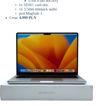
USB 4 (do 40Gb/s)
1x SDXC card slot,
1x 3.5mm minijack audio
port MagSafe 3
Cena:
4.999 PLN