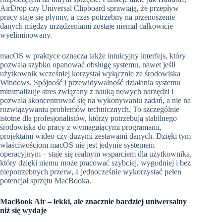
AirDrop czy Universal Clipboard sprawiają, że przepływ
pracy staje się płynny, a czas potrzebny na przenoszenie
danych między urządzeniami zostaje niemal całkowicie
wyeliminowany.
macOS w praktyce oznacza także intuicyjny interfejs, który
pozwala szybko opanować obsługę systemu, nawet jeśli
użytkownik wcześniej korzystał wyłącznie ze środowiska
Windows. Spójność i przewidywalność działania systemu
minimalizuje stres związany z nauką nowych narzędzi i
pozwala skoncentrować się na wykonywaniu zadań, a nie na
rozwiązywaniu problemów technicznych. To szczególnie
istotne dla profesjonalistów, którzy potrzebują stabilnego
środowiska do pracy z wymagającymi programami,
projektami wideo czy dużymi zestawami danych. Dzięki tym
właściwościom macOS nie jest jedynie systemem
operacyjnym – staje się realnym wsparciem dla użytkownika,
który dzięki niemu może pracować szybciej, wygodniej i bez
niepotrzebnych przerw, a jednocześnie wykorzystać pełen
potencjał sprzętu MacBooka.
MacBook Air – lekki, ale znacznie bardziej uniwersalny
niż się wydaje