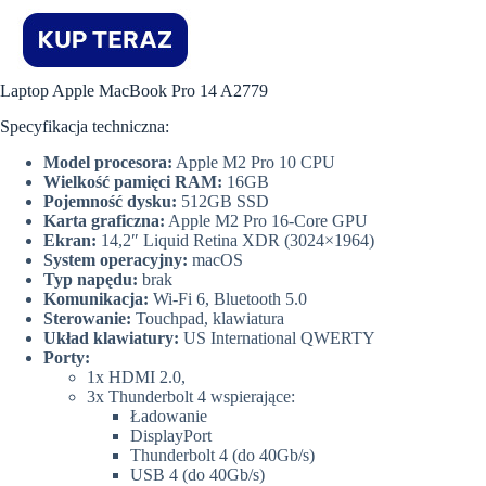
Laptop Apple MacBook Pro 14 A2779
Specyfikacja techniczna:
Model procesora:
Apple M2 Pro 10 CPU
Wielkość pamięci RAM:
16GB
Pojemność dysku:
512GB SSD
Karta graficzna:
Apple M2 Pro 16-Core GPU
Ekran:
14,2″ Liquid Retina XDR (3024×1964)
System operacyjny:
macOS
Typ napędu:
brak
Komunikacja:
Wi-Fi 6, Bluetooth 5.0
Sterowanie:
Touchpad, klawiatura
Układ klawiatury:
US International QWERTY
Porty:
1x HDMI 2.0,
3x Thunderbolt 4 wspierające:
Ładowanie
DisplayPort
Thunderbolt 4 (do 40Gb/s)
USB 4 (do 40Gb/s)