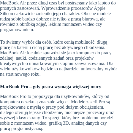
MacBook Air przez długi czas był postrzegany jako laptop do
prostych zastosowań. Wprowadzenie procesorów Apple
Silicon całkowicie zmieniło jego charakter. Obecne modele
radzą sobie bardzo dobrze nie tylko z pracą biurową, ale
również z obróbką zdjęć, lekkim montażem wideo czy
programowaniem.
To świetny wybór dla osób, które cenią mobilność, długą
pracę na baterii i cichą pracę bez aktywnego chłodzenia.
MacBook Air idealnie sprawdzi się jako komputer do pracy
zdalnej, nauki, codziennych zadań oraz projektów
kreatywnych o umiarkowanym stopniu zaawansowania. Dla
wielu użytkowników będzie to najbardziej uniwersalny wybór
na start nowego roku.
MacBook Pro – gdy praca wymaga większej mocy
MacBook Pro to propozycja dla użytkowników, którzy od
komputera oczekują znacznie więcej. Modele z serii Pro są
projektowane z myślą o pracy pod dużym obciążeniem,
dlatego oferują lepsze chłodzenie, mocniejsze procesory oraz
wyższej klasy ekrany. To sprzęt, który bez problemu poradzi
sobie z montażem wideo, grafiką 3D, analizą danych czy
pracą programistyczną.