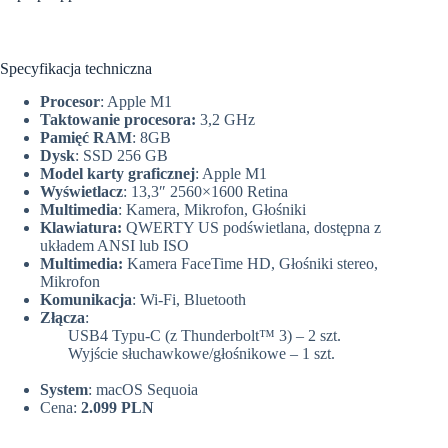
Specyfikacja techniczna
Procesor
: Apple M1
Taktowanie procesora:
3,2 GHz
Pamięć RAM
: 8GB
Dysk
: SSD 256 GB
Model karty graficznej
: Apple M1
Wyświetlacz
: 13,3″ 2560×1600 Retina
Multimedia
: Kamera, Mikrofon, Głośniki
Klawiatura:
QWERTY US podświetlana, dostępna z
układem ANSI lub ISO
Multimedia:
Kamera FaceTime HD, Głośniki stereo,
Mikrofon
Komunikacja
: Wi-Fi, Bluetooth
Złącza
:
USB4 Typu-C (z Thunderbolt™ 3) – 2 szt.
Wyjście słuchawkowe/głośnikowe – 1 szt.
System
: macOS Sequoia
Cena:
2.099 PLN