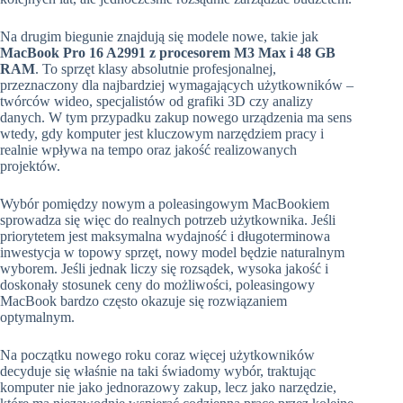
Na drugim biegunie znajdują się modele nowe, takie jak
MacBook Pro 16 A2991 z procesorem M3 Max i 48 GB
RAM
. To sprzęt klasy absolutnie profesjonalnej,
przeznaczony dla najbardziej wymagających użytkowników –
twórców wideo, specjalistów od grafiki 3D czy analizy
danych. W tym przypadku zakup nowego urządzenia ma sens
wtedy, gdy komputer jest kluczowym narzędziem pracy i
realnie wpływa na tempo oraz jakość realizowanych
projektów.
Wybór pomiędzy nowym a poleasingowym MacBookiem
sprowadza się więc do realnych potrzeb użytkownika. Jeśli
priorytetem jest maksymalna wydajność i długoterminowa
inwestycja w topowy sprzęt, nowy model będzie naturalnym
wyborem. Jeśli jednak liczy się rozsądek, wysoka jakość i
doskonały stosunek ceny do możliwości, poleasingowy
MacBook bardzo często okazuje się rozwiązaniem
optymalnym.
Na początku nowego roku coraz więcej użytkowników
decyduje się właśnie na taki świadomy wybór, traktując
komputer nie jako jednorazowy zakup, lecz jako narzędzie,