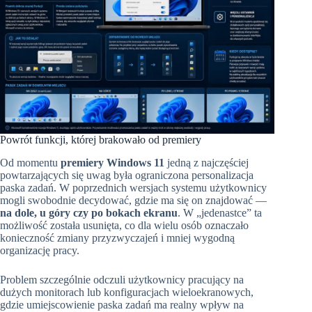
Powrót funkcji, której brakowało od premiery
Od momentu
premiery Windows 11
jedną z najczęściej
powtarzających się uwag była ograniczona personalizacja
paska zadań. W poprzednich wersjach systemu użytkownicy
mogli swobodnie decydować, gdzie ma się on znajdować —
na dole, u góry czy po bokach ekranu
. W „jedenastce” ta
możliwość została usunięta, co dla wielu osób oznaczało
konieczność zmiany przyzwyczajeń i mniej wygodną
organizację pracy.
Problem szczególnie odczuli użytkownicy pracujący na
dużych monitorach lub konfiguracjach wieloekranowych,
gdzie umiejscowienie paska zadań ma realny wpływ na