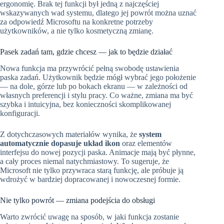
ergonomię. Brak tej funkcji był jedną z najczęściej
wskazywanych wad systemu, dlatego jej powrót można uznać
za odpowiedź Microsoftu na konkretne potrzeby
użytkowników, a nie tylko kosmetyczną zmianę.
Pasek zadań tam, gdzie chcesz — jak to będzie działać
Nowa funkcja ma przywrócić pełną swobodę ustawienia
paska zadań. Użytkownik będzie mógł wybrać jego położenie
— na dole, górze lub po bokach ekranu — w zależności od
własnych preferencji i stylu pracy. Co ważne, zmiana ma być
szybka i intuicyjna, bez konieczności skomplikowanej
konfiguracji.
Z dotychczasowych materiałów wynika, że
system
automatycznie dopasuje układ ikon
oraz elementów
interfejsu do nowej pozycji paska. Animacje mają być płynne,
a cały proces niemal natychmiastowy. To sugeruje, że
Microsoft nie tylko przywraca starą funkcję, ale próbuje ją
wdrożyć w bardziej dopracowanej i nowoczesnej formie.
Nie tylko powrót — zmiana podejścia do obsługi
Warto zwrócić uwagę na sposób, w jaki funkcja zostanie