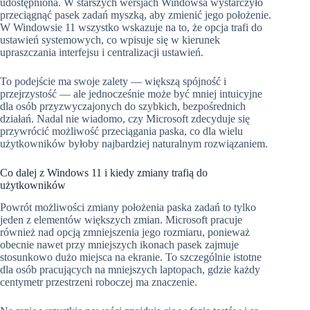
udostępniona. W starszych wersjach Windowsa wystarczyło
przeciągnąć pasek zadań myszką, aby zmienić jego położenie.
W Windowsie 11 wszystko wskazuje na to, że opcja trafi do
ustawień systemowych, co wpisuje się w kierunek
upraszczania interfejsu i centralizacji ustawień.
To podejście ma swoje zalety — większą spójność i
przejrzystość — ale jednocześnie może być mniej intuicyjne
dla osób przyzwyczajonych do szybkich, bezpośrednich
działań. Nadal nie wiadomo, czy Microsoft zdecyduje się
przywrócić możliwość przeciągania paska, co dla wielu
użytkowników byłoby najbardziej naturalnym rozwiązaniem.
Co dalej z Windows 11 i kiedy zmiany trafią do
użytkowników
Powrót możliwości zmiany położenia paska zadań to tylko
jeden z elementów większych zmian. Microsoft pracuje
również nad opcją zmniejszenia jego rozmiaru, ponieważ
obecnie nawet przy mniejszych ikonach pasek zajmuje
stosunkowo dużo miejsca na ekranie. To szczególnie istotne
dla osób pracujących na mniejszych laptopach, gdzie każdy
centymetr przestrzeni roboczej ma znaczenie.