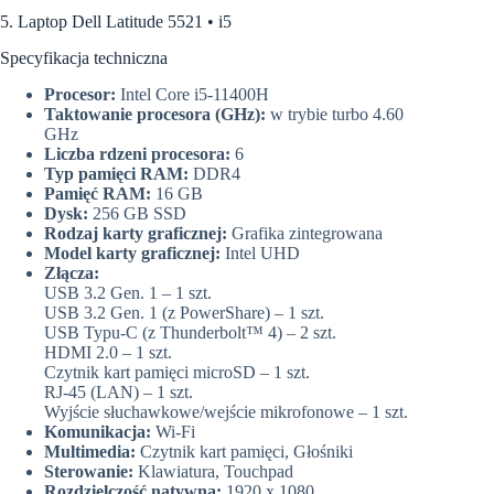
5. Laptop Dell Latitude 5521 • i5
Specyfikacja techniczna
Procesor:
Intel Core i5-11400H
Taktowanie procesora (GHz):
w trybie turbo 4.60
GHz
Liczba rdzeni procesora:
6
Typ pamięci RAM:
DDR4
Pamięć RAM:
16 GB
Dysk:
256 GB SSD
Rodzaj karty graficznej:
Grafika zintegrowana
Model karty graficznej:
Intel UHD
Złącza:
USB 3.2 Gen. 1 – 1 szt.
USB 3.2 Gen. 1 (z PowerShare) – 1 szt.
USB Typu-C (z Thunderbolt™ 4) – 2 szt.
HDMI 2.0 – 1 szt.
Czytnik kart pamięci microSD – 1 szt.
RJ-45 (LAN) – 1 szt.
Wyjście słuchawkowe/wejście mikrofonowe – 1 szt.
Komunikacja:
Wi-Fi
Multimedia:
Czytnik kart pamięci, Głośniki
Sterowanie:
Klawiatura, Touchpad
Rozdzielczość natywna:
1920 x 1080