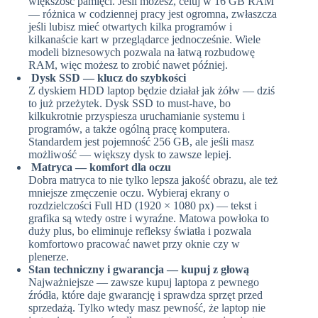
większość pamięci. Jeśli możesz, celuj w 16 GB RAM
— różnica w codziennej pracy jest ogromna, zwłaszcza
jeśli lubisz mieć otwartych kilka programów i
kilkanaście kart w przeglądarce jednocześnie. Wiele
modeli biznesowych pozwala na łatwą rozbudowę
RAM, więc możesz to zrobić nawet później.
Dysk SSD — klucz do szybkości
Z dyskiem HDD laptop będzie działał jak żółw — dziś
to już przeżytek. Dysk SSD to must-have, bo
kilkukrotnie przyspiesza uruchamianie systemu i
programów, a także ogólną pracę komputera.
Standardem jest pojemność 256 GB, ale jeśli masz
możliwość — większy dysk to zawsze lepiej.
Matryca — komfort dla oczu
Dobra matryca to nie tylko lepsza jakość obrazu, ale też
mniejsze zmęczenie oczu. Wybieraj ekrany o
rozdzielczości Full HD (1920 × 1080 px) — tekst i
grafika są wtedy ostre i wyraźne. Matowa powłoka to
duży plus, bo eliminuje refleksy światła i pozwala
komfortowo pracować nawet przy oknie czy w
plenerze.
Stan techniczny i gwarancja — kupuj z głową
Najważniejsze — zawsze kupuj laptopa z pewnego
źródła, które daje gwarancję i sprawdza sprzęt przed
sprzedażą. Tylko wtedy masz pewność, że laptop nie