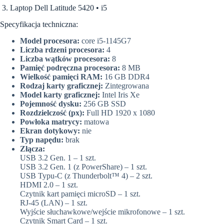
3. Laptop Dell Latitude 5420 • i5
Specyfikacja techniczna:
Model procesora:
core i5-1145G7
Liczba rdzeni procesora:
4
Liczba wątków procesora:
8
Pamięć podręczna procesora:
8 MB
Wielkość pamięci RAM:
16 GB DDR4
Rodzaj karty graficznej:
Zintegrowana
Model karty graficznej:
Intel Iris Xe
Pojemność dysku:
256 GB SSD
Rozdzielczość (px):
Full HD 1920 x 1080
Powłoka matrycy:
matowa
Ekran dotykowy:
nie
Typ napędu:
brak
Złącza:
USB 3.2 Gen. 1 – 1 szt.
USB 3.2 Gen. 1 (z PowerShare) – 1 szt.
USB Typu-C (z Thunderbolt™ 4) – 2 szt.
HDMI 2.0 – 1 szt.
Czytnik kart pamięci microSD – 1 szt.
RJ-45 (LAN) – 1 szt.
Wyjście słuchawkowe/wejście mikrofonowe – 1 szt.
Czytnik Smart Card – 1 szt.