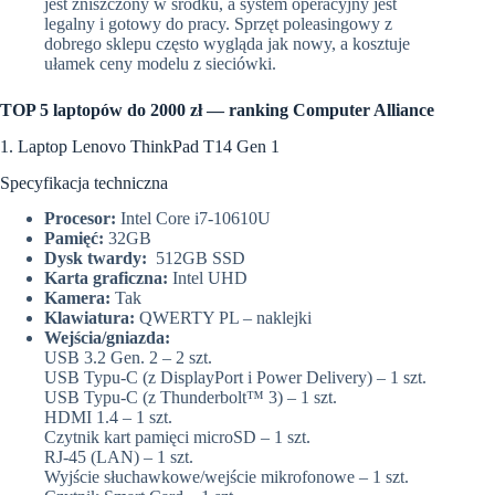
jest zniszczony w środku, a system operacyjny jest
legalny i gotowy do pracy. Sprzęt poleasingowy z
dobrego sklepu często wygląda jak nowy, a kosztuje
ułamek ceny modelu z sieciówki.
TOP 5 laptopów do 2000 zł — ranking Computer Alliance
1. Laptop Lenovo ThinkPad T14 Gen 1
Specyfikacja techniczna
Procesor:
Intel Core i7-10610U
Pamięć:
32GB
Dysk twardy:
512GB SSD
Karta graficzna:
Intel UHD
Kamera:
Tak
Klawiatura:
QWERTY PL – naklejki
Wejścia/gniazda:
USB 3.2 Gen. 2 – 2 szt.
USB Typu-C (z DisplayPort i Power Delivery) – 1 szt.
USB Typu-C (z Thunderbolt™ 3) – 1 szt.
HDMI 1.4 – 1 szt.
Czytnik kart pamięci microSD – 1 szt.
RJ-45 (LAN) – 1 szt.
Wyjście słuchawkowe/wejście mikrofonowe – 1 szt.