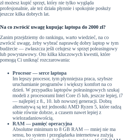
zł możesz kupić sprzęt, który nie tylko wygląda
profesjonalnie, ale też działa płynnie i spokojnie posłuży
jeszcze kilka dobrych lat.
Na co zwrócić uwagę kupując laptopa do 2000 zł?
Zanim przejdziemy do rankingu, warto wiedzieć, na co
zwrócić uwagę, żeby wybrać naprawdę dobry laptop w tym
budżecie — zwłaszcza jeśli celujesz w sprzęt poleasingowy
lub powystawowy. Oto kilka kluczowych kwestii, które
pomogą Ci uniknąć rozczarowania:
Procesor — serce laptopa
Im lepszy procesor, tym płynniejsza praca, szybsze
uruchamianie programów i większy komfort na co
dzień. W przypadku laptopów poleasingowych szukaj
modeli z procesorami Intel Core i5 lub, jeszcze lepiej, i7
— najlepiej z 8., 10. lub nowszej generacji. Dobrą
alternatywą są też jednostki AMD Ryzen 5, które radzą
sobie równie dobrze, a czasem nawet lepiej z
wielozadaniowością.
RAM — pamięć operacyjna
Absolutne minimum to 8 GB RAM — mniej nie ma
sensu, bo system i przeglądarka internetowa zużyją