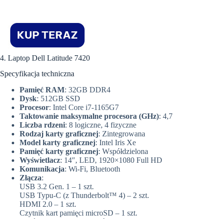
4. Laptop Dell Latitude 7420
Specyfikacja techniczna
Pamięć RAM
: 32GB DDR4
Dysk
: 512GB SSD
Procesor
: Intel Core i7-1165G7
Taktowanie maksymalne procesora (GHz)
: 4,7
Liczba rdzeni
: 8 logiczne, 4 fizyczne
Rodzaj karty graficznej
: Zintegrowana
Model karty graficznej
: Intel Iris Xe
Pamięć karty graficznej
: Współdzielona
Wyświetlacz
: 14″, LED, 1920×1080 Full HD
Komunikacja
: Wi-Fi, Bluetooth
Złącza
:
USB 3.2 Gen. 1 – 1 szt.
USB Typu-C (z Thunderbolt™ 4) – 2 szt.
HDMI 2.0 – 1 szt.
Czytnik kart pamięci microSD – 1 szt.