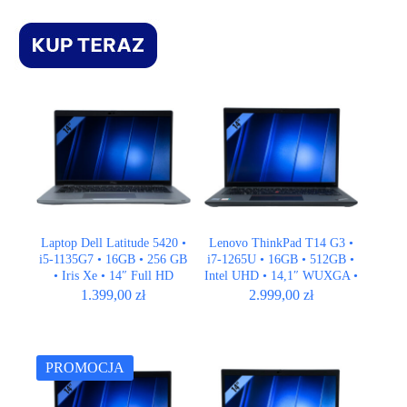
Laptop Dell Latitude 5420 •
Lenovo ThinkPad T14 G3 •
i5-1135G7 • 16GB • 256 GB
i7-1265U • 16GB • 512GB •
• Iris Xe • 14″ Full HD
Intel UHD • 14,1″ WUXGA •
QWERTY US • LTE
1.399,00
zł
2.999,00
zł
PROMOCJA