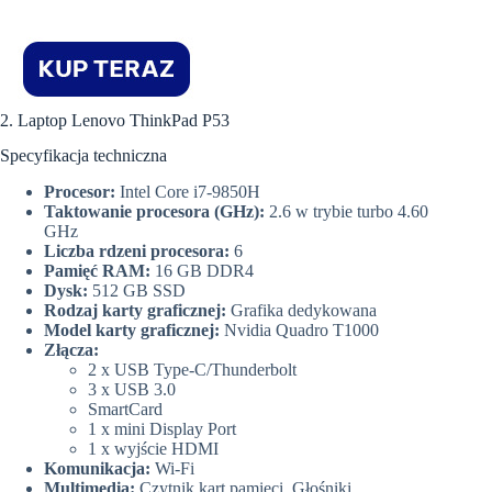
2. Laptop Lenovo ThinkPad P53
Specyfikacja techniczna
Procesor:
Intel Core i7-9850H
Taktowanie procesora (GHz):
2.6 w trybie turbo 4.60
GHz
Liczba rdzeni procesora:
6
Pamięć RAM:
16 GB DDR4
Dysk:
512 GB SSD
Rodzaj karty graficznej:
Grafika dedykowana
Model karty graficznej:
Nvidia Quadro T1000
Złącza:
2 x USB Type-C/Thunderbolt
3 x USB 3.0
SmartCard
1 x mini Display Port
1 x wyjście HDMI
Komunikacja:
Wi-Fi
Multimedia:
Czytnik kart pamięci, Głośniki