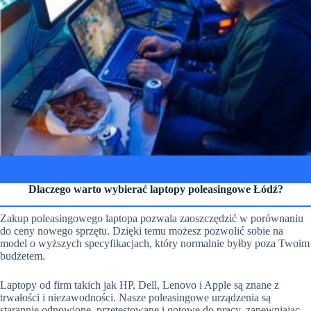
Laptopy dla gracza
Dlaczego warto wybierać laptopy poleasingowe Łódź?
Zakup poleasingowego laptopa pozwala zaoszczędzić w porównaniu
do ceny nowego sprzętu. Dzięki temu możesz pozwolić sobie na
model o wyższych specyfikacjach, który normalnie byłby poza Twoim
budżetem.
Laptopy od firm takich jak HP, Dell, Lenovo i Apple są znane z
trwałości i niezawodności. Nasze poleasingowe urządzenia są
starannie odnowione, przetestowane i gotowe do pracy, zapewniając