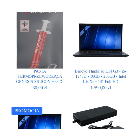
PASTA
Lenovo ThinkPad L14 G3 • i5-
TERMOPRZEWODZĄCA
1245U • 16GB • 256GB • Intel
GENESIS SILICON 900 2G
Iris Xe • 14″ Full HD
30,00
zł
1.599,00
zł
PROMOCJA