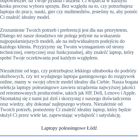
odpowiedzieć na Twoje pytania i udzielić Ci wsparcia w każdym
kroku procesu wyboru sprzętu. Bez względu na to, czy potrzebujesz
laptopa do pracy, nauki, gier czy multimediów, jesteśmy tu, aby pomóc
Ci znaleźć idealny model.
Zrozumienie Twoich potrzeb i preferencji jest dla nas priorytetem.
Dlatego też nasze doradztwo nie polega jedynie na wskazaniu
najpopularniejszych modeli, ale na indywidualnym podejściu do
każdego klienta. Przyjrzymy się Twoim wymaganiom od strony
technicznej, estetycznej oraz funkcjonalnej, aby znaleźć laptop, który
spełni Twoje oczekiwania pod każdym względem.
Niezależnie od tego, czy potrzebujesz lekkiego ultrabooka do podróży
służbowych, czy też wydajnego laptopa gamingowego do rozgrywek
online, mamy w swojej ofercie model idealny dla Ciebie. Nasza bogata
selekcja laptopy poleasingowe zawiera urządzenia najwyższej jakości
od renomowanych producentów, takich jak HP, Dell, Lenovo i Apple.
Skontaktuj się z nami już dziś i skorzystaj z naszego doświadczenia
oraz wiedzy, aby dokonać najlepszego wyboru. Niezależnie od
Twoich potrzeb, pomożemy Ci znaleźć idealny laptop, który będzie
służył Ci przez wiele lat, zapewniając wydajność i satysfakcję.
Laptopy poleasingowe Łódź