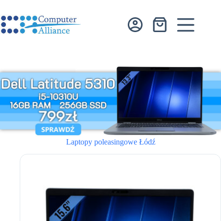
Przejdź
do
treści
Koszyk
Laptopy poleasingowe Łódź