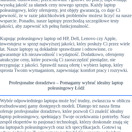
wysoką jakość za ułamek ceny nowego sprzętu. Każdy laptop
poleasingowy, który oferujemy, jest objęty gwarancją, co daje Ci
pewność, że w razie jakichkolwiek problemów możesz liczyć na nasze
wsparcie. Ponadto, nasze laptopy przechodzą szczegółowe testy
jakości, aby zapewnić ich pełną funkcjonalność.
Kupując poleasingowy laptop od HP, Dell, Lenovo czy Apple,
inwestujesz w sprzęt najwyższej jakości, który posłuży Ci przez wiele
lat. Nasze laptopy są dokładnie sprawdzane i odnowione, co
gwarantuje ich niezawodność i wydajność. Dodatkowo, oferujemy
atrakcyjne ceny, które pozwolą Ci zaoszczędzić pieniądze, nie
rezygnując z jakości. Sprawdź naszą ofertę i wybierz laptop, który
sprosta Twoim wymaganiom, zapewniając komfort pracy i rozrywki.
Profesjonalne doradztwo – Pomagamy wybrać idealny laptop
poleasingowy Łódź
Wybór odpowiedniego laptopa może być trudny, zwłaszcza w obliczu
rozbudowanej gamy dostępnych modeli. Dlatego też nasza firma
oferuje profesjonalne doradztwo, które pozwoli Ci znaleźć idealny
laptop poleasingowy, spełniający Twoje oczekiwania i potrzeby. Nasz
zespół ekspertów to pasjonaci technologii, którzy doskonale znają się
na laptopach poleasingowych oraz ich specyfikacjach. Gotowi są