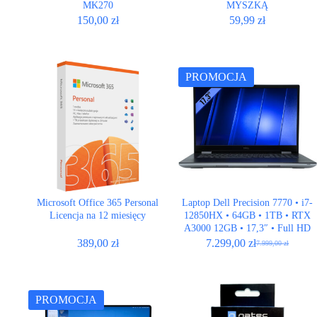
MK270
MYSZKĄ
150,00
zł
59,99
zł
PROMOCJA
Microsoft Office 365 Personal
Laptop Dell Precision 7770 • i7-
Licencja na 12 miesięcy
12850HX • 64GB • 1TB • RTX
A3000 12GB • 17,3″ • Full HD
389,00
zł
7.299,00
zł
7.999,00
zł
Pierwotna
Aktualna
cena
cena
wynosiła:
wynosi:
7.999,00 zł.
7.299,00 zł.
PROMOCJA