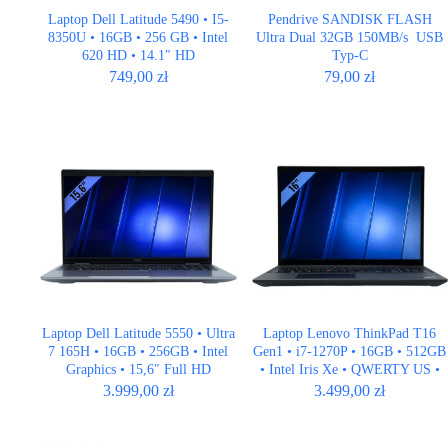
Laptop Dell Latitude 5490 • I5-
Pendrive SANDISK FLASH
8350U • 16GB • 256 GB • Intel
Ultra Dual 32GB 150MB/­s USB
620 HD • 14.1″ HD
Typ-C
749,00
zł
79,00
zł
Laptop Dell Latitude 5550 • Ultra
Laptop Lenovo ThinkPad T16
7 165H • 16GB • 256GB • Intel
Gen1 • i7-1270P • 16GB • 512GB
Graphics • 15,6″ Full HD
• Intel Iris Xe • QWERTY US •
16″ Full HD+
3.999,00
zł
3.499,00
zł