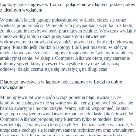
Laptopy poleasingowe w Łodzi – połączenie wydajnych podzespołów
z idealnym wyglądem
W ostatnich latach laptopy poleasingowe w Łodzi cieszą się coraz
większą popularnością. W niektórych przypadkach wynika to z faktu,
że nieustannie przybywa osób pracujących zdalnie. Wówczas wydajny
i niezawodny laptop okazuje się znacznym ułatwieniem
wykonywanych obowiązków, a także pozwala na bardziej efektywną
pracę. Ponadto jeśli chodzi o laptopy Łódź jest miastem, w którym
można łatwo znaleźć poleasingowe urządzenia w świetnym stanie i w
atrakcyjnej cenie. W sklepie Computer Alliance oferujemy starannie
dobrany sprzęt, który przeszedł wszystkie testy oraz fabryczną
odnowę, dzięki czemu staje się inwestycją na długi czas
Dlaczego inwestycja w laptopy poleasingowe w Łodzi to dobre
rozwiązanie?
Mimo upływu lat wiele osób wciąż popełnia błąd, uważając, że
laptopy poleasingowe nie są warte swojej ceny, ponieważ okazują się
bardzo awaryjne i mocno zużyte. Warto jednak wspomnieć, że stan
tego typu urządzeń można łatwo poznać po ich klasie jakościowej. W
Computer Alliance proponujemy klientom tylko te modele, które
wyróżniają się najwyższą klasą, czyli A+. To oznaczenie wskazuje, że
urządzenie cechuje się idealnym stanem technicznym oraz wizualnym.
Co więcej, każdy laptop oprócz precyzyjnych testów przechodzi