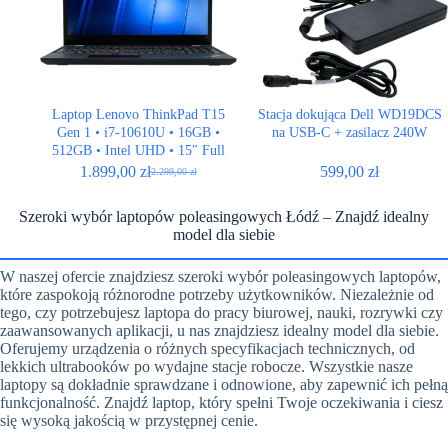
Laptop Lenovo ThinkPad T15
Stacja dokująca Dell WD19DCS
Gen 1 • i7-10610U • 16GB •
na USB-C + zasilacz 240W
512GB • Intel UHD • 15″ Full
HD
1.899,00
zł
599,00
zł
2.299,00
zł
Pierwotna
Aktualna
cena
cena
wynosiła:
wynosi:
Szeroki wybór laptopów poleasingowych Łódź – Znajdź idealny
2.299,00 zł.
1.899,00 zł.
model dla siebie
W naszej ofercie znajdziesz szeroki wybór poleasingowych laptopów,
które zaspokoją różnorodne potrzeby użytkowników. Niezależnie od
tego, czy potrzebujesz laptopa do pracy biurowej, nauki, rozrywki czy
zaawansowanych aplikacji, u nas znajdziesz idealny model dla siebie.
Oferujemy urządzenia o różnych specyfikacjach technicznych, od
lekkich ultrabooków po wydajne stacje robocze. Wszystkie nasze
laptopy są dokładnie sprawdzane i odnowione, aby zapewnić ich pełną
funkcjonalność. Znajdź laptop, który spełni Twoje oczekiwania i ciesz
się wysoką jakością w przystępnej cenie.