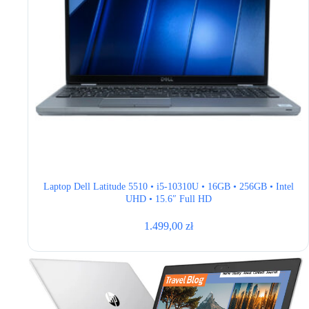
Laptop Dell Latitude 5510 • i5-10310U • 16GB • 256GB • Intel
UHD • 15.6″ Full HD
1.499,00
zł