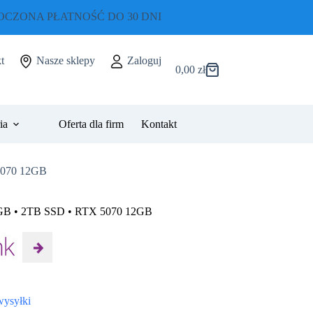
CZONA PŁATNOŚĆ DO 30 DNI
t
Nasze sklepy
Zaloguj
0,00
zł
Koszyk
ia
Oferta dla firm
Kontakt
 5070 12GB
 32GB • 2TB SSD • RTX 5070 12GB
wysyłki