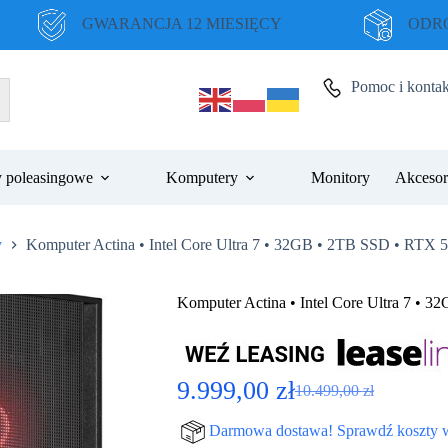
GWARANCJA 12 MIESIĘCY
ODRO
Pomoc i kontak
 poleasingowe
Komputery
Monitory
Akcesor
y
Komputer Actina • Intel Core Ultra 7 • 32GB • 2TB SSD • RTX
Komputer Actina • Intel Core Ultra 7 •
9.999,00
zł
10.499,00
zł
Pierwotna
Aktualna
cena
cena
Darmowa dostawa! Sprawdź koszty 