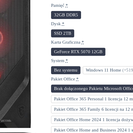
wynosiła:
wynosi:
Pamięć
*
10.499,00 zł.
9.999,00 zł.
32GB DDR5
Dysk
*
SSD 2TB
Karta Graficzna
*
GeForce RTX 5070 12GB
System
*
Bez systemu
Windows 11 Home
(+519
Pakiet Office
*
Brak dołączonego Pakietu Microsoft Offic
Pakiet Office 365 Personal 1 licencja 12 
Pakiet Office 365 Family 6 licencji na 12
Pakiet Office Home 2024 1 licencja doży
Pakiet Office Home and Business 2024 1