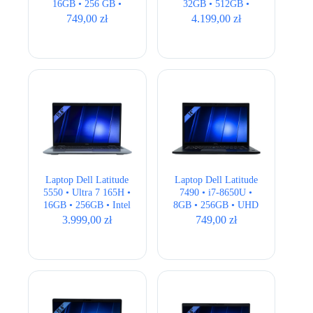
16GB • 256 GB •
32GB • 512GB •
Intel 620 HD • 14.1″
Quadro RTX 3000
749,00
zł
4.199,00
zł
HD
6GB • 17,3″ FHD
Laptop Dell Latitude
Laptop Dell Latitude
5550 • Ultra 7 165H •
7490 • i7-8650U •
16GB • 256GB • Intel
8GB • 256GB • UHD
Graphics • 15,6″ Full
620 • 14.1″ Full HD •
3.999,00
zł
749,00
zł
HD
QWERTY US