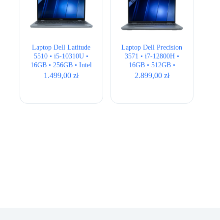
Laptop Dell Latitude
Laptop Dell Precision
5510 • i5-10310U •
3571 • i7-12800H •
16GB • 256GB • Intel
16GB • 512GB •
UHD • 15.6″ Full HD
T600 4GB • 15,6″
1.499,00
zł
2.899,00
zł
Full HD • QWERTY
US