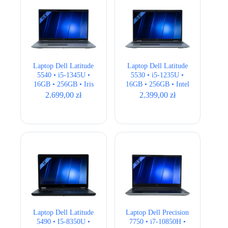
Laptop Dell Latitude
Laptop Dell Latitude
5540 • i5-1345U •
5530 • i5-1235U •
16GB • 256GB • Iris
16GB • 256GB • Intel
Xe • 15,6″ Full HD •
UHD • 15,6 ” Full
2.699,00
zł
2.399,00
zł
QWERTY US
HD • QWERTY US
Laptop Dell Latitude
Laptop Dell Precision
5490 • I5-8350U •
7750 • i7-10850H •