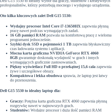
Dell G15 5530 to idealny wybór dla graczy, studentów i kreatywnych
profesjonalistów, którzy potrzebują mocnego i wydajnego urządzenia.
Oto kilka kluczowych zalet Dell G15 5530:
Wydajny procesor Intel Core i7-13650HX
zapewnia płynną
pracę nawet podczas wymagających zadań.
16 GB pamięci RAM
pozwala na komfortową pracę z wieloma
programami jednocześnie.
Szybki dysk SSD o pojemności 1 TB
zapewnia błyskawiczny
czas ładowania systemu i aplikacji.
Mocna karta graficzna NVIDIA GeForce RTX 4060
8GB
gwarantuje doskonałą wydajność w grach i innych
wymagających graficznie zastosowaniach.
Piękny wyświetlacz Full HD o przekątnej 15,6 cala
zapewnia
żywe i szczegółowe obrazy.
Kompaktowa i lekka obudowa
sprawia, że laptop jest łatwy
do przenoszenia.
Dell G15 5530 to idealny laptop dla:
Graczy:
Potężna karta graficzna RTX 4060 zapewnia płynną
rozgrywkę nawet w najnowszych grach.
Studentów:
Wydajny procesor i duża ilość pamięci RAM