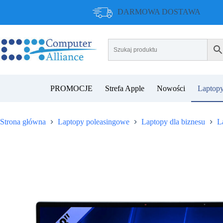
Przejdź
DARMOWA DOSTAWA
do
treści
PROMOCJE
Strefa Apple
Nowości
Laptopy
Strona główna
Laptopy poleasingowe
Laptopy dla biznesu
L