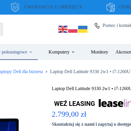
GWARANCJA 12 MIESIĘCY
ODRO
Pomoc i kontak
 poleasingowe
Komputery
Monitory
Akcesor
aptopy Dell dla biznesu
Laptop Dell Latitude 9330 2w1 • i7-1260
Laptop Dell Latitude 9330 2w1 • i7-126
2.799,00
zł
Skontaktuj się z nami i zapytaj o dostę