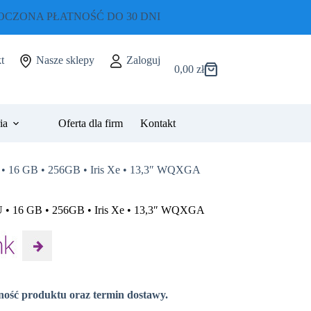
CZONA PŁATNOŚĆ DO 30 DNI
t
Nasze sklepy
Zaloguj
0,00
zł
Koszyk
ia
Oferta dla firm
Kontakt
U • 16 GB • 256GB • Iris Xe • 13,3″ WQXGA
0U • 16 GB • 256GB • Iris Xe • 13,3″ WQXGA
pność produktu oraz termin dostawy.